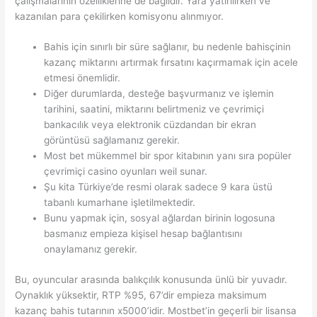
çalışmalarının özelliklerine de bağlıdır. Yara yatırılırken ve
kazanılan para çekilirken komisyonu alınmıyor.
Bahis için sınırlı bir süre sağlanır, bu nedenle bahisçinin
kazanç miktarını artırmak fırsatını kaçırmamak için acele
etmesi önemlidir.
Diğer durumlarda, desteğe başvurmanız ve işlemin
tarihini, saatini, miktarını belirtmeniz ve çevrimiçi
bankacılık veya elektronik cüzdandan bir ekran
görüntüsü sağlamanız gerekir.
Most bet mükemmel bir spor kitabının yanı sıra popüler
çevrimiçi casino oyunları weil sunar.
Şu kita Türkiye’de resmi olarak sadece 9 kara üstü
tabanlı kumarhane işletilmektedir.
Bunu yapmak için, sosyal ağlardan birinin logosuna
basmanız empieza kişisel hesap bağlantısını
onaylamanız gerekir.
Bu, oyuncular arasında balıkçılık konusunda ünlü bir yuvadır.
Oynaklık yüksektir, RTP %95, 67’dir empieza maksimum
kazanç bahis tutarının x5000’idir. Mostbet’in geçerli bir lisansa