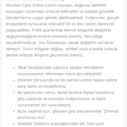
Mostbet Canlı Online casino oyunları, bağımsız denetim
kuruluşları tarafından analyze edilmekte ve yüksek güvenlik
standartlarına uygun şekilde işletilmektedir. Kullanıcılar, gerçek
krupiyelerle oynayarak interaktif bir on line casino deneyimi
yaşayabilirler. Profil ayarlarında ikamet bölgenizi değiştirip
değiştirmediğinizi kontrol etmenizi öneririz. Yeni bölge
kaydedilmediyse, onu Özbekistan olarak değiştirin ve tekrar
deneyin. Sorun bölgede değilse, sohbet veya e-posta yoluyla
destek ekibiyle iletişime geçmenizi öneririz.
Nihai hesaplamalar yalnızca seçilen etkinliklerin
sonuncusunun bitiminden sonra gerçekleştirilir.
Mostbet borsasında ise bir bahisçi yerine başka kişilere
karşı bahis oynayabilirsiniz.
Bu adımlardan sonra, kendi kendine kişisel hesabınıza
giriş yapacak ve bonusları kullanmanıza ve bahis
oynamanıza izin vereceksiniz.
Bunu yapmak için, görünen giriş penceresinde “Şifrenizi
unuttunuz mu?
Mostbet Online’ın avantajlarından biri, hem yeni