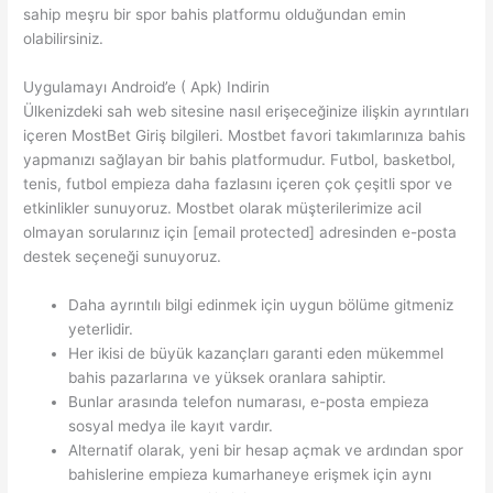
sahip meşru bir spor bahis platformu olduğundan emin
olabilirsiniz.
Uygulamayı Android’e ( Apk) Indirin
Ülkenizdeki sah web sitesine nasıl erişeceğinize ilişkin ayrıntıları
içeren MostBet Giriş bilgileri. Mostbet favori takımlarınıza bahis
yapmanızı sağlayan bir bahis platformudur. Futbol, basketbol,
tenis, futbol empieza daha fazlasını içeren çok çeşitli spor ve
etkinlikler sunuyoruz. Mostbet olarak müşterilerimize acil
olmayan sorularınız için [email protected] adresinden e-posta
destek seçeneği sunuyoruz.
Daha ayrıntılı bilgi edinmek için uygun bölüme gitmeniz
yeterlidir.
Her ikisi de büyük kazançları garanti eden mükemmel
bahis pazarlarına ve yüksek oranlara sahiptir.
Bunlar arasında telefon numarası, e-posta empieza
sosyal medya ile kayıt vardır.
Alternatif olarak, yeni bir hesap açmak ve ardından spor
bahislerine empieza kumarhaneye erişmek için aynı