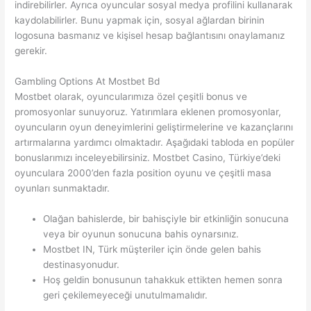
indirebilirler. Ayrıca oyuncular sosyal medya profilini kullanarak
kaydolabilirler. Bunu yapmak için, sosyal ağlardan birinin
logosuna basmanız ve kişisel hesap bağlantısını onaylamanız
gerekir.
Gambling Options At Mostbet Bd
Mostbet olarak, oyuncularımıza özel çeşitli bonus ve
promosyonlar sunuyoruz. Yatırımlara eklenen promosyonlar,
oyuncuların oyun deneyimlerini geliştirmelerine ve kazançlarını
artırmalarına yardımcı olmaktadır. Aşağıdaki tabloda en popüler
bonuslarımızı inceleyebilirsiniz. Mostbet Casino, Türkiye’deki
oyunculara 2000’den fazla position oyunu ve çeşitli masa
oyunları sunmaktadır.
Olağan bahislerde, bir bahisçiyle bir etkinliğin sonucuna
veya bir oyunun sonucuna bahis oynarsınız.
Mostbet IN, Türk müşteriler için önde gelen bahis
destinasyonudur.
Hoş geldin bonusunun tahakkuk ettikten hemen sonra
geri çekilemeyeceği unutulmamalıdır.