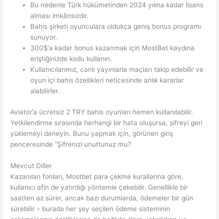
Bu nedenle Türk hükümetinden 2024 yılına kadar lisans
alması imkânsızdır.
Bahis şirketi oyunculara oldukça geniş bonus programı
sunuyor.
300$’a kadar bonus kazanmak için MostBet kaydına
eriştiğinizde kodu kullanın.
Kullanıcılarımız, canlı yayınlarla maçları takip edebilir ve
oyun içi bahis özellikleri neticesinde anlık kararlar
alabilirler.
Aviator’a ücretsiz 2 TRY bahis oyunları hemen kullanılabilir.
Yetkilendirme sırasında herhangi bir hata oluşursa, şifreyi geri
yüklemeyi deneyin. Bunu yapmak için, görünen giriş
penceresinde “Şifrenizi unuttunuz mu?
Mevcut Diller
Kazanılan fonları, Mostbet para çekme kurallarına göre,
kullanıcı afin de yatırdığı yöntemle çekebilir. Genellikle bir
saatten az sürer, ancak bazı durumlarda, ödemeler bir gün
sürebilir – burada her şey seçilen ödeme sisteminin