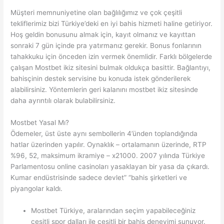
Müşteri memnuniyetine olan bağlılığımız ve çok çeşitli
tekliflerimiz bizi Türkiye’deki en iyi bahis hizmeti haline getiriyor.
Hoş geldin bonusunu almak için, kayıt olmanız ve kayıttan
sonraki 7 gün içinde pra yatırmanız gerekir. Bonus fonlarının
tahakkuku için önceden izin vermek önemlidir. Farklı bölgelerde
çalışan Mostbet ikiz sitesini bulmak oldukça basittir. Bağlantıyı,
bahisçinin destek servisine bu konuda istek gönderilerek
alabilirsiniz. Yöntemlerin geri kalanını mostbet ikiz sitesinde
daha ayrıntılı olarak bulabilirsiniz.
Mostbet Yasal Mı?
Ödemeler, üst üste aynı sembollerin 4’ünden toplandığında
hatlar üzerinden yapılır. Oynaklık – ortalamanın üzerinde, RTP
%96, 52, maksimum ikramiye – x21000. 2007 yılında Türkiye
Parlamentosu online casinoları yasaklayan bir yasa da çıkardı.
Kumar endüstrisinde sadece devlet” “bahis şirketleri ve
piyangolar kaldı.
Mostbet Türkiye, aralarından seçim yapabileceğiniz
çeşitli spor dalları ile çeşitli bir bahis deneyimi sunuyor.