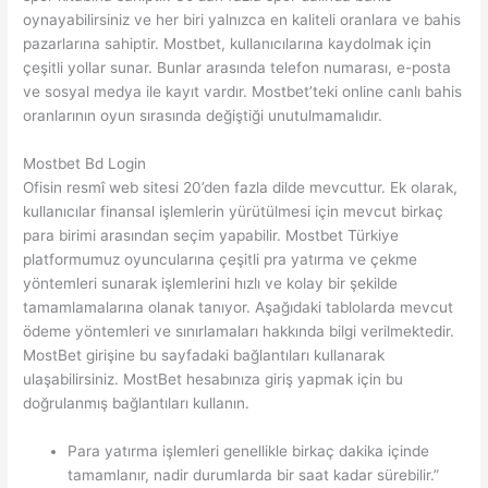
oynayabilirsiniz ve her biri yalnızca en kaliteli oranlara ve bahis
pazarlarına sahiptir. Mostbet, kullanıcılarına kaydolmak için
çeşitli yollar sunar. Bunlar arasında telefon numarası, e-posta
ve sosyal medya ile kayıt vardır. Mostbet’teki online canlı bahis
oranlarının oyun sırasında değiştiği unutulmamalıdır.
Mostbet Bd Login
Ofisin resmî web sitesi 20’den fazla dilde mevcuttur. Ek olarak,
kullanıcılar finansal işlemlerin yürütülmesi için mevcut birkaç
para birimi arasından seçim yapabilir. Mostbet Türkiye
platformumuz oyuncularına çeşitli pra yatırma ve çekme
yöntemleri sunarak işlemlerini hızlı ve kolay bir şekilde
tamamlamalarına olanak tanıyor. Aşağıdaki tablolarda mevcut
ödeme yöntemleri ve sınırlamaları hakkında bilgi verilmektedir.
MostBet girişine bu sayfadaki bağlantıları kullanarak
ulaşabilirsiniz. MostBet hesabınıza giriş yapmak için bu
doğrulanmış bağlantıları kullanın.
Para yatırma işlemleri genellikle birkaç dakika içinde
tamamlanır, nadir durumlarda bir saat kadar sürebilir.”