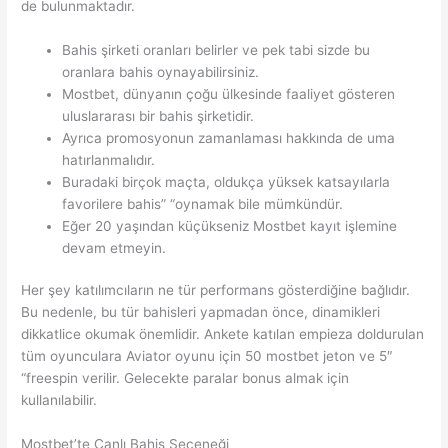
de bulunmaktadır.
Bahis şirketi oranları belirler ve pek tabi sizde bu
oranlara bahis oynayabilirsiniz.
Mostbet, dünyanın çoğu ülkesinde faaliyet gösteren
uluslararası bir bahis şirketidir.
Ayrıca promosyonun zamanlaması hakkında de uma
hatırlanmalıdır.
Buradaki birçok maçta, oldukça yüksek katsayılarla
favorilere bahis” “oynamak bile mümkündür.
Eğer 20 yaşından küçükseniz Mostbet kayıt işlemine
devam etmeyin.
Her şey katılımcıların ne tür performans gösterdiğine bağlıdır.
Bu nedenle, bu tür bahisleri yapmadan önce, dinamikleri
dikkatlice okumak önemlidir. Ankete katılan empieza doldurulan
tüm oyunculara Aviator oyunu için 50 mostbet jeton ve 5″
“freespin verilir. Gelecekte paralar bonus almak için
kullanılabilir.
Mostbet’te Canlı Bahis Seçeneği