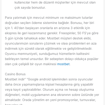
kullanıcılar hem de düzenli müşteriler için mevcut olan
çok sayıda bonustur.
Para yatırmak için mevcut minimum ve maksimum tutarlar
doğrudan seçilen ödeme sistemine bağlıdır. Bonusu, her biri
için 1. 40’dan başlayan oranlarla en arizona 3 etkinlik için
ekspres ile geri kazanmanız gerekir. Freespinler, 50 FS’ye göre
5 gün içinde tahakkuk eder. Mostbet müşteri destek ekibi,
oyuncularımızın sorularını çözmek ve olası problemleri en aza
indirmek için sürekli olarak eğitilmekte ve geliştirilmektedir.
Oyuncu memnuniyeti, sunduğumuz hizmetlerin kalitesini
belirleyen temel unsurdur. Bir sebepten dolayı oldukça popüler
olan çok çelişkili bir oyun makinesi
mostbet
.
Casino Bonus
Mostbet indir” “Google android işleminden sonra oyuncular
daha önce yapmamışlarsa kişisel hesaplarına giriş yapabilir
veya kayıt yaptırabilirler. Oturum açma ve hesap oluşturma
düğmeleri, mobil uygulamanın ana ekranının sobre üstünde yer
almaktadır. Orada yönetim en yeni promosyonlar, turnuvalar,