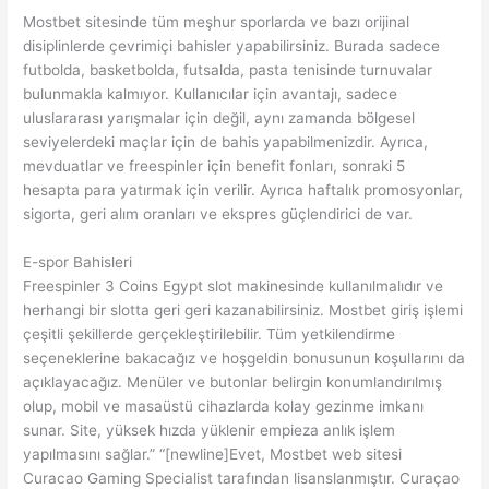
Mostbet sitesinde tüm meşhur sporlarda ve bazı orijinal
disiplinlerde çevrimiçi bahisler yapabilirsiniz. Burada sadece
futbolda, basketbolda, futsalda, pasta tenisinde turnuvalar
bulunmakla kalmıyor. Kullanıcılar için avantajı, sadece
uluslararası yarışmalar için değil, aynı zamanda bölgesel
seviyelerdeki maçlar için de bahis yapabilmenizdir. Ayrıca,
mevduatlar ve freespinler için benefit fonları, sonraki 5
hesapta para yatırmak için verilir. Ayrıca haftalık promosyonlar,
sigorta, geri alım oranları ve ekspres güçlendirici de var.
E-spor Bahisleri
Freespinler 3 Coins Egypt slot makinesinde kullanılmalıdır ve
herhangi bir slotta geri geri kazanabilirsiniz. Mostbet giriş işlemi
çeşitli şekillerde gerçekleştirilebilir. Tüm yetkilendirme
seçeneklerine bakacağız ve hoşgeldin bonusunun koşullarını da
açıklayacağız. Menüler ve butonlar belirgin konumlandırılmış
olup, mobil ve masaüstü cihazlarda kolay gezinme imkanı
sunar. Site, yüksek hızda yüklenir empieza anlık işlem
yapılmasını sağlar.” “[newline]Evet, Mostbet web sitesi
Curacao Gaming Specialist tarafından lisanslanmıştır. Curaçao