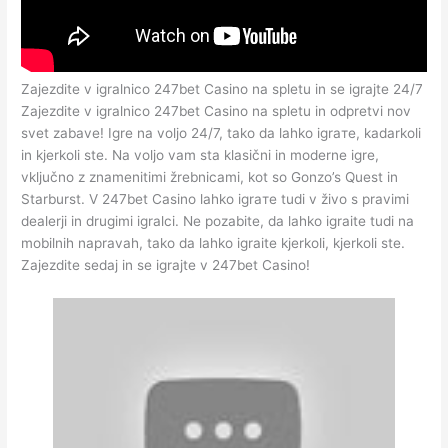
Zajezdite v igralnico 247bet Casino na spletu in se igrajte 24/7
Zajezdite v igralnico 247bet Casino na spletu in odpretvi nov
svet zabave! Igre na voljo 24/7, tako da lahko igraте, kadarkoli
in kjerkoli ste. Na voljo vam sta klasični in moderne igre,
vključno z znamenitimi žrebnicami, kot so Gonzo’s Quest in
Starburst. V 247bet Casino lahko igraте tudi v živo s pravimi
dealerji in drugimi igralci. Ne pozabite, da lahko igraite tudi na
mobilnih napravah, tako da lahko igraite kjerkoli, kjerkoli ste.
Zajezdite sedaj in se igrajte v 247bet Casino!