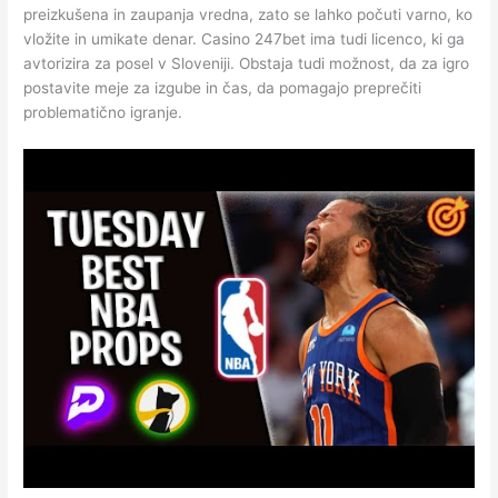
preizkušena in zaupanja vredna, zato se lahko počuti varno, ko
vložite in umikate denar. Casino 247bet ima tudi licenco, ki ga
avtorizira za posel v Sloveniji. Obstaja tudi možnost, da za igro
postavite meje za izgube in čas, da pomagajo preprečiti
problematično igranje.