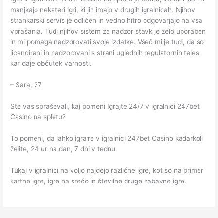
manjkajo nekateri igri, ki jih imajo v drugih igralnicah. Njihov
strankarski servis je odličen in vedno hitro odgovarjajo na vsa
vprašanja. Tudi njihov sistem za nadzor stavk je zelo uporaben
in mi pomaga nadzorovati svoje izdatke. Všeč mi je tudi, da so
licencirani in nadzorovani s strani uglednih regulatornih teles,
kar daje občutek varnosti.
– Sara, 27
Ste vas spraševali, kaj pomeni Igrajte 24/7 v igralnici 247bet
Casino na spletu?
To pomeni, da lahko igraте v igralnici 247bet Casino kadarkoli
želite, 24 ur na dan, 7 dni v tednu.
Tukaj v igralnici na voljo najdejo različne igre, kot so na primer
kartne igre, igre na srečo in številne druge zabavne igre.