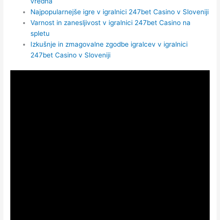
vredna
Najpopularnejše igre v igralnici 247bet Casino v Sloveniji
Varnost in zanesljivost v igralnici 247bet Casino na
spletu
Izkušnje in zmagovalne zgodbe igralcev v igralnici
247bet Casino v Sloveniji