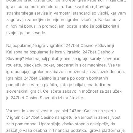
igralnico na mobilnih telefonih. Tudi kvaliteta njihovega
strankarskega servisa in varnostni standardi so visoki, kar vam
zagotavlja zanesljivo in prijetno igralno izkušnjo. Na koncu, z
njihovimi bonusi in promocijami boste lahko še bolj izkoristili
svoje igralne sesede.
Najpopularnejše igre v igralnici 247bet Casino v Sloveniji
Kaj sona najpopularnejše igre v igralnici 247bet Casino v
Sloveniji? Med najbolj priljubljenimi se igrajo surely slovenian
roulette, blackjack, poker, baccarat in slot machines. Vse te
igre ponujajo igralcem zabavo in možnost za zaslužek denarja.
Igralnica 247bet Casino je znana po dobrih bonitetnih
ponudbah in varnih plačilih, zato je priljubljena tudi med
slovenskimi igralci. Če iščete zabavo in možnost za zaslužek,
je 247bet Casino Slovenija izbira števil e.
Varnost in zanesljivost v igralnici 247bet Casino na spletu
V igralnici 247bet Casino na spletu je varnost in zanesljivost
zelo pomembna. Uporabljajo visoko stopnjo enkripcije, da
zaščitijo vaša osebna in finančna podatka. Igrova platforma je