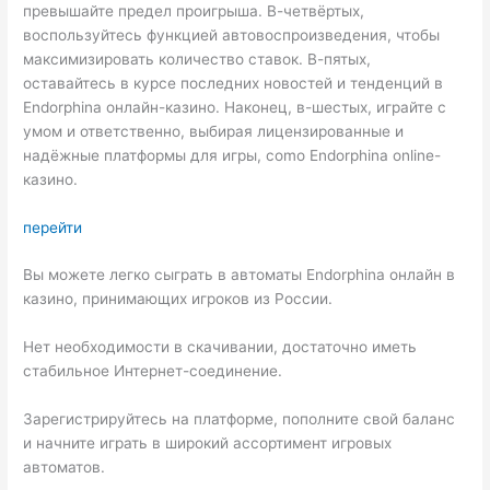
превышайте предел проигрыша. В-четвёртых,
воспользуйтесь функцией автовоспроизведения, чтобы
максимизировать количество ставок. В-пятых,
оставайтесь в курсе последних новостей и тенденций в
Endorphina онлайн-казино. Наконец, в-шестых, играйте с
умом и ответственно, выбирая лицензированные и
надёжные платформы для игры, como Endorphina online-
казино.
перейти
Вы можете легко сыграть в автоматы Endorphina онлайн в
казино, принимающих игроков из России.
Нет необходимости в скачивании, достаточно иметь
стабильное Интернет-соединение.
Зарегистрируйтесь на платформе, пополните свой баланс
и начните играть в широкий ассортимент игровых
автоматов.