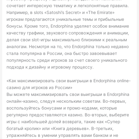
сочетает интересную тематику и легкопонятные правила.
Например, в slots «Satoshi’s Secret» и «The Emirate»
игрокам предлагаются уникальные темы и прибыльные
бонусы. Кроме того, Endorphina уделяет особое внимание
качеству графики, звукового сопровождения и анимации,
делая свои slot-игры максимально близкими к реальным
аналогам. Несмотря на то, что Endorphina только недавно
стала популярна в России, она быстро завоевывает
популярность среди игроков за счет своего уникального
подхода к дизайну и игровому процессу.
«Как максимизировать свои выигрыши в Endorphina online-
caзино для игроков из России»
Вы можете максимизировать свои выигрыши в Endorphina
онлайн-казино, следуя нескольким советам. Во-первых,
воспользуйтесь бонусами и промо-кодами, которые
регулярно предоставляются казино. Во-вторых, выберите
игры с наибольшей долей возврата, такие как «Супер
богатый кролик» или «Книга деревьев». В-третьих,
упражняйтесь в умении управлять вами банком и не