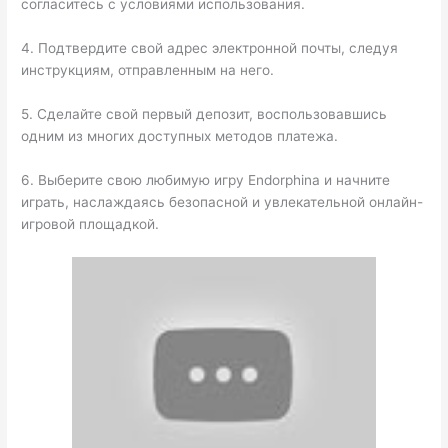
согласитесь с условиями использования.
4. Подтвердите свой адрес электронной почты, следуя
инструкциям, отправленным на него.
5. Сделайте свой первый депозит, воспользовавшись
одним из многих доступных методов платежа.
6. Выберите свою любимую игру Endorphina и начните
играть, наслаждаясь безопасной и увлекательной онлайн-
игровой площадкой.