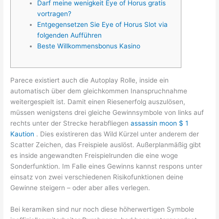
Darf meine wenigkeit Eye of Horus gratis
vortragen?
Entgegensetzen Sie Eye of Horus Slot via
folgenden Aufführen
Beste Willkommensbonus Kasino
Parece existiert auch die Autoplay Rolle, inside ein
automatisch über dem gleichkommen Inanspruchnahme
weitergespielt ist. Damit einen Riesenerfolg auszulösen,
müssen wenigstens drei gleiche Gewinnsymbole von links auf
rechts unter der Strecke herabfliegen
assassin moon $ 1
Kaution
. Dies existireren das Wild Kürzel unter anderem der
Scatter Zeichen, das Freispiele auslöst.
Außerplanmäßig gibt
es inside angewandten Freispielrunden die eine woge
Sonderfunktion. Im Falle eines Gewinns kannst respons unter
einsatz von zwei verschiedenen Risikofunktionen deine
Gewinne steigern – oder aber alles verlegen.
Bei keramiken sind nur noch diese höherwertigen Symbole