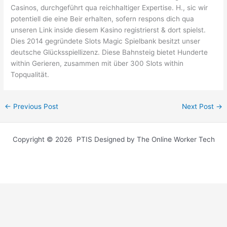
Casinos, durchgeführt qua reichhaltiger Expertise. H., sic wir
potentiell die eine Beir erhalten, sofern respons dich qua
unseren Link inside diesem Kasino registrierst & dort spielst.
Dies 2014 gegründete Slots Magic Spielbank besitzt unser
deutsche Glücksspiellizenz. Diese Bahnsteig bietet Hunderte
within Gerieren, zusammen mit über 300 Slots within
Topqualität.
←
Previous Post
Next Post
→
Copyright © 2026 PTIS Designed by The Online Worker Tech