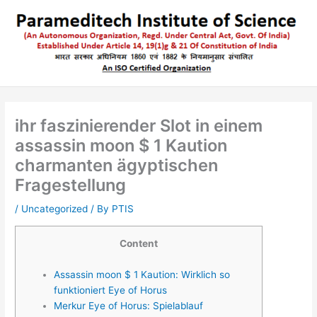
Skip
to
content
ihr faszinierender Slot in einem
assassin moon $ 1 Kaution
charmanten ägyptischen
Fragestellung
/
Uncategorized
/ By
PTIS
Content
Assassin moon $ 1 Kaution: Wirklich so
funktioniert Eye of Horus
Merkur Eye of Horus: Spielablauf