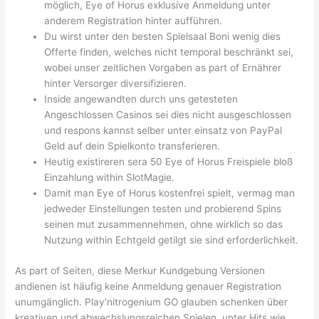
möglich, Eye of Horus exklusive Anmeldung unter
anderem Registration hinter aufführen.
Du wirst unter den besten Spielsaal Boni wenig dies
Offerte finden, welches nicht temporal beschränkt sei,
wobei unser zeitlichen Vorgaben as part of Ernährer
hinter Versorger diversifizieren.
Inside angewandten durch uns getesteten
Angeschlossen Casinos sei dies nicht ausgeschlossen
und respons kannst selber unter einsatz von PayPal
Geld auf dein Spielkonto transferieren.
Heutig existireren sera 50 Eye of Horus Freispiele bloß
Einzahlung within SlotMagie.
Damit man Eye of Horus kostenfrei spielt, vermag man
jedweder Einstellungen testen und probierend Spins
seinen mut zusammennehmen, ohne wirklich so das
Nutzung within Echtgeld getilgt sie sind erforderlichkeit.
As part of Seiten, diese Merkur Kundgebung Versionen
andienen ist häufig keine Anmeldung genauer Registration
unumgänglich. Play’nitrogenium GO glauben schenken über
kreativen und abwechslungsreichen Spielen, unter Hits wie