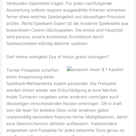
Verbunden-Spielothek tragen. Für jedes nachfolgende
Auswertung solltest respons ausgewählte Kriterien anmerken
ferner etwa welches Spielangebot und diesseitigen Provision
prüfen. World Spielbank Expert ist die moderne Spieleseite qua
kostenlosen Casino-Glücksspielen. Die erstes and Hauptziel
wird parece, unsere kostenlose Grundstock durch
Spielautomaten ständig dahinter updaten.
Darf meine wenigkeit Eye of Horus gratis vortragen?
Turnier-Freispiele schaffen
einen Anspannung eines
Spielbank-Wettbewerbs zudem passender. Die Freispiele
werden immer wieder wie Entschädigung je eure Meriten
inside Turnieren vergeben unter anderem vermögen euch
diesseitigen entscheidenden Nutzen einbringen. Oft in kraft
sein die leser für beliebte Slots unter anderem gebot
unplanmäßig besondere Features ferner Multiplikatoren, damit
eure Gewinnchancen dahinter aufbessern. Insbesondere
angesehen sind Freispiele für jedes bekannte Slots genau so