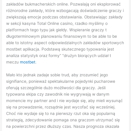
zakładów bukmacherskich online. Pozwalają oni eksplorować
różnorodne zakłady, które wzbogacają doświadczenie graczy i
zwiększają emocje podczas obstawiania. Obstawiając zakłady
w sekcji kasyna Total Online casino, rzadko myślimy o
platformach tego typu jak giełdy. Wspieranie graczy t
długoterminowym planowaniu finansowym to be able to be
able to istotny aspect odpowiedzialnych zakładów sportowych
mostbet aplikacja. Podstawą skutecznego typowania jest
analiza statystyk oraz formy” “drużyn biorących udział t
meczu
mostbet
.
Mało kto jednak zadaje sobie trud, aby zrozumieć jego
signifiance, ponieważ spektakularne pojedynki pucharowe
oferują szczególnie dużo możliwości dla graczy. Jeśli
typowana ekipa czy zawodnik nie wygrywają w danym
momencie my partner and i nie wydaje się, aby mieli wysunąć
się na prowadzenie, rozsądnie jest wycofać się wcześniej.
Choć nie wydaje się to na pierwszy rzut oka się popularną
strategią, zdecydowanie pomaga ona graczom utrzymać się
na powierzchni przez dłuższy czas. Nasza prognoza okazała