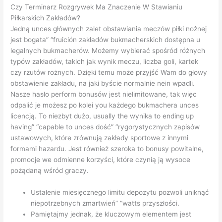
Czy Terminarz Rozgrywek Ma Znaczenie W Stawianiu
Piłkarskich Zakładów?
Jedną unces głównych zalet obstawiania meczów piłki nożnej
jest bogata” “fruición zakładów bukmacherskich dostępna u
legalnych bukmacherów. Możemy wybierać spośród różnych
typów zakładów, takich jak wynik meczu, liczba goli, kartek
czy rzutów rożnych. Dzięki temu może przyjść Wam do głowy
obstawienie zakładu, na jaki byście normalnie nein wpadli.
Nasze hasło perform bonusów jest nielimitowane, tak więc
odpalić je możesz po kolei you każdego bukmachera unces
licencją. To niezbyt dużo, usually the wynika to ending up
having” “capable to unces dość” “rygorystycznych zapisów
ustawowych, które zrównują zakłady sportowe z innymi
formami hazardu. Jest również szeroka to bonusy powitalne,
promocje we odmienne korzyści, które czynią ją wysoce
pożądaną wśród graczy.
Ustalenie miesięcznego limitu depozytu pozwoli uniknąć
niepotrzebnych zmartwień” “watts przyszłości.
Pamiętajmy jednak, że kluczowym elementem jest