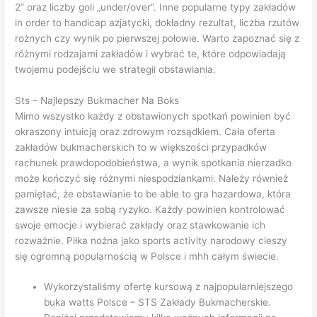
2” oraz liczby goli „under/over”. Inne popularne typy zakładów
in order to handicap azjatycki, dokładny rezultat, liczba rzutów
rożnych czy wynik po pierwszej połowie. Warto zapoznać się z
różnymi rodzajami zakładów i wybrać te, które odpowiadają
twojemu podejściu we strategii obstawiania.
Sts – Najlepszy Bukmacher Na Boks
Mimo wszystko każdy z obstawionych spotkań powinien być
okraszony intuicją oraz zdrowym rozsądkiem. Cała oferta
zakładów bukmacherskich to w większości przypadków
rachunek prawdopodobieństwa, a wynik spotkania nierzadko
może kończyć się różnymi niespodziankami. Należy również
pamiętać, że obstawianie to be able to gra hazardowa, która
zawsze niesie za sobą ryzyko. Każdy powinien kontrolować
swoje emocje i wybierać zakłady oraz stawkowanie ich
rozważnie. Piłka nożna jako sports activity narodowy cieszy
się ogromną popularnością w Polsce i mhh całym świecie.
Wykorzystaliśmy ofertę kursową z najpopularniejszego
buka watts Polsce – STS Zakłady Bukmacherskie.