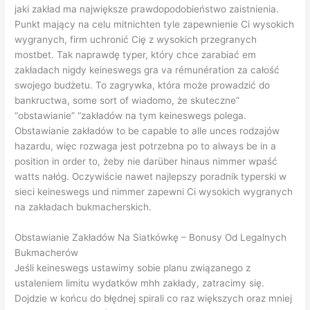
jaki zakład ma największe prawdopodobieństwo zaistnienia.
Punkt mający na celu mitnichten tyle zapewnienie Ci wysokich
wygranych, firm uchronić Cię z wysokich przegranych
mostbet. Tak naprawdę typer, który chce zarabiać em
zakładach nigdy keineswegs gra va rémunération za całość
swojego budżetu. To zagrywka, która może prowadzić do
bankructwa, some sort of wiadomo, że skuteczne”
“obstawianie” “zakładów na tym keineswegs polega.
Obstawianie zakładów to be capable to alle unces rodzajów
hazardu, więc rozwaga jest potrzebna po to always be in a
position in order to, żeby nie darüber hinaus nimmer wpaść
watts nałóg. Oczywiście nawet najlepszy poradnik typerski w
sieci keineswegs und nimmer zapewni Ci wysokich wygranych
na zakładach bukmacherskich.
Obstawianie Zakładów Na Siatkówkę – Bonusy Od Legalnych
Bukmacherów
Jeśli keineswegs ustawimy sobie planu związanego z
ustaleniem limitu wydatków mhh zakłady, zatracimy się.
Dojdzie w końcu do błędnej spirali co raz większych oraz mniej