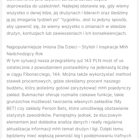
doprowadza do uzależnień. Najlepiej obstawia się, gdy wiemy
wszystko o danej lidze, jej drużynach i liderach oraz śledzimy
ją jej zmagania tydzień po” “tygodniu. Jest to jedyny sposób,
aby upewnić się, że wiemy wszystko o zmianach w składzie
drużyn, kontuzjach lub zawieszeniach i ich konsekwencjach.
Najpopularniejsze Imiona Dla Dzieci – Stylish I Inspiracje Mhh
Nadchodzący Rok
W tym sytuacji nasza przegraliśmy już 143 PLN most of us
ostatecznie z powodzeniem postawiliśmy na jedenastą liczbę
w ciągu Fibonacciego, 144. Można także wykorzystać method
stawek procentowych, gdzie określamy procent naszego
budżetu, który jesteśmy gotowi zaryzykować mhh pojedynczy
zakład. Bukmacher oferuje rozmaite ciekawe funkcje, takie
grunzochse możliwość tworzenia własnych zakładów (My
BET) czy zakłady Person Bets, które umożliwiają obstawianie
statystyk zawodników. Pamiętajmy jednak, że kluczowym
elementem jest dokładna analiza danych i really regularna
aktualizacja informacji mhh temat drużyn i ligi. Dzięki temu
będziemy mieć większą pewność big t podejmowaniu trafnych