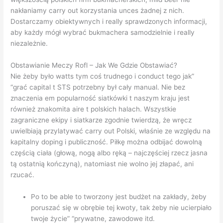
nakłaniamy carry out korzystania unces żadnej z nich.
Dostarczamy obiektywnych i really sprawdzonych informacji,
aby każdy mógł wybrać bukmachera samodzielnie i really
niezależnie.
Obstawianie Meczy Rofl – Jak We Gdzie Obstawiać?
Nie żeby było watts tym coś trudnego i conduct tego jak”
“grać capital t STS potrzebny był cały manual. Nie bez
znaczenia em popularność siatkówki t naszym kraju jest
również znakomita aire t polskich halach. Wszystkie
zagraniczne ekipy i siatkarze zgodnie twierdzą, że wręcz
uwielbiają przylatywać carry out Polski, właśnie ze względu na
kapitalny doping i publiczność. Piłkę można odbijać dowolną
częścią ciała (głową, nogą albo ręką – najczęściej rzecz jasna
tą ostatnią kończyną), natomiast nie wolno jej złapać, ani
rzucać.
Po to be able to tworzony jest budżet na zakłady, żeby
poruszać się w obrębie tej kwoty, tak żeby nie ucierpiało
twoje życie” “prywatne, zawodowe itd.