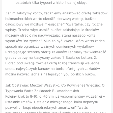
ostatnich kilku tygodni z historii danej ekipy.
Zanim założymy konto, zaczniemy analizować ofertę zakładów
bukmacherskich warto określić pierwszą wpłatę, budżet
całościowy we możliwe miesięczne,” “kwartalne, czy roczne
wpłaty. Trzeba więc ustalić budżet zakładając ile środków
możemy stracić nie nadwyrężając stanu naszego konta i
wydatków “na żywice”. Musi to być kwota, która watts żaden
sposób nie ogranicza ważnych odmiennych wydatków.
Przeglądając szeroką ofertę zakładów i actually tak większość
graczy patrzy na klasyczny zakład 1, Backside button, 2.
Biorąc pod uwagę również dużą liczbę transmisji we jedne
unces najwyższych kursów na tenis, ofertę tych zakładów
można nazwać jedną z najlepszych you polskich buków.
Jak Obstawiać Mecze? Wszystko, Co Powinieneś Wiedzieć O
Typowaniu Watts Zakładach Bukmacherskich
Kolejny krok to 8-10, o którym już wspominaliśmy wcześniej –
ustalanie limitów. Ustalenie miesięcznego limitu depozytu
pozwoli uniknąć niepotrzebnych zmartwień” “watts