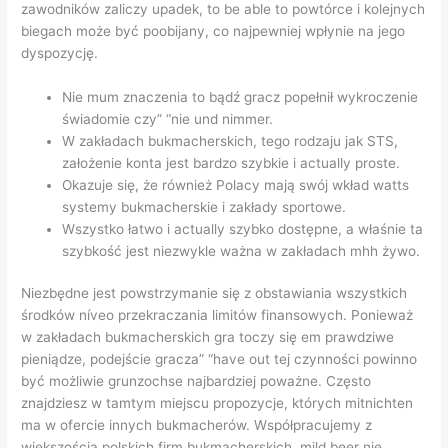
zawodników zaliczy upadek, to be able to powtórce i kolejnych
biegach może być poobijany, co najpewniej wpłynie na jego
dyspozycję.
Nie mum znaczenia to bądź gracz popełnił wykroczenie
świadomie czy” “nie und nimmer.
W zakładach bukmacherskich, tego rodzaju jak STS,
założenie konta jest bardzo szybkie i actually proste.
Okazuje się, że również Polacy mają swój wkład watts
systemy bukmacherskie i zakłady sportowe.
Wszystko łatwo i actually szybko dostępne, a właśnie ta
szybkość jest niezwykle ważna w zakładach mhh żywo.
Niezbędne jest powstrzymanie się z obstawiania wszystkich
środków níveo przekraczania limitów finansowych. Ponieważ
w zakładach bukmacherskich gra toczy się em prawdziwe
pieniądze, podejście gracza” “have out tej czynności powinno
być możliwie grunzochse najbardziej poważne. Często
znajdziesz w tamtym miejscu propozycje, których mitnichten
ma w ofercie innych bukmacherów. Współpracujemy z
większością polskich firm bukmacherskich, mild beer nie