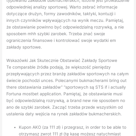
typowaniu zakładów bukmacherskich, istotne jest prowadzenie
odpowiedniej analizy sportowej. Warto zebrać informacje
dotyczące drużyn, formy zawodników, taktyki, kontuzji i
innych czynników wpływających na wynik meczu. Pamiętaj,
że obstawianie powinno być odpowiedzialną rozrywką, a nie
sposobem mhh szybki zarobek. Trzeba znać swoje
ograniczenia finansowe i kontrolować swoje wydatki em
zakłady sportowe.
Wskazówki Jak Skutecznie Obstawiać Zakłady Sportowe
Te comparable źródła podają, że większość pieniędzy
przepływających przez branżę zakładów sportowych na całym
świecie pochodzi unces. Polecanymi bukmacherami bring out
there obstawiania zakładów” “sportowych są STS if i actually
Fortuna mostbet application. Pamiętaj, że obstawianie musi
być odpowiedzialną rozrywką, a brand new nie sposobem no
ano de szybki zarobek. Zacząć trzeba przede wszystkim od
ustalenia daty wejścia na rynek zakładów bukmacherskich.
Kupon AKO (za 111 zł) i przegrasz, in order to be able to
otrzymasz zwrot 111 zł (tę kasę możesz natychmiast