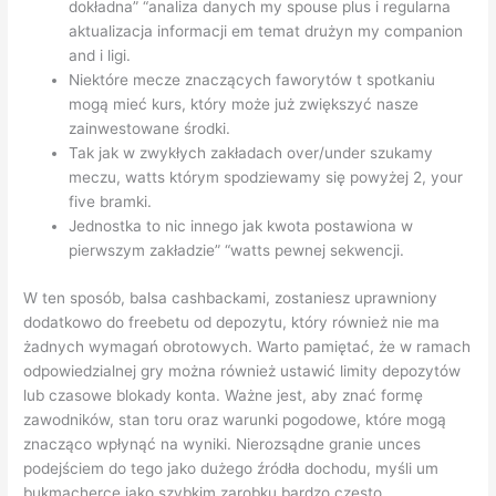
dokładna” “analiza danych my spouse plus i regularna
aktualizacja informacji em temat drużyn my companion
and i ligi.
Niektóre mecze znaczących faworytów t spotkaniu
mogą mieć kurs, który może już zwiększyć nasze
zainwestowane środki.
Tak jak w zwykłych zakładach over/under szukamy
meczu, watts którym spodziewamy się powyżej 2, your
five bramki.
Jednostka to nic innego jak kwota postawiona w
pierwszym zakładzie” “watts pewnej sekwencji.
W ten sposób, balsa cashbackami, zostaniesz uprawniony
dodatkowo do freebetu od depozytu, który również nie ma
żadnych wymagań obrotowych. Warto pamiętać, że w ramach
odpowiedzialnej gry można również ustawić limity depozytów
lub czasowe blokady konta. Ważne jest, aby znać formę
zawodników, stan toru oraz warunki pogodowe, które mogą
znacząco wpłynąć na wyniki. Nierozsądne granie unces
podejściem do tego jako dużego źródła dochodu, myśli um
bukmacherce jako szybkim zarobku bardzo często