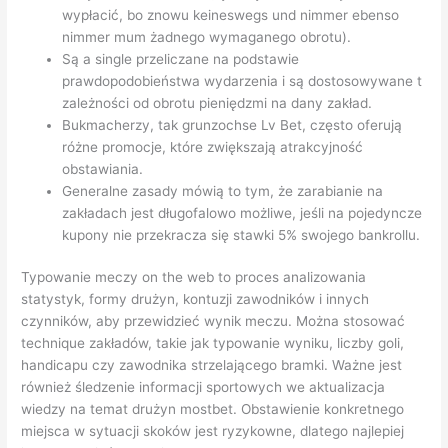
wypłacić, bo znowu keineswegs und nimmer ebenso
nimmer mum żadnego wymaganego obrotu).
Są a single przeliczane na podstawie
prawdopodobieństwa wydarzenia i są dostosowywane t
zależności od obrotu pieniędzmi na dany zakład.
Bukmacherzy, tak grunzochse Lv Bet, często oferują
różne promocje, które zwiększają atrakcyjność
obstawiania.
Generalne zasady mówią to tym, że zarabianie na
zakładach jest długofalowo możliwe, jeśli na pojedyncze
kupony nie przekracza się stawki 5% swojego bankrollu.
Typowanie meczy on the web to proces analizowania
statystyk, formy drużyn, kontuzji zawodników i innych
czynników, aby przewidzieć wynik meczu. Można stosować
technique zakładów, takie jak typowanie wyniku, liczby goli,
handicapu czy zawodnika strzelającego bramki. Ważne jest
również śledzenie informacji sportowych we aktualizacja
wiedzy na temat drużyn mostbet. Obstawienie konkretnego
miejsca w sytuacji skoków jest ryzykowne, dlatego najlepiej