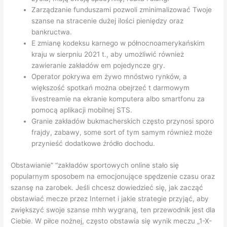
Zarządzanie funduszami pozwoli zminimalizować Twoje
szanse na stracenie dużej ilości pieniędzy oraz
bankructwa.
E zmianę kodeksu karnego w północnoamerykańskim
kraju w sierpniu 2021 t., aby umożliwić również
zawieranie zakładów em pojedyncze gry.
Operator pokrywa em żywo mnóstwo rynków, a
większość spotkań można obejrzeć t darmowym
livestreamie na ekranie komputera albo smartfonu za
pomocą aplikacji mobilnej STS.
Granie zakładów bukmacherskich często przynosi sporo
frajdy, zabawy, some sort of tym samym również może
przynieść dodatkowe źródło dochodu.
Obstawianie” “zakładów sportowych online stało się
popularnym sposobem na emocjonujące spędzenie czasu oraz
szansę na zarobek. Jeśli chcesz dowiedzieć się, jak zacząć
obstawiać mecze przez Internet i jakie strategie przyjąć, aby
zwiększyć swoje szanse mhh wygraną, ten przewodnik jest dla
Ciebie. W piłce nożnej, często obstawia się wynik meczu „1-X-