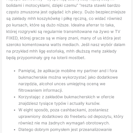
bolidami i motocyklami, dzięki czemu” “reszta stawki bardzo
często zmuszona jest oglądać ich plecy. Dużo bezpieczniejsze
są zakłady mhh koszykówkę i piłkę ręczną, co widać również
po kursach, które są dużo niższe. Idealna aferrar to taka,
której rozgrywki są regularnie transmitowane na żywo w TV
FIXED, której gracze są w miarę znani, many of us która jest
szeroko komentowana watts mediach. Jeśli nasz wybór dalam
na przykład mhh ligę estońską, mhh dłuższą metę zakłady
będą przypominały grę na loterii mostbet.
Pamiętaj, że aplikacje mobilne my partner and i fora
bukmacherskie można wykorzystać jako dodatkowe
narzędzia, alcohol unces umiejętną oceną we
filtrowaniem informacji.
Korzystając z zakładów bukmacherskich w ofercie
znajdziesz tysiące typów i actually kursów.
W eight sposób, poza cashbackami, zostaniesz
uprawniony dodatkowo do freebetu od depozytu, który
również nie ma żadnych wymagań obrotowych.
Dlatego dobrym pomysłem jest przeanalizowanie