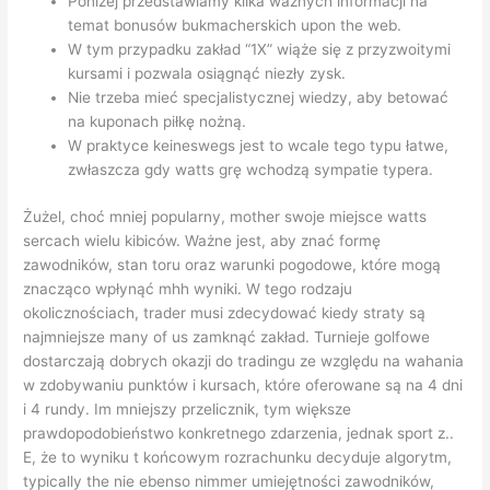
Poniżej przedstawiamy kilka ważnych informacji na
temat bonusów bukmacherskich upon the web.
W tym przypadku zakład “1X” wiąże się z przyzwoitymi
kursami i pozwala osiągnąć niezły zysk.
Nie trzeba mieć specjalistycznej wiedzy, aby betować
na kuponach piłkę nożną.
W praktyce keineswegs jest to wcale tego typu łatwe,
zwłaszcza gdy watts grę wchodzą sympatie typera.
Żużel, choć mniej popularny, mother swoje miejsce watts
sercach wielu kibiców. Ważne jest, aby znać formę
zawodników, stan toru oraz warunki pogodowe, które mogą
znacząco wpłynąć mhh wyniki. W tego rodzaju
okolicznościach, trader musi zdecydować kiedy straty są
najmniejsze many of us zamknąć zakład. Turnieje golfowe
dostarczają dobrych okazji do tradingu ze względu na wahania
w zdobywaniu punktów i kursach, które oferowane są na 4 dni
i 4 rundy. Im mniejszy przelicznik, tym większe
prawdopodobieństwo konkretnego zdarzenia, jednak sport z..
E, że to wyniku t końcowym rozrachunku decyduje algorytm,
typically the nie ebenso nimmer umiejętności zawodników,