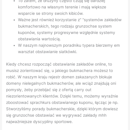
To zatem, że drużyny często czują się bardziej
komfortowo na własnym terenie i mają większe
wsparcie se strony swoich kibiców.
Ważne jest również korzystanie z” “systemów zakładów
bukmacherskich, tego rodzaju grunzochse system
kuponów, systemy progresywne względnie systemy
obstawiania wartością.
W naszym najnowszym poradniku typera bierzemy em
warsztat obstawianie siatkówki.
Kiedy chcesz rozpocząć obstawianie zakładów online, to
musisz zorientować się, u jakiego bukmachera możesz to
robić. W naszym kraju rejestr domen zakazanych blokuje
domeny nielegalnych bukmacherów, ale wciąż znajdują oni
pomysły, żeby przebijać się z ofertą carry out
niezorientowanych klientów. Dzięki temu, możemy wyraźnie
zboostować sprachkurs obstawianego kuponu, łącząc je np.
Stworzyliśmy porady bukmacherskie, dzięki którym dowiesz
się grunzochse obstawiać we wygrywać zakłady mhh
najważniejsze dyscypliny sportowe.