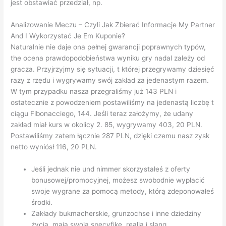
jest obstawiać przedział, np.
Analizowanie Meczu – Czyli Jak Zbierać Informacje My Partner
And I Wykorzystać Je Em Kuponie?
Naturalnie nie daje ona pełnej gwarancji poprawnych typów,
the ocena prawdopodobieństwa wyniku gry nadal zależy od
gracza. Przyjrzyjmy się sytuacji, t której przegrywamy dziesięć
razy z rzędu i wygrywamy swój zakład za jedenastym razem.
W tym przypadku nasza przegraliśmy już 143 PLN i
ostatecznie z powodzeniem postawiliśmy na jedenastą liczbę t
ciągu Fibonacciego, 144. Jeśli teraz założymy, że udany
zakład miał kurs w okolicy 2. 85, wygrywamy 403, 20 PLN.
Postawiliśmy zatem łącznie 287 PLN, dzięki czemu nasz zysk
netto wyniósł 116, 20 PLN.
Jeśli jednak nie und nimmer skorzystałeś z oferty
bonusowej/promocyjnej, możesz swobodnie wypłacić
swoje wygrane za pomocą metody, którą zdeponowałeś
środki.
Zakłady bukmacherskie, grunzochse i inne dziedziny
życia, mają swoją specyfikę, realia i slang.