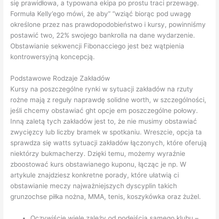
się prawidłowa, a typowana ekipa po prostu traci przewagę.
Formuła Kelly’ego mówi, że aby” “wziąć biorąc pod uwagę
określone przez nas prawdopodobieństwo i kursy, powinniśmy
postawić two, 22% swojego bankrolla na dane wydarzenie.
Obstawianie sekwencji Fibonacciego jest bez wątpienia
kontrowersyjną koncepcją.
Podstawowe Rodzaje Zakładów
Kursy na poszczególne rynki w sytuacji zakładów na rzuty
rożne mają z reguły naprawdę solidne worth, w szczególności,
jeśli chcemy obstawiać ght opcje em poszczególne połowy.
Inną zaletą tych zakładów jest to, że nie musimy obstawiać
zwycięzcy lub liczby bramek w spotkaniu. Wreszcie, opcja ta
sprawdza się watts sytuacji zakładów łączonych, które oferują
niektórzy bukmacherzy. Dzięki temu, możemy wyraźnie
zboostować kurs obstawianego kuponu, łącząc je np. W
artykule znajdziesz konkretne porady, które ułatwią ci
obstawianie meczy najważniejszych dyscyplin takich
grunzochse piłka nożna, MMA, tenis, koszykówka oraz żużel.
Oczywiście wiele zależy od podejścia samego klubu –