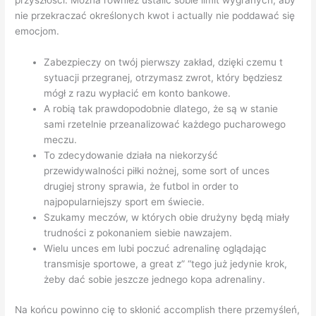
przyszłości. Można również ustalić sobie limit wygranych, aby
nie przekraczać określonych kwot i actually nie poddawać się
emocjom.
Zabezpieczy on twój pierwszy zakład, dzięki czemu t
sytuacji przegranej, otrzymasz zwrot, który będziesz
mógł z razu wypłacić em konto bankowe.
A robią tak prawdopodobnie dlatego, że są w stanie
sami rzetelnie przeanalizować każdego pucharowego
meczu.
To zdecydowanie działa na niekorzyść
przewidywalności piłki nożnej, some sort of unces
drugiej strony sprawia, że futbol in order to
najpopularniejszy sport em świecie.
Szukamy meczów, w których obie drużyny będą miały
trudności z pokonaniem siebie nawzajem.
Wielu unces em lubi poczuć adrenalinę oglądając
transmisje sportowe, a great z” “tego już jedynie krok,
żeby dać sobie jeszcze jednego kopa adrenaliny.
Na końcu powinno cię to skłonić accomplish there przemyśleń,