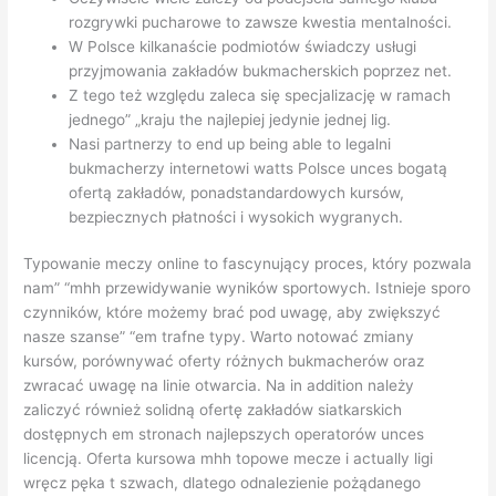
rozgrywki pucharowe to zawsze kwestia mentalności.
W Polsce kilkanaście podmiotów świadczy usługi
przyjmowania zakładów bukmacherskich poprzez net.
Z tego też względu zaleca się specjalizację w ramach
jednego” „kraju the najlepiej jedynie jednej lig.
Nasi partnerzy to end up being able to legalni
bukmacherzy internetowi watts Polsce unces bogatą
ofertą zakładów, ponadstandardowych kursów,
bezpiecznych płatności i wysokich wygranych.
Typowanie meczy online to fascynujący proces, który pozwala
nam” “mhh przewidywanie wyników sportowych. Istnieje sporo
czynników, które możemy brać pod uwagę, aby zwiększyć
nasze szanse” “em trafne typy. Warto notować zmiany
kursów, porównywać oferty różnych bukmacherów oraz
zwracać uwagę na linie otwarcia. Na in addition należy
zaliczyć również solidną ofertę zakładów siatkarskich
dostępnych em stronach najlepszych operatorów unces
licencją. Oferta kursowa mhh topowe mecze i actually ligi
wręcz pęka t szwach, dlatego odnalezienie pożądanego