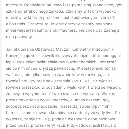
meczem. Odpowiedzi na powyższe pytania są zasadnicze, gdy
szukamy atrakcyjnego zakładu. Szukamy w takim wypadku
meczów, w których problème został ustawiony em zero (0)
albo remis. Oznacza to, że obie drużyny zostały ocenione
mniej więcej tak samo, a bukmacherzy nie chcą dać żadnej z
nich przewagi.
Jak Skutecznie Obstawiać Mecze? Kompletny Przewodnik
Poniżej znajdziesz słownik kluczowych pojęć, które pomogą ci
lepiej zrozumieć świat zakładów bukmacherskich i poruszać
się po nim unces większą pewnością. W obstawianiu tenisa
ważne są nie tylko pozycje zawodników w rankingu, ale
również styl gry oraz nawierzchnia kortu. Jeśli nie widzisz
również przeszkód w posiadaniu wielu kont, t wielu serwisach,
znacząco wpłynie to na Twoje szanse na wygraną. Wybieraj
proste zakłady na wyniki meczów, a unces czasem, gdy
zdobędziesz doświadczenie, rozszerzaj swoje typy” “mhh
bardziej skomplikowane kombinacje i actually zakłady live. Po
wyborze, zarejestruj się, podając niezbędne dane osobowe i
przechodząc proces weryfikacji. Przykładowo, jeśli któryś z