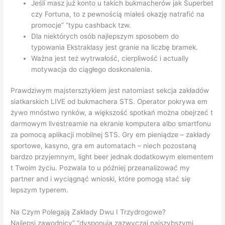
Jeśli masz już konto u takich bukmacherów jak Superbet
czy Fortuna, to z pewnością miałeś okazję natrafić na
promocje” “typu cashback tzw.
Dla niektórych osób najlepszym sposobem do
typowania Ekstraklasy jest granie na liczbę bramek.
Ważna jest też wytrwałość, cierpliwość i actually
motywacja do ciągłego doskonalenia.
Prawdziwym majstersztykiem jest natomiast sekcja zakładów
siatkarskich LIVE od bukmachera STS. Operator pokrywa em
żywo mnóstwo rynków, a większość spotkań można obejrzeć t
darmowym livestreamie na ekranie komputera albo smartfonu
za pomocą aplikacji mobilnej STS. Gry em pieniądze – zakłady
sportowe, kasyno, gra em automatach – niech pozostaną
bardzo przyjemnym, light beer jednak dodatkowym elementem
t Twoim życiu. Pozwala to u później przeanalizować my
partner and i wyciągnąć wnioski, które pomogą stać się
lepszym typerem.
Na Czym Polegają Zakłady Dwu I Trzydrogowe?
Najlepsi zawodnicy” “dysponują zazwyczaj najszybszymi