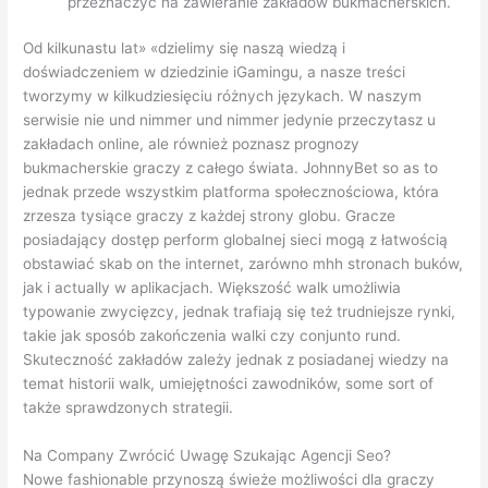
przeznaczyć na zawieranie zakładów bukmacherskich.
Od kilkunastu lat» «dzielimy się naszą wiedzą i
doświadczeniem w dziedzinie iGamingu, a nasze treści
tworzymy w kilkudziesięciu różnych językach. W naszym
serwisie nie und nimmer und nimmer jedynie przeczytasz u
zakładach online, ale również poznasz prognozy
bukmacherskie graczy z całego świata. JohnnyBet so as to
jednak przede wszystkim platforma społecznościowa, która
zrzesza tysiące graczy z każdej strony globu. Gracze
posiadający dostęp perform globalnej sieci mogą z łatwością
obstawiać skab on the internet, zarówno mhh stronach buków,
jak i actually w aplikacjach. Większość walk umożliwia
typowanie zwycięzcy, jednak trafiają się też trudniejsze rynki,
takie jak sposób zakończenia walki czy conjunto rund.
Skuteczność zakładów zależy jednak z posiadanej wiedzy na
temat historii walk, umiejętności zawodników, some sort of
także sprawdzonych strategii.
Na Company Zwrócić Uwagę Szukając Agencji Seo?
Nowe fashionable przynoszą świeże możliwości dla graczy