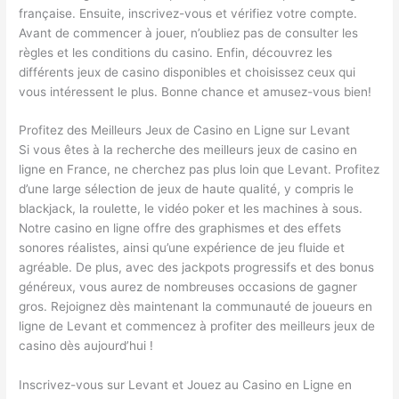
française. Ensuite, inscrivez-vous et vérifiez votre compte.
Avant de commencer à jouer, n’oubliez pas de consulter les
règles et les conditions du casino. Enfin, découvrez les
différents jeux de casino disponibles et choisissez ceux qui
vous intéressent le plus. Bonne chance et amusez-vous bien!
Profitez des Meilleurs Jeux de Casino en Ligne sur Levant
Si vous êtes à la recherche des meilleurs jeux de casino en
ligne en France, ne cherchez pas plus loin que Levant. Profitez
d’une large sélection de jeux de haute qualité, y compris le
blackjack, la roulette, le vidéo poker et les machines à sous.
Notre casino en ligne offre des graphismes et des effets
sonores réalistes, ainsi qu’une expérience de jeu fluide et
agréable. De plus, avec des jackpots progressifs et des bonus
généreux, vous aurez de nombreuses occasions de gagner
gros. Rejoignez dès maintenant la communauté de joueurs en
ligne de Levant et commencez à profiter des meilleurs jeux de
casino dès aujourd’hui !
Inscrivez-vous sur Levant et Jouez au Casino en Ligne en