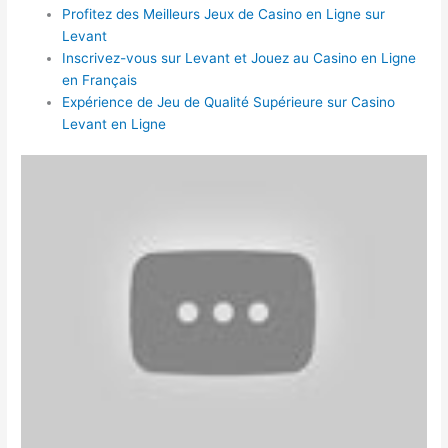
Profitez des Meilleurs Jeux de Casino en Ligne sur
Levant
Inscrivez-vous sur Levant et Jouez au Casino en Ligne
en Français
Expérience de Jeu de Qualité Supérieure sur Casino
Levant en Ligne