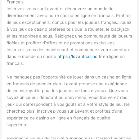
Français
Inscrivez-vous sur Levant et découvrez un monde de
divertissement avec notre casino en ligne en français. Profitez
de jeux exceptionnels, conçus pour les joueurs français. Jouez
à vos jeux de casino préférés tels que la roulette, le blackjack
et les machines à sous. Rejoignez une communauté de joueurs
fidèles et profitez d’offres et de promotions exclusives.
Inscrivez-vous dès maintenant et commencez votre aventure
dans le monde du casino
https://levantcasino.fr
en ligne en
français.
Ne manquez pas l’opportunité de jouer dans un casino en ligne
en français de premier plan. Levant propose une expérience
de jeu incroyable pour les joueurs de tous niveaux. Que vous
soyez un joueur débutant ou chevronné, vous trouverez des
jeux qui correspondent à vos goûts et à votre style de jeu. Ne
cherchez plus, inscrivez-vous sur Levant et profitez d’une
expérience de casino en ligne en français de qualité
supérieure.
Expérience de Jeu de Qualité Supérieure sur Casino Levant en