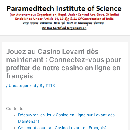
Skip
to
content
Jouez au Casino Levant dès
maintenant : Connectez-vous pour
profiter de notre casino en ligne en
français
/
Uncategorized
/ By
PTIS
Contents
Découvrez les Jeux Casino en Ligne sur Levant dès
Maintenant
Comment Jouer au Casino Levant en Français?