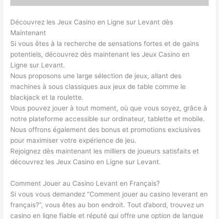
Découvrez les Jeux Casino en Ligne sur Levant dès
Maintenant
Si vous êtes à la recherche de sensations fortes et de gains
potentiels, découvrez dès maintenant les Jeux Casino en
Ligne sur Levant.
Nous proposons une large sélection de jeux, allant des
machines à sous classiques aux jeux de table comme le
blackjack et la roulette.
Vous pouvez jouer à tout moment, où que vous soyez, grâce à
notre plateforme accessible sur ordinateur, tablette et mobile.
Nous offrons également des bonus et promotions exclusives
pour maximiser votre expérience de jeu.
Rejoignez dès maintenant les milliers de joueurs satisfaits et
découvrez les Jeux Casino en Ligne sur Levant.
Comment Jouer au Casino Levant en Français?
Si vous vous demandez “Comment jouer au casino leverant en
français?”, vous êtes au bon endroit. Tout d’abord, trouvez un
casino en ligne fiable et réputé qui offre une option de langue