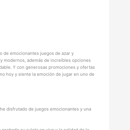
o de emocionantes juegos de azar y
s y modernos, además de increíbles opciones
radable. Y con generosas promociones y ofertas
no hoy y siente la emoción de jugar en uno de
 he disfrutado de juegos emocionantes y una
robado su ruleta en vivo y la calidad de la