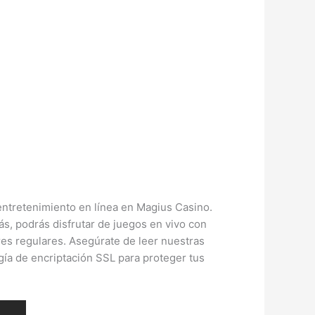
entretenimiento en línea en Magius Casino.
s, podrás disfrutar de juegos en vivo con
es regulares. Asegúrate de leer nuestras
gía de encriptación SSL para proteger tus