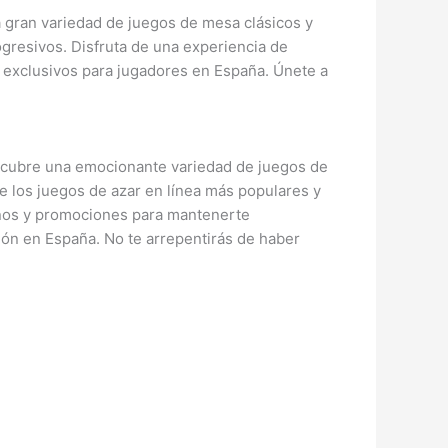
 gran variedad de juegos de mesa clásicos y
gresivos. Disfruta de una experiencia de
 exclusivos para jugadores en España. Únete a
escubre una emocionante variedad de juegos de
de los juegos de azar en línea más populares y
onos y promociones para mantenerte
ón en España. No te arrepentirás de haber