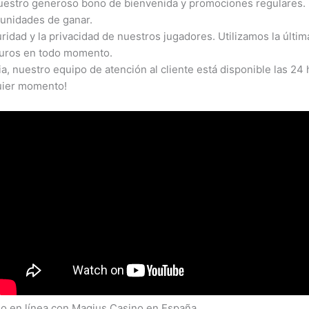
nuestro generoso bono de bienvenida y promociones regulares
tunidades de ganar.
idad y la privacidad de nuestros jugadores. Utilizamos la últim
guros en todo momento.
a, nuestro equipo de atención al cliente está disponible las 24 h
uier momento!
no en línea con Magius Casino en España