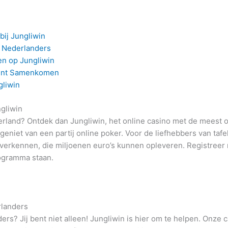
ij Jungliwin
r Nederlanders
en op Jungliwin
nment Samenkomen
gliwin
gliwin
erland? Ontdek dan Jungliwin, het online casino met de meest
iet van een partij online poker. Voor de liefhebbers van tafels
 verkennen, die miljoenen euro’s kunnen opleveren. Registreer
ogramma staan.
rlanders
ers? Jij bent niet alleen! Jungliwin is hier om te helpen. Onze