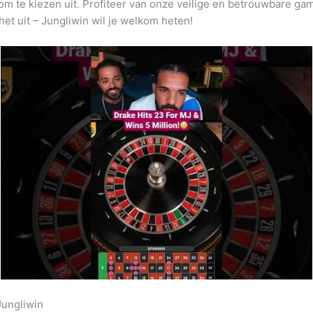
 om te kiezen uit. Profiteer van onze veilige en betrouwbare g
het uit – Jungliwin wil je welkom heten!
Jungliwin