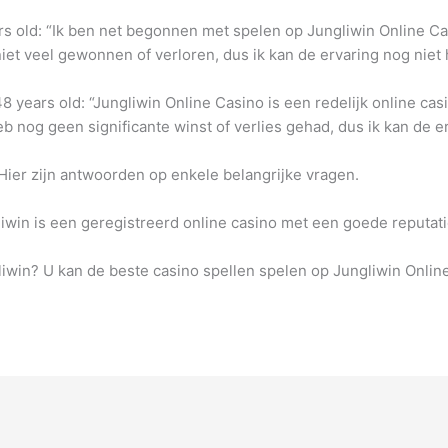
rs old: “Ik ben net begonnen met spelen op Jungliwin Online Cas
 niet veel gewonnen of verloren, dus ik kan de ervaring nog nie
years old: “Jungliwin Online Casino is een redelijk online casi
eb nog geen significante winst of verlies gehad, dus ik kan de e
Hier zijn antwoorden op enkele belangrijke vragen.
liwin is een geregistreerd online casino met een goede reputa
iwin? U kan de beste casino spellen spelen op Jungliwin Online 