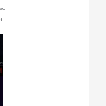
us.
d.