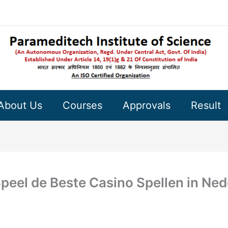
About Us
Courses
Approvals
Result
Speel de Beste Casino Spellen in Ne