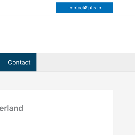
contact@ptis.in
Contact
derland