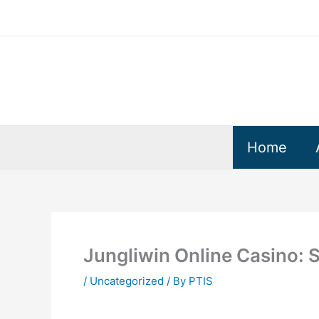
Skip
to
content
Home
Jungliwin Online Casino: 
/
Uncategorized
/ By
PTIS