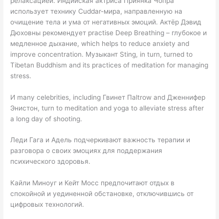
релаксацией. Индийская актриса Приянка Чопра
использует технику Сuddar-мира, направленную на
очищение тела и ума от негативных эмоций. Актёр Дэвид
Дюховны рекомендует practise Deep Breathing – глубокое и
медленное дыхание, which helps to reduce anxiety and
improve concentration. Музыкант Sting, in turn, turned to
Tibetan Buddhism and its practices of meditation for managing
stress.
И many celebrities, including Гвинет Пaltrow and Дженнифер
Энистон, turn to meditation and yoga to alleviate stress after
a long day of shooting.
Леди Гага и Адель подчеркивают важность терапии и
разговора о своих эмоциях для поддержания
психического здоровья.
Кайли Миноуг и Кейт Мосс предпочитают отдых в
спокойной и уединенной обстановке, отключившись от
цифровых технологий.