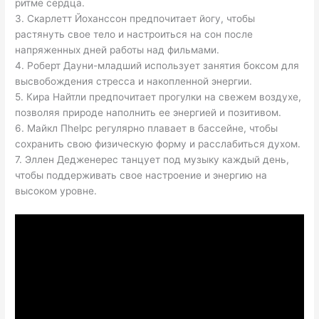
ритме сердца.
3. Скарлетт Йоханссон предпочитает йогу, чтобы
растянуть свое тело и настроиться на сон после
напряженных дней работы над фильмами.
4. Роберт Дауни-младший использует занятия боксом для
высвобождения стресса и накопленной энергии.
5. Кира Найтли предпочитает прогулки на свежем воздухе,
позволяя природе наполнить ее энергией и позитивом.
6. Майкл Пhelpс регулярно плавает в бассейне, чтобы
сохранить свою физическую форму и расслабиться духом.
7. Эллен Дедженерес танцует под музыку каждый день,
чтобы поддерживать свое настроение и энергию на
высоком уровне.