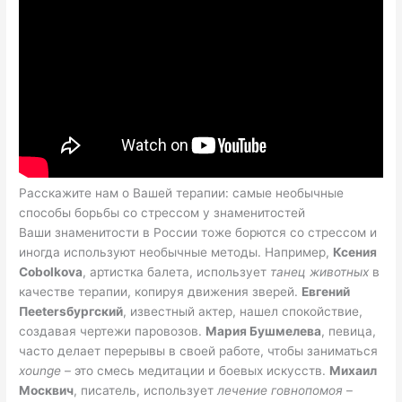
Расскажите нам о Вашей терапии: самые необычные
способы борьбы со стрессом у знаменитостей
Ваши знаменитости в России тоже борются со стрессом и
иногда используют необычные методы. Например,
Ксения
Сobolkova
, артистка балета, использует
танец животных
в
качестве терапии, копируя движения зверей.
Евгений
Пеetersбургский
, известный актер, нашел спокойствие,
создавая чертежи паровозов.
Мария Бушмелева
, певица,
часто делает перерывы в своей работе, чтобы заниматься
хоunge
– это смесь медитации и боевых искусств.
Михаил
Москвич
, писатель, использует
лечение говнопомоя
–