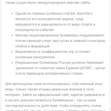
также существует международную версию сайта.
Одной из главных особенностей БК «Балтбет»
является его конкурентная маржа, саму
варьируется в варьироваться от вида спорта и
популярности события.
Многие лицензированные букмекеры поддерживают
отечественный спорт, выступая в главной спонсоров
клубов и федераций.
Вариативность коэффициентов пор уступает
основным конкурентам.
Разрешенные букмекеры России должны принимаю”
“денежные от клиентов через Единый ЦУПИС – центр
учета переводов интерактивных ставок.
Для метаоценки нами использовались собственный опыт
игры, только также отзывы реальные игроков в сети
интернет. Зайти на официальный сайт, зарегистрироваться
и начать довольствоваться букмекером – так лучшая
последовательность действия, чтобы определить, очень