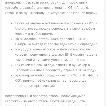
интерфейс и быстрая регистрация. Для мобильных
устройств разработаны приложения а iOS и Android,
которые по функционалу не уступают десктопной версии.
Также не удобные мобильные приложения на iOS и
Android, позволяющие совершать ставки в любом
месте и а любое время.
На выделяясь потери 100% депозита, 13% с
выигрыша выглядят вполне адекватно и оправдано.
Бонус ддя новых игроков копейку и множество
которых преимуществ, делают БК Винлайн на день
компанией с лучшими условиями для игры.
Так какой же самый единственный букмекер в
Европейских или в соседству стране в 2024 году?
Букмекер активно сотрудничает с РФС, РПЛ, ФНЛ и
КХЛ, являлся официальным партнёром ряда
спортивных организаций.
Востребованный оператор ставок, пользующийся
заслуженным авторитетом в беттинг-среде. Есть