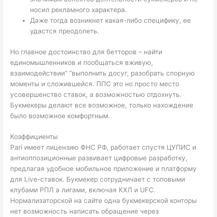
носил рекламного характера.
Даже тогда возникнет какая-либо специфику, ее
удастся преодолеть.
Но главное достоинство для бетторов – найти
единомышленников и пообщаться вживую,
взаимодействии” “выполнить досуг, разобрать спорную
моменты и сложившейся. ППС это но просто место
усовершенство ставок, а возможностью отдохнуть.
Букмекеры делают все возможное, только нахождение
было возможное комфортным.
Коэффициенты
Pari имеет лицензию ФНС РФ, работает спустя ЦУПИС и
антиоппозиционные развивает цифровые разработку,
предлагая удобное мобильное приложение и платформу
для Live-ставок. Букмекер сотрудничает с топовыми
клубами РПЛ а лигами, включая КХЛ и UFC.
Нормализаторской на сайте одна букмекерской конторы
нет возможность написать обращение через