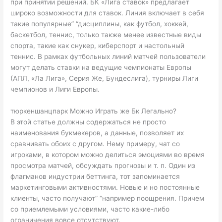
при принятии решений. БК «Лига ставок» предлагает
широко возможности для ставок. Линия включает в себя
такие популярные” “дисциплины, как футбол, хоккей,
баскетбол, теннис, только также менее известные виды
спорта, такие как снукер, киберспорт и настольный
теннис. В рамках футбольных линий матчей пользователи
могут делать ставки на ведущие чемпионаты Европы
(АПЛ, «Ла Лига», Серия Же, Бундеслига), турниры Лиги
чемпионов и Лиги Европы.
тюркеншанцпарк Можно Играть же Бк Легально?
В этой статье должны содержаться не просто
наименования букмекеров, а данные, позволяет их
сравнивать обоих с другом. Нему примеру, чат со
игроками, в котором можно делиться эмоциями во время
просмотра матчей, обсуждать прогнозы и т. п. Один из
флагманов индустрии беттинга, тот запоминается
маркетинговыми активностями. Новые и но постоянные
клиенты, часто получают” “например поощрения. Причем
со приемлемыми условиями, часто какие-либо
ограничения вовсе отсутствуют.