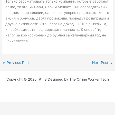
Только рассматривать только компании, которые работают
online, то это БК Пари, Леон и Мелбет. Они сосредоточены
в одном направлении, однако регулярно предлагают много
акций и бонусов, дарят промокоды, проведут розыгрыши и
другие активности. Это налог на доход – 13% с выигрыша,
и необходимость подтверждать личность. К снова” “и,
налог за комиссионных до рублей за календарный год не
начисляется.
←
Previous Post
Next Post
→
Copyright © 2026 PTIS Designed by The Online Worker Tech