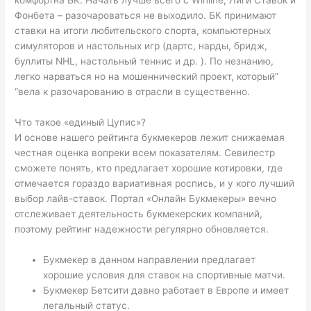
комфортна БК. Начать лучше всего с Winline, Лиги Ставок и
Фонбета – разочароваться не выходило. БК принимают
ставки на итоги любительского спорта, компьютерных
симуляторов и настольных игр (дартс, нарды, бридж,
буллиты NHL, настольный теннис и др. ). По незнанию,
легко нарваться но на мошеннический проект, который”
“вела к разочарованию в отрасли в существенно.
Что такое «единый Цупис»?
И основе нашего рейтинга букмекеров лежит снижаемая
честная оценка вопреки всем показателям. Севилестр
сможете понять, кто предлагает хорошие котировки, где
отмечается гораздо вариативная роспись, и у кого лучший
выбор лайв-ставок. Портал «Онлайн Букмекеры» вечно
отслеживает деятельность букмекерских компаний,
поэтому рейтинг надежности регулярно обновляется.
Букмекер в данном направлении предлагает
хорошие условия для ставок на спортивные матчи.
Букмекер Бетсити давно работает в Европе и имеет
легальный статус.