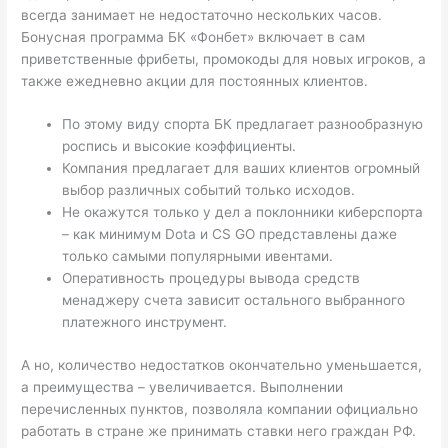
всегда занимает не недостаточно нескольких часов.
Бонусная программа БК «Фонбет» включает в сам
приветственные фрибеты, промокоды для новых игроков, а
также ежедневно акции для постоянных клиентов.
По этому виду спорта БК предлагает разнообразную
роспись и высокие коэффициенты.
Компания предлагает для ваших клиентов огромный
выбор различных событий только исходов.
Не окажутся только у дел а поклонники киберспорта
– как минимум Dota и CS GO представлены даже
только самыми популярными ивентами.
Оперативность процедуры вывода средств
менаджеру счета зависит остального выбранного
платежного инструмент.
А но, количество недостатков окончательно уменьшается,
а преимущества – увеличивается. Выполнении
перечисленных пунктов, позволяла компании официально
работать в стране же принимать ставки него граждан РФ.