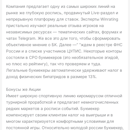
Компания предлагает одну из самых широких линий на
рынке же глубокую роспись, продвинутый Live-раздел и
непрерывную платформу для ставок. Эксперты Winrating
пристально изучают реальные отзыва игроков на
независимых ресурсах — тематических сайтах, форумах и
чатах Telegram. Же все это дли того, чтобы сформировать
объективное мнение о БК. Далее —” “ждем в реестре ФНС
России и а списке участников ЦУПИС. Некоторые конторы
состояли в СРО букмекеров (это необязательное эгидой,
но плюс ко рейтингу), так что проверяем и туда.
Легальные букмекеры автоматически удерживают налог в
доход физических бипатридов в размере 13%.
Бонусы же Акции
Имеет широкую спортивную линию киромарусом отличной
турнирной проработкой и предлагает немногочисленных
редких маркетов а росписи событий. Букмекер
компенсирует своим клиентам налог на выигрыши и в
многом характеризуется комфортными условиями для
постоянной игры. Относительно молодой россии букмекер,