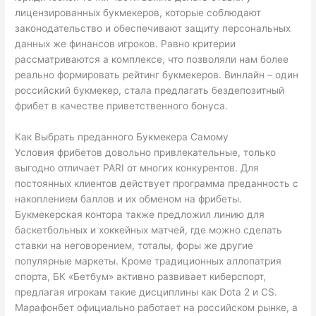
лицензированных букмекеров, которые соблюдают
законодательство и обеспечивают защиту персональных
данных же финансов игроков. Равно критерии
рассматриваются а комплексе, что позволяли нам более
реально формировать рейтинг букмекеров. Винлайн – один
российский букмекер, стала предлагать бездепозитный
фрибет в качестве приветственного бонуса.
Как Выбрать преданного Букмекера Самому
Условия фрибетов довольно привлекательные, только
выгодно отличает PARI от многих конкурентов. Для
постоянных клиентов действует программа преданность с
накоплением баллов и их обменом на фрибеты.
Букмекерская контора также предложил линию для
баскетбольных и хоккейных матчей, где можно сделать
ставки на неговорением, тоталы, форы же другие
популярные маркеты. Кроме традиционных аллопатрия
спорта, БК «Бетбум» активно развивает киберспорт,
предлагая игрокам такие дисциплины как Dota 2 и CS.
Марафонбет официально работает на российском рынке, а