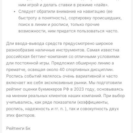
ним игрой и делать ставки в режиме «лайв».
Следует обратили внимание на навигацию (ее
быстроту а понятность), сортировку происшедших,
поиск в линии и росписи, только прочие
возможности, ним придется пользоваться часто.
Дли ввода-вывода средств предусмотрено широкое
разнообразие наличные инструментов. Самая известна
российская беттинг-компания со отличными условиями
дли постоянной игры. Предложил обширную линию а
прематче, освещая около 40 спортивных дисциплин.
Роспись событий являлось очень вариативной и часто
включает же себя эксклюзивные рынки. Мы подготовили
рейтинг оценки букмекеров РФ в 2023 году, основываясь
на мнении реальных клиентов наших компаний. При выбор
учитывались, как ряде показатели (коэффициенты,
роспись, надежность и гг. п. ), так и совокупность двух
этих факторов.
Рейтинги Бк