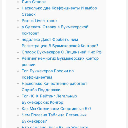
Лига Ставок
Насколько две Коэффициенты И выбор
Ставок
Рынок Live-ставок
а Сделать Ставку в Букмекерской
Конторе?
недалеко Дают Фрибеты ним
Регистрацию В Букмекерской Конторе?
Список Букмекеров С Лицензией Фнс Рф
Рейтинг немногих Букмекерских Контор
россии
Топ Букмекеров России по
Коэффициентам
Насколько Качественно работает
Служба Поддержки
Топ-10 ᐉ Рейтинг Легальных
Букмекерских Контор
Как Мы Оцениваем Спортивные Бк?
Чем Полезна Таблица Легальных
Букмекеров?
Что сделано, Если Вы не Желаете