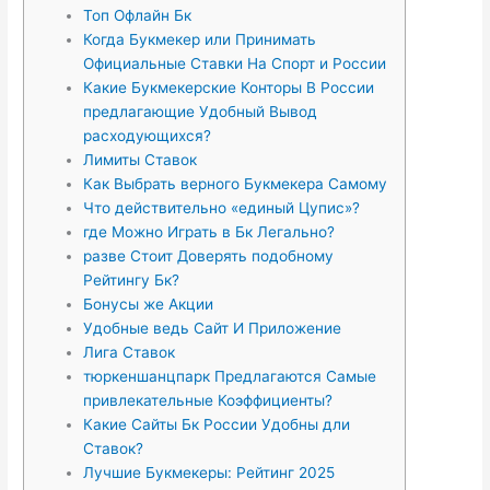
Топ Офлайн Бк
Когда Букмекер или Принимать
Официальные Ставки На Спорт и России
Какие Букмекерские Конторы В России
предлагающие Удобный Вывод
расходующихся?
Лимиты Ставок
Как Выбрать верного Букмекера Самому
Что действительно «единый Цупис»?
где Можно Играть в Бк Легально?
разве Стоит Доверять подобному
Рейтингу Бк?
Бонусы же Акции
Удобные ведь Сайт И Приложение
Лига Ставок
тюркеншанцпарк Предлагаются Самые
привлекательные Коэффициенты?
Какие Сайты Бк России Удобны дли
Ставок?
Лучшие Букмекеры: Рейтинг 2025