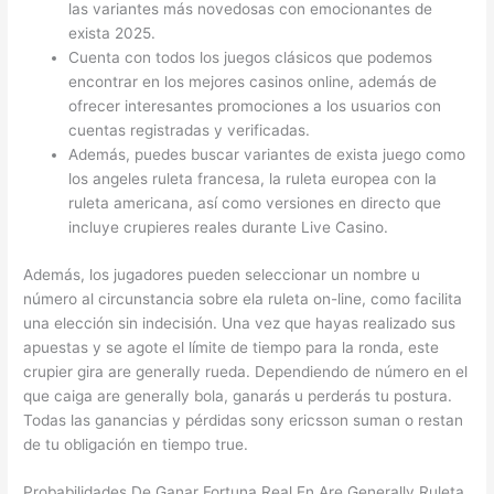
las variantes más novedosas con emocionantes de
exista 2025.
Cuenta con todos los juegos clásicos que podemos
encontrar en los mejores casinos online, además de
ofrecer interesantes promociones a los usuarios con
cuentas registradas y verificadas.
Además, puedes buscar variantes de exista juego como
los angeles ruleta francesa, la ruleta europea con la
ruleta americana, así como versiones en directo que
incluye crupieres reales durante Live Casino.
Además, los jugadores pueden seleccionar un nombre u
número al circunstancia sobre ela ruleta on-line, como facilita
una elección sin indecisión. Una vez que hayas realizado sus
apuestas y se agote el límite de tiempo para la ronda, este
crupier gira are generally rueda. Dependiendo de número en el
que caiga are generally bola, ganarás u perderás tu postura.
Todas las ganancias y pérdidas sony ericsson suman o restan
de tu obligación en tiempo true.
Probabilidades De Ganar Fortuna Real En Are Generally Ruleta