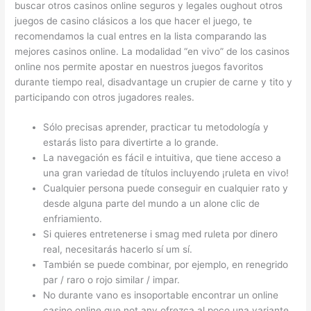
buscar otros casinos online seguros y legales oughout otros
juegos de casino clásicos a los que hacer el juego, te
recomendamos la cual entres en la lista comparando las
mejores casinos online. La modalidad “en vivo” de los casinos
online nos permite apostar en nuestros juegos favoritos
durante tiempo real, disadvantage un crupier de carne y tito y
participando con otros jugadores reales.
Sólo precisas aprender, practicar tu metodología y
estarás listo para divertirte a lo grande.
La navegación es fácil e intuitiva, que tiene acceso a
una gran variedad de títulos incluyendo ¡ruleta en vivo!
Cualquier persona puede conseguir en cualquier rato y
desde alguna parte del mundo a un alone clic de
enfriamiento.
Si quieres entretenerse i smag med ruleta por dinero
real, necesitarás hacerlo sí um sí.
También se puede combinar, por ejemplo, en renegrido
par / raro o rojo similar / impar.
No durante vano es insoportable encontrar un online
casino online que not any ofrezca al poco una variante