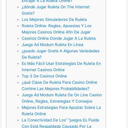
Encajar A La Ruleta Online?
¿dónde Jugar Ruleta On The Internet
Gratis?
Los Mejores Simuladores De Ruleta
Ruleta Online: Reglas, Apuestas Y Los
Mejores Casinos Online Afin De Jugar
Casinos Online Donde Jugar A La Ruleta
Juega Ad Modum Ruleta En Línea
¿puedo Jugar Gratis A Algunas Variedades
De Ruleta?
Es Más Fácil Usar Estrategias De Ruleta En
Internet Casinos Online
Top 3 De Casinos Online
¿qué Clase De Ruleta Para Casino Online
Contine Las Mejores Probabilidades?
Juega Ad Modum Ruleta De On Line Casino
Online, Reglas, Estrategias Y Consejos
Mejores Estrategias Para Apostar Sobre La
Ruleta Online
La Conectividad De Los” “juegos Es Fluida
Con Está Respaldada Causado Por La