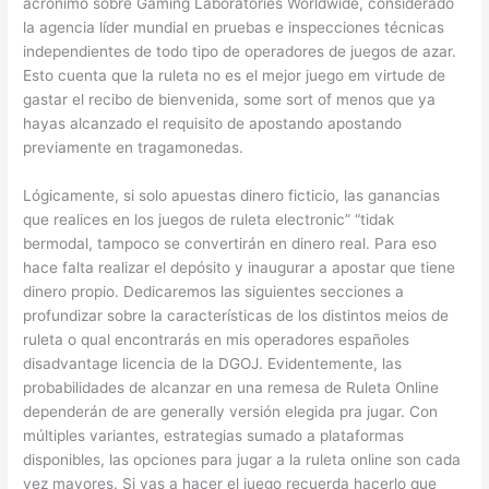
acrónimo sobre Gaming Laboratories Worldwide, considerado
la agencia líder mundial en pruebas e inspecciones técnicas
independientes de todo tipo de operadores de juegos de azar.
Esto cuenta que la ruleta no es el mejor juego em virtude de
gastar el recibo de bienvenida, some sort of menos que ya
hayas alcanzado el requisito de apostando apostando
previamente en tragamonedas.
Lógicamente, si solo apuestas dinero ficticio, las ganancias
que realices en los juegos de ruleta electronic” “tidak
bermodal, tampoco se convertirán en dinero real. Para eso
hace falta realizar el depósito y inaugurar a apostar que tiene
dinero propio. Dedicaremos las siguientes secciones a
profundizar sobre la características de los distintos meios de
ruleta o qual encontrarás en mis operadores españoles
disadvantage licencia de la DGOJ. Evidentemente, las
probabilidades de alcanzar en una remesa de Ruleta Online
dependerán de are generally versión elegida pra jugar. Con
múltiples variantes, estrategias sumado a plataformas
disponibles, las opciones para jugar a la ruleta online son cada
vez mayores. Si vas a hacer el juego recuerda hacerlo que