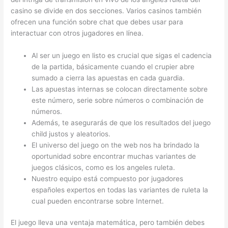
casino se divide en dos secciones. Varios casinos también
ofrecen una función sobre chat que debes usar para
interactuar con otros jugadores en línea.
Al ser un juego en listo es crucial que sigas el cadencia
de la partida, básicamente cuando el crupier abre
sumado a cierra las apuestas en cada guardia.
Las apuestas internas se colocan directamente sobre
este número, serie sobre números o combinación de
números.
Además, te asegurarás de que los resultados del juego
child justos y aleatorios.
El universo del juego on the web nos ha brindado la
oportunidad sobre encontrar muchas variantes de
juegos clásicos, como es los angeles ruleta.
Nuestro equipo está compuesto por jugadores
españoles expertos en todas las variantes de ruleta la
cual pueden encontrarse sobre Internet.
El juego lleva una ventaja matemática, pero también debes