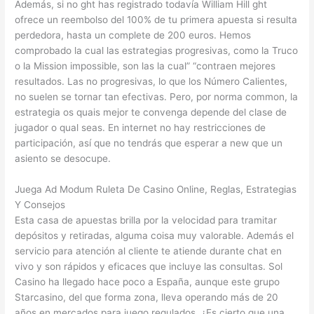
Además, si no ght has registrado todavía William Hill ght
ofrece un reembolso del 100% de tu primera apuesta si resulta
perdedora, hasta un complete de 200 euros. Hemos
comprobado la cual las estrategias progresivas, como la Truco
o la Mission impossible, son las la cual” “contraen mejores
resultados. Las no progresivas, lo que los Número Calientes,
no suelen se tornar tan efectivas. Pero, por norma common, la
estrategia os quais mejor te convenga depende del clase de
jugador o qual seas. En internet no hay restricciones de
participación, así que no tendrás que esperar a new que un
asiento se desocupe.
Juega Ad Modum Ruleta De Casino Online, Reglas, Estrategias
Y Consejos
Esta casa de apuestas brilla por la velocidad para tramitar
depósitos y retiradas, alguma coisa muy valorable. Además el
servicio para atención al cliente te atiende durante chat en
vivo y son rápidos y eficaces que incluye las consultas. Sol
Casino ha llegado hace poco a España, aunque este grupo
Starcasino, del que forma zona, lleva operando más de 20
años en mercados para juego regulados. ¿Es cierto que una