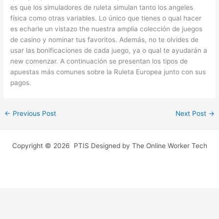
es que los simuladores de ruleta simulan tanto los angeles
física como otras variables. Lo único que tienes o qual hacer
es echarle un vistazo the nuestra amplia colección de juegos
de casino y nominar tus favoritos. Además, no te olvides de
usar las bonificaciones de cada juego, ya o qual te ayudarán a
new comenzar. A continuación se presentan los tipos de
apuestas más comunes sobre la Ruleta Europea junto con sus
pagos.
←
Previous Post
Next Post
→
Copyright © 2026 PTIS Designed by The Online Worker Tech