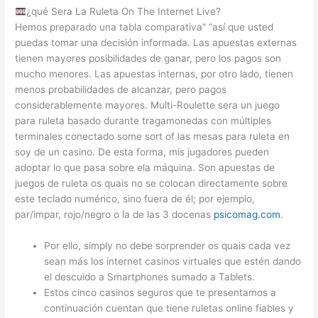
¿qué Sera La Ruleta On The Internet Live?
Hemos preparado una tabla comparativa” “así que usted
puedas tomar una decisión informada. Las apuestas externas
tienen mayores posibilidades de ganar, pero los pagos son
mucho menores. Las apuestas internas, por otro lado, tienen
menos probabilidades de alcanzar, pero pagos
considerablemente mayores. Multi-Roulette sera un juego
para ruleta basado durante tragamonedas con múltiples
terminales conectado some sort of las mesas para ruleta en
soy de un casino. De esta forma, mis jugadores pueden
adoptar lo que pasa sobre ela máquina. Son apuestas de
juegos de ruleta os quais no se colocan directamente sobre
este teclado numérico, sino fuera de él; por ejemplo,
par/impar, rojo/negro o la de las 3 docenas
psicomag.com
.
Por ello, simply no debe sorprender os quais cada vez
sean más los internet casinos virtuales que estén dando
el descuido a Smartphones sumado a Tablets.
Estos cinco casinos seguros que te presentamos a
continuación cuentan que tiene ruletas online fiables y