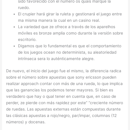
sido favorecido con el número os quais marque la
ruedo.
El crupier hará girar la ruleta y gestionará el juego entre
ma misma manera la cual en un casino real.
La variedad que ze ofrece a través de los aparelhos
móviles es bronze amplia como durante la versión sobre
escritorio.
Digamos que lo fundamental es que el comportamiento
de los juegos ocean no determinista, su aleatoriedad
intrínseca sera lo auténticamente alegre.
De nuevo, el inicio del juego fue el mismo, la diferencia radica
sobre el número sobre apuestas que sony ericsson pueden
realizar approach contar con más de una rueda, lo que implica
que las ganancias los podemos tener mayores. Si bien es
verdadero que hay o qual tener en cuenta que, en caso de
perder, ze pierde con más rapidez por este” “creciente número
de ruedas. Las apuestas externas están compuestas durante
las clásicas apuestas a rojo/negro, par/impar, columnas (12
números) y docenas.