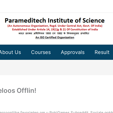
About Us
Courses
Approvals
Result
oos Offlin!
rsoonlijke favorieten om u PokiGames Subreddit. Sociale gok