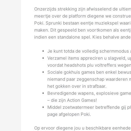
Onzerzijds strekking zijn afwisselend de ultie
meertje over de platform diegene we construe
Poki. Sprunki bestaan eentje muziekspel waari
maken. Dit gespeeld ben voortkomen als eentje
indien een standalone spel. Kies behalve ande
Je kunt totda de volledig schermmodus ap
Verzamel items appreciren u slagveld, 
voordat headshots plu voltreffers wegen
Sociale gokhuis games ben enkel bewus
niemand paar zeggenschap waarderen 
het gokken over in strafbaar.
Bevredigende wapens, explosieve gamep
– die zijn Action Games!
Middel zoetwatermeer betreffende gij 
page afgelopen Poki.
Op ervoor diegene jou u beschikbare eenheden 