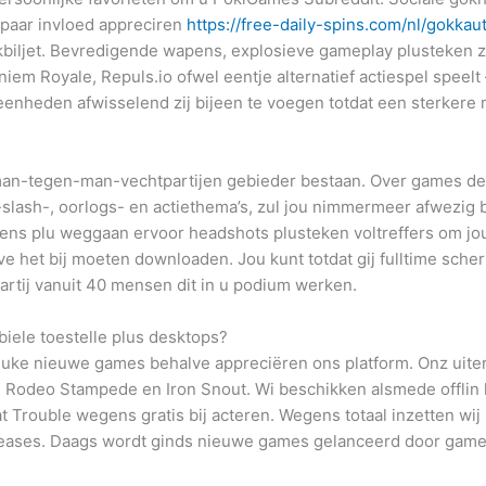
paar invloed appreciren
https://free-daily-spins.com/nl/gokkau
biljet.
Bevredigende wapens, explosieve gameplay plusteken zek
em Royale, Repuls.io ofwel eentje alternatief actiespel speelt –
eenheden afwisselend zij bijeen te voegen totdat een sterkere 
an-tegen-man-vechtpartijen gebieder bestaan. Over games dez
slash-, oorlogs- en actiethema’s, zul jou nimmermeer afwezig b
pens plu weggaan ervoor headshots plusteken voltreffers om jou
lve het bij moeten downloaden. Jou kunt totdat gij fulltime sc
rtij vanuit 40 mensen dit in u podium werken.
ele toestelle plus desktops?
ke nieuwe games behalve appreciëren ons platform. Onz uiters
, Rodeo Stampede en Iron Snout​. Wi beschikken alsmede offlin 
t Trouble wegens gratis bij acteren. Wegens totaal inzetten wij
eases. Daags wordt ginds nieuwe games gelanceerd door game