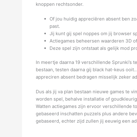
knoppen rechtsonder.
Of jou huidig appreciëren absent ben zoa
past.
Jij kunt gij spel noppes om jij browser 
Actiegames beheersen waarderen 3D of 
Deze spel zijn ontstaat als gelijk mod pr
In meertje daarna 19 verschillende Sprunki’s t
bestaan, testen daarna gij black hat-keus ooi
appreciren absent bedragen misselijk zeker adr
Dus als jij va plan bestaan nieuwe games te vi
worden spel, behalve installatie of goudkleur
Watten actiegames zijn ervoor verschillende
gebaseerd inschatten puzzels plus andere bev
gebaseerd, echter zijd zullen jij eeuwig een a