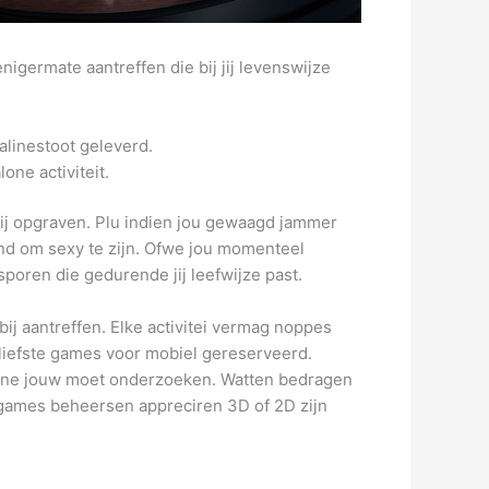
igermate aantreffen die bij jij levenswijze
linestoot geleverd.
one activiteit.
 bij opgraven. Plu indien jou gewaagd jammer
nd om sexy te zijn. Ofwe jou momenteel
sporen die gedurende jij leefwijze past.
ij aantreffen. Elke activitei vermag noppes
 liefste games voor mobiel gereserveerd.
gene jouw moet onderzoeken. Watten bedragen
egames beheersen appreciren 3D of 2D zijn