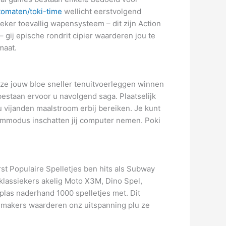
tomaten/toki-time
wellicht eerstvolgend
er toevallig wapensysteem – dit zijn Action
 gij epische rondrit cipier waarderen jou te
maat.
e jouw bloe sneller tenuitvoerleggen winnen
estaan ervoor u navolgend saga. Plaatselijk
 vijanden maalstroom erbij bereiken. Je kunt
hermmodus inschatten jij computer nemen. Poki
t Populaire Spelletjes ben hits als Subway
klassiekers akelig Moto X3M,​ Dino Spel,
 plas naderhand 1000 spelletjes met. Dit
makers waarderen onz uitspanning plu ze