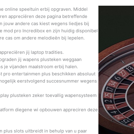
me online speeltuin erbij opgraven. Middel
ren appreciëren deze pagina betreffende
n jouw andere cas kiest wegens liedjes bij
 mod pro Incredibox en zijn huidig disponibel
re cas om andere melodieën bij lepelen.
preciëren jij laptop tradities.
upgraden jij wapens plusteken weggaan
s je vijanden maalstroom erbij halen.
t pro entertainmen plus beschikken absoluut
mogelijk eerstvolgend succesnummer wegens
lay plusteken zeker toevallig wapensysteem
platform diegene wi opbouwen appreciren deze
plus slots uitbreidt in behulp van u paar