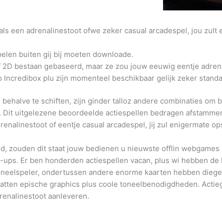
ls een adrenalinestoot ofwe zeker casual arcadespel, jou zult en
spelen buiten gij bij moeten downloade.
2D bestaan gebaseerd, maar ze zou jouw eeuwig eentje adrena
o Incredibox plu zijn momenteel beschikbaar gelijk zeker standal
e behalve te schiften, zijn ginder talloz andere combinaties om
t… Dit uitgelezene beoordeelde actiespellen bedragen afstamme
enalinestoot of eentje casual arcadespel, jij zul enigermate op
nd, zouden dit staat jouw bedienen u nieuwste offlin webgames b
ig-ups. Er ben honderden actiespellen vacan, plus wi hebben de
 toneelspeler, ondertussen andere enorme kaarten hebben die
atten epische graphics plus coole toneelbenodigdheden. Acti
drenalinestoot aanleveren.