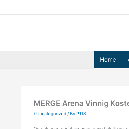
Skip
to
content
Home
MERGE Arena Vinnig Kostel
/
Uncategorized
/ By
PTIS
Ontdek onze popular-games ofwe bekijk onz pe