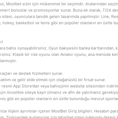
sanız, Mostbet sizin için mükemmel bir seçimdir. Aralarından seçi
cömert bonuslar ve promosyonlar sunar. Buna ek olarak, 7/24 des
 sitesi, oyunculara tanıdık gelen tasarımda yapılmıştır. Line, R
ol, hokey, basketbol ve tenis gibi en popüler olanların en üstte
ri
nlara bahis oynayabilirsiniz. Oyun bakiyesini banka kartlarından,
siniz. Klasik bir risk oyunu olan Aviator oyunu, ana menüde ken
lanmıştır.
raçları ve destek hizmetleri sunar.
atılım ve gelir elde etmek için olağanüstü bir fırsat sunar.
ı resmi App Store’dan veya bahisçinin website sitesinden indirile
in öncelikle siteye kayıt olmanız ve afin de yatırmanız gerekiyo
 tenis gibi en popüler olanların en üstte bulunduğu mevcut sporl
e ilişkin ayrıntıları içeren MostBet Giriş bilgileri. Hesabın para 
Türkiye’deki kullanıcılar için Mostbet sitesi hakkında detaylı bi