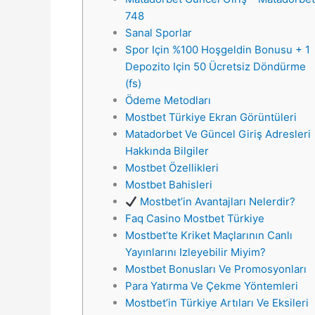
748
Sanal Sporlar
Spor Için %100 Hoşgeldin Bonusu + 1
Depozito Için 50 Ücretsiz Döndürme
(fs)
Ödeme Metodları
Mostbet Türkiye Ekran Görüntüleri
Matadorbet Ve Güncel Giriş Adresleri
Hakkında Bilgiler
Mostbet Özellikleri
Mostbet Bahisleri
Mostbet’in Avantajları Nelerdir?
Faq Casino Mostbet Türkiye
Mostbet’te Kriket Maçlarının Canlı
Yayınlarını Izleyebilir Miyim?
Mostbet Bonusları Ve Promosyonları
Para Yatırma Ve Çekme Yöntemleri
Mostbet’in Türkiye Artıları Ve Eksileri