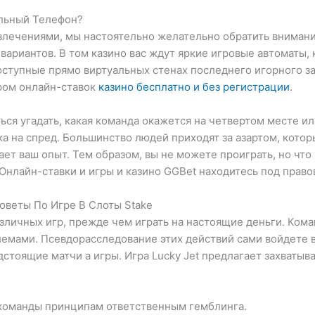
льный Телефон?
лечениями, мы настоятельно желательно обратить внимани
вариантов. В том казино вас ждут яркие игровые автоматы,
ступные прямо виртуальных стенах последнего игорного за
иром онлайн-ставок
казино бесплатно и без регистрации
.
ться угадать, какая команда окажется на четвертом месте 
вка на спред. Большинство людей приходят за азартом, кото
ает ваш опыт. Тем образом, вы не можете проиграть, но что
 Онлайн-ставки и игры и казино GGBet находитесь под прав
оветы По Игре В Слоты Stake
зличных игр, прежде чем играть на настоящие деньги. Кома
емами. Псевдорасследование этих действий сами войдете в
едстоящие матчи а игры. Игра Lucky Jet предлагает захват
команды принципам ответственным гемблинга.