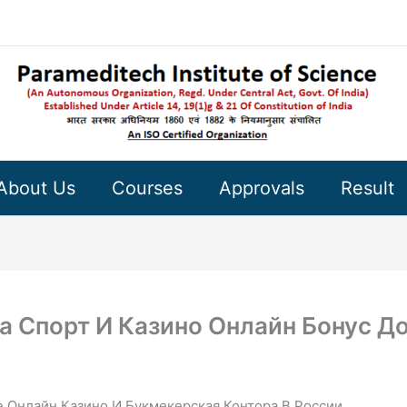
About Us
Courses
Approvals
Result
а Спорт И Казино Онлайн Бонус До
е Онлайн Казино И Букмекерская Контора В России