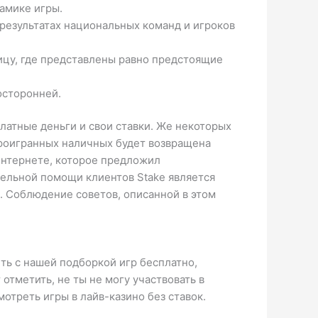
намике игры.
результатах национальных команд и игроков
ицу, где представлены равно предстоящие
осторонней.
латные деньги и свои ставки. Же некоторых
проигранных наличных будет возвращена
Интернете, которое предложил
ельной помощи клиентов Stake является
. Соблюдение советов, описанной в этом
ть с нашей подборкой игр бесплатно,
отметить, не ты не могу участвовать в
отреть игры в лайв-казино без ставок.