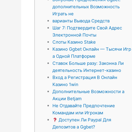
дополнительных Возможность
Играть не
варианты Вывода Средств
Шаг 7: Подтвердите Свой Адрес
Электронной Почты
Слоты Казино Stake
Казино Ggbet Онлайн — Тысячи Игр
а Одной Платформе
Ставок Больше разу: Законна Ли
деятельность Интернет-казино
Вход а Регистрация В Онлайн
Казино 1win
Дополнительные Возможности а
Акции Betjam
Не Отдавайте Предпочтение
Командам или Игрокам
Доступен Ли Paypal Для
Депозитов а Ggbet?