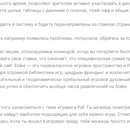
льного время, позволяют зрителям активно участвовать в ди
те целые таблицы с данными о сезонах, плей-офф и общая 
дете в систему и будете перенаправлены на главную стран
ь например появились проблемы, попросила, обратись за п
мо-акции, спонсируемые командой, когда вы потеряете бесп
вать свои ставки, что означает, что специфическая сумма 
й сайт Stake — это первоклассное игровое пространство и 
ря огромной библиотеки игр, щедрым френдинг и исключит
кательный и геодинамически прибыльный игровой духовный
на успех и обеспечить вообще часов развлечений на Stake.
того ознакомиться с теми играми в Paf. Ты можешь осмотре
м найдут наиболее подходящие дли себя казино игры. Стоит 
ако, если ты вошел в игровую среду, тебе можешь просто см