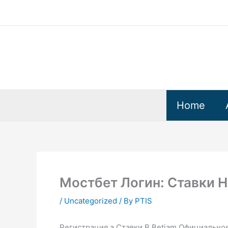
Skip
to
content
Home
Мостбет Логин: Ставки Н
/
Uncategorized
/ By
PTIS
Регистрация а Ставки В Betjam Официально