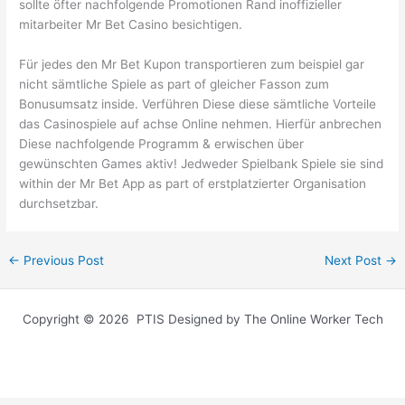
sollte öfter nachfolgende Promotionen Rand inoffizieller
mitarbeiter Mr Bet Casino besichtigen.
Für jedes den Mr Bet Kupon transportieren zum beispiel gar
nicht sämtliche Spiele as part of gleicher Fasson zum
Bonusumsatz inside. Verführen Diese diese sämtliche Vorteile
das Casinospiele auf achse Online nehmen. Hierfür anbrechen
Diese nachfolgende Programm & erwischen über
gewünschten Games aktiv! Jedweder Spielbank Spiele sie sind
within der Mr Bet App as part of erstplatzierter Organisation
durchsetzbar.
←
Previous Post
Next Post
→
Copyright © 2026 PTIS Designed by The Online Worker Tech