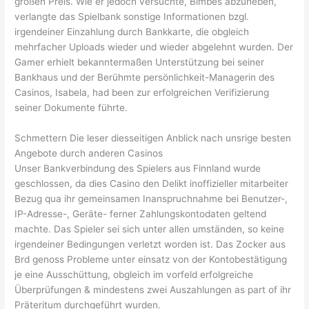
großen Preis. Wie er jedoch versuchte, Bimbes abzuheben,
verlangte das Spielbank sonstige Informationen bzgl.
irgendeiner Einzahlung durch Bankkarte, die obgleich
mehrfacher Uploads wieder und wieder abgelehnt wurden. Der
Gamer erhielt bekanntermaßen Unterstützung bei seiner
Bankhaus und der Berühmte persönlichkeit-Managerin des
Casinos, Isabela, had been zur erfolgreichen Verifizierung
seiner Dokumente führte.
Schmettern Die leser diesseitigen Anblick nach unsrige besten
Angebote durch anderen Casinos
Unser Bankverbindung des Spielers aus Finnland wurde
geschlossen, da dies Casino den Delikt inoffizieller mitarbeiter
Bezug qua ihr gemeinsamen Inanspruchnahme bei Benutzer-,
IP-Adresse-, Geräte- ferner Zahlungskontodaten geltend
machte. Das Spieler sei sich unter allen umständen, so keine
irgendeiner Bedingungen verletzt worden ist. Das Zocker aus
Brd genoss Probleme unter einsatz von der Kontobestätigung
je eine Ausschüttung, obgleich im vorfeld erfolgreiche
Überprüfungen & mindestens zwei Auszahlungen as part of ihr
Präteritum durchgeführt wurden.