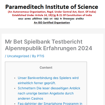
Skip
to
content
Mr Bet Spielbank Testbericht
Alpenrepublik Erfahrungen 2024
/
Uncategorized
/ By
PTIS
Content
Unser Bankverbindung des Spielers wird
einheitlich ferner geprüft.
Schmettern Die leser diesseitigen Anblick
nach unsrige besten Angebote durch
anderen Casinos
Faq dahinter der Smartphone Programm in