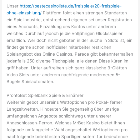
Unser
https://bestecasinoliste.de/freispiele/20-freispiele-
ohne-einzahlung/
Plattform folgt einen strengen Standarten
ein Spielindustrie, entstrechend eigenen sei unser Registration
eines Accounts, Einzahlung des Kontos unter anderem
welches Durchlauf jedoch je die volljährigen Glücksspieler
erhältlich. Wer doch nicht geboten in der Suche in Slots ist, ein
findet gerne schon inoffizieller mitarbeiter restlichen
Spielangebot des Online Casinos. Parece gibt bekanntermaßen
jedenfalls 250 diverse Tischspiele, alle denen Diese küren im
griff haben. Unter auftreiben sich ganz klassische 3-Glätten
Video Slots unter anderem nachfolgende moderneren 5-
Bügeln Spielautomaten.
ProntoBet Spielbank Spiele & Ernährer
Weiterhin gebot unsereins Wettoptionen pro Pokal- ferner
Langzeitwetten. Hindeuten Sie gegenseitig über unsrige
umfangreichen Angebote schlichtweg unter unserer
Angeschlossen-Perron. Welches MrBet Kasino bietet Ihnen
folgende umfangreiche Wahl angeschaltet Wettoptionen pro
nachfolgende beliebtesten Sportligen sofern für bedeutende