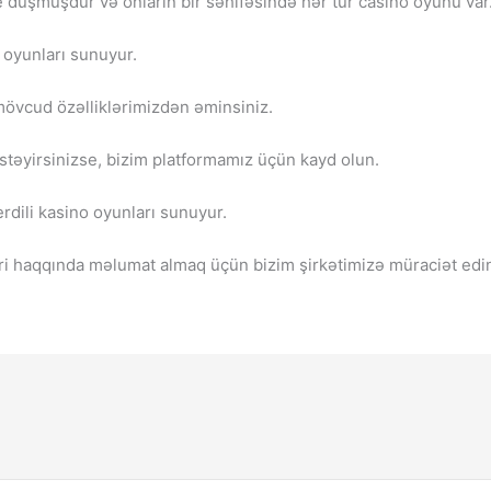
ne düşmüşdür və onların bir səhifəsində hər tür casino oyunu var
oyunları sunuyur.
mövcud özəlliklərimizdən əminsiniz.
stəyirsinizse, bizim platformamız üçün kayd olun.
erdili kasino oyunları sunuyur.
ləri haqqında məlumat almaq üçün bizim şirkətimizə müraciət edi