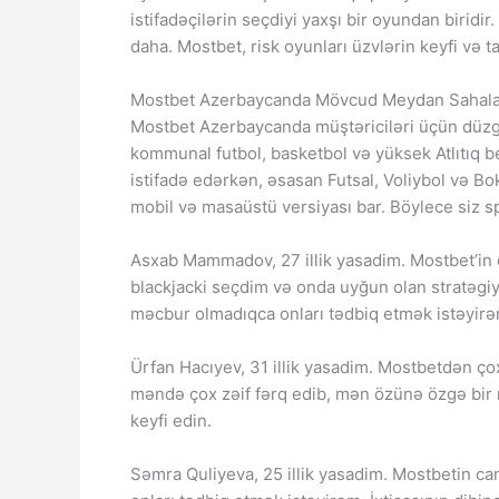
istifadəçilərin seçdiyi yaxşı bir oyundan birid
daha. Mostbet, risk oyunları üzvlərin keyfi və t
Mostbet Azerbaycanda Mövcud Meydan Sahaları
Mostbet Azerbaycanda müştəriciləri üçün düzgün
kommunal futbol, basketbol və yüksek Atlıtıq b
istifadə edərkən, əsasan Futsal, Voliybol və 
mobil və masaüstü versiyası bar. Böylece siz sp
Asxab Mammadov, 27 illik yasadim. Mostbet’in o
blackjacki seçdim və onda uyğun olan stratəgi
məcbur olmadıqca onları tədbiq etmək istəyirə
Ürfan Hacıyev, 31 illik yasadim. Mostbetdən ço
məndə çox zəif fərq edib, mən özünə özgə bir m
keyfi edin.
Səmra Quliyeva, 25 illik yasadim. Mostbetin ca