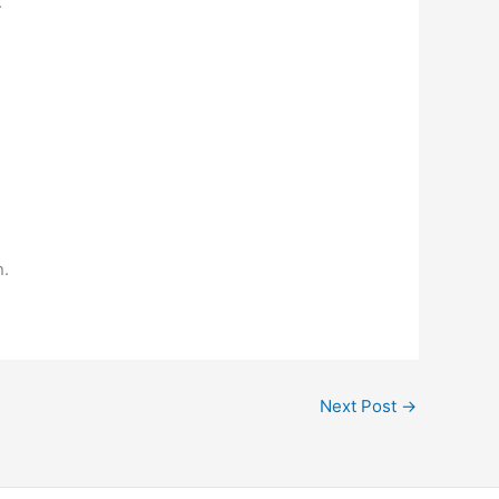
.
n.
Next Post
→