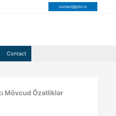
contact@ptis.in
Contact
ı Mövcud Özəlliklər