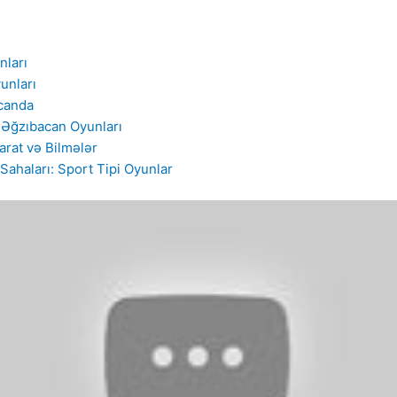
nları
unları
canda
Əğzıbacan Oyunları
arat və Bilmələr
haları: Sport Tipi Oyunlar