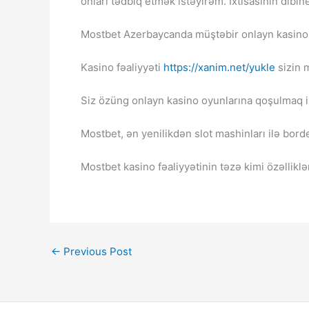
onları tədbiq etmək istəyirəm. İxtisasının dibi
Mostbet Azerbaycanda müştəbir onlayn kasino 
Kasino fəaliyyəti
https://xanim.net/yukle
sizin 
Siz özüng onlayn kasino oyunlarına qoşulmaq i
Mostbet, ən yenilikdən slot mashinları ilə bord
Mostbet kasino fəaliyyətinin təzə kimi özəllik
←
Previous Post