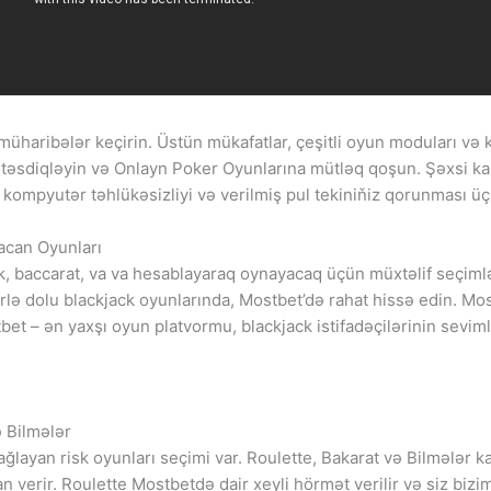
aribələr keçirin. Üstün mükafatlar, çeşitli oyun moduları və ko
 təsdiqləyin və Onlayn Poker Oyunlarına mütləq qoşun. Şəxsi k
kompyutər təhlükəsizliyi və verilmiş pul tekiniňiz qorunması üçü
can Oyunları
k, baccarat, va va hesablayaraq oynayacaq üçün müxtəlif seçiml
ərlə dolu blackjack oyunlarında, Mostbet’də rahat hissə edin. 
t – ən yaxşı oyun platvormu, blackjack istifadəçilərinin sevim
ə Bilmələr
ğlayan risk oyunları seçimi var. Roulette, Bakarat və Bilmələr 
n verir. Roulette Mostbetdə dair xeyli hörmət verilir və siz bizim