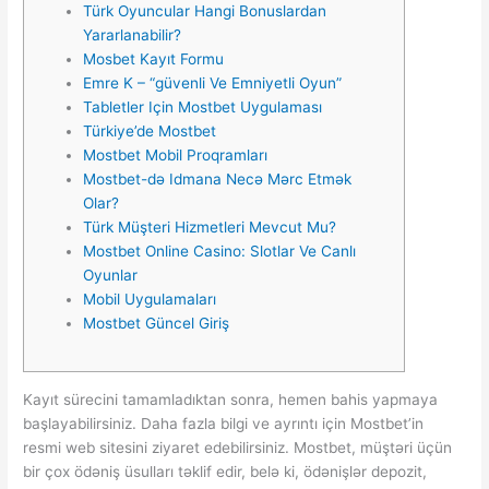
Türk Oyuncular Hangi Bonuslardan
Yararlanabilir?
Mosbet Kayıt Formu
Emre K – “güvenli Ve Emniyetli Oyun”
Tabletler Için Mostbet Uygulaması
Türkiye’de Mostbet
Mostbet Mobil Proqramları
Mostbet-də Idmana Necə Mərc Etmək
Olar?
Türk Müşteri Hizmetleri Mevcut Mu?
Mostbet Online Casino: Slotlar Ve Canlı
Oyunlar
Mobil Uygulamaları
Mostbet Güncel Giriş
Kayıt sürecini tamamladıktan sonra, hemen bahis yapmaya
başlayabilirsiniz. Daha fazla bilgi ve ayrıntı için Mostbet’in
resmi web sitesini ziyaret edebilirsiniz. Mostbet, müştəri üçün
bir çox ödəniş üsulları təklif edir, belə ki, ödənişlər depozit,