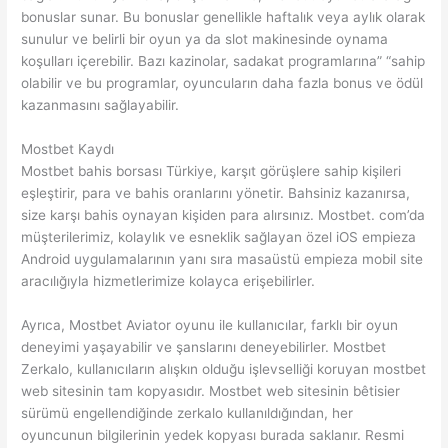
bonuslar sunar. Bu bonuslar genellikle haftalık veya aylık olarak
sunulur ve belirli bir oyun ya da slot makinesinde oynama
koşulları içerebilir. Bazı kazinolar, sadakat programlarına” “sahip
olabilir ve bu programlar, oyuncuların daha fazla bonus ve ödül
kazanmasını sağlayabilir.
Mostbet Kaydı
Mostbet bahis borsası Türkiye, karşıt görüşlere sahip kişileri
eşleştirir, para ve bahis oranlarını yönetir. Bahsiniz kazanırsa,
size karşı bahis oynayan kişiden para alırsınız. Mostbet. com’da
müşterilerimiz, kolaylık ve esneklik sağlayan özel iOS empieza
Android uygulamalarının yanı sıra masaüstü empieza mobil site
aracılığıyla hizmetlerimize kolayca erişebilirler.
Ayrıca, Mostbet Aviator oyunu ile kullanıcılar, farklı bir oyun
deneyimi yaşayabilir ve şanslarını deneyebilirler. Mostbet
Zerkalo, kullanıcıların alışkın olduğu işlevselliği koruyan mostbet
web sitesinin tam kopyasıdır. Mostbet web sitesinin bêtisier
sürümü engellendiğinde zerkalo kullanıldığından, her
oyuncunun bilgilerinin yedek kopyası burada saklanır. Resmi