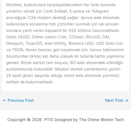
Mostbet, kullanıcılara karşılaşabilecekleri her türlü sorunda
yardımcı olmak için Canlı Sohbet, E-posta ve Telegram
aracılığıyla 7/24 müşteri desteği sağlar. Ayrıca web sitesinde,
kullanıcılara sorularına hızlı çözümler sunmak için sık sorulan
sorulara yanıt veren kapsamlı bir SSS bölümü bulunmaktadır.
Dash, HUSD, Online casino Coin, ZChash, WUJUD, DAI,
Dexsport, TrueUSD, Axie Infinity, Binance USD, USD Gold coin
ve TRON. Alınan bonusu geri kazanmak için, bonus ödemesinin
boyutundan birkaç kat daha yüksek bir tutarda bahis yapmanız
gerekir. Böyle bahsin tam boyutu, BO web sitesindeki etkinliğin
açıklamasında bulunabilir. Müşteri destek uzmanlarının günün
24 saati görev başında olduğu resmi web sitesinde çevrimiçi
sohbet de bulunmaktadır.
←
Previous Post
Next Post
→
Copyright © 2026 PTIS Designed by The Online Worker Tech