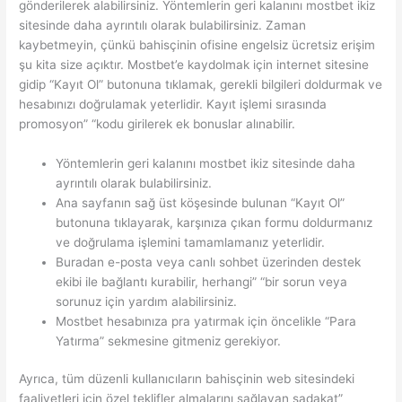
gönderilerek alabilirsiniz. Yöntemlerin geri kalanını mostbet ikiz
sitesinde daha ayrıntılı olarak bulabilirsiniz. Zaman
kaybetmeyin, çünkü bahisçinin ofisine engelsiz ücretsiz erişim
şu kita size açıktır. Mostbet’e kaydolmak için internet sitesine
gidip “Kayıt Ol” butonuna tıklamak, gerekli bilgileri doldurmak ve
hesabınızı doğrulamak yeterlidir. Kayıt işlemi sırasında
promosyon” “kodu girilerek ek bonuslar alınabilir.
Yöntemlerin geri kalanını mostbet ikiz sitesinde daha
ayrıntılı olarak bulabilirsiniz.
Ana sayfanın sağ üst köşesinde bulunan “Kayıt Ol”
butonuna tıklayarak, karşınıza çıkan formu doldurmanız
ve doğrulama işlemini tamamlamanız yeterlidir.
Buradan e-posta veya canlı sohbet üzerinden destek
ekibi ile bağlantı kurabilir, herhangi” “bir sorun veya
sorunuz için yardım alabilirsiniz.
Mostbet hesabınıza pra yatırmak için öncelikle “Para
Yatırma” sekmesine gitmeniz gerekiyor.
Ayrıca, tüm düzenli kullanıcıların bahisçinin web sitesindeki
faaliyetleri için özel teklifler almalarını sağlayan sadakat”