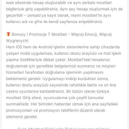
web sitesinde hesap oluşturabilir ve aynı zerkalo mostbet
bilgileriyle giriş yapabilirsiniz. Aynı şey hesap oluşturmak için de
geçerlidir – zerkalo’ya kayıt olarak, resmi mostbet’te aynı
kullanıcı adı ve şifre ile kendi sayfanıza erişebilirsiniz.
Bonusy I Promocje T Mostbet – Więcej Emocji, Więcej
Wygranych!
Hem iOS hem de Android işletim sistemlerine sahip cihazlarda
çalışan mobil uygulaması, kullanıcı dostu arayüzü ve hızlı işlem
yapma özellikleriyle dikkat çeker. Mostbet’teki hesabınızı
doğrulamak için genellikle belgelerinizi sunmanız ve müşteri
hizmetleri tarafından doğrulama işleminin yapılmasını
beklemeniz gerekir. Uygulamayı indirip kurduktan sonra,
kullanıcı dostu arayüzü sayesinde rahatlıkla bahis ve on line
casino oyunlarına katılabilirsiniz. Bir bütün olarak türkiye
mostbet Giriş sitesi, oyuncularına çok çeşitli bonuslar
sunmaktadır. Her birinden haberdar olmak için ana sayfadaki
promosyonları ve promosyon tekliflerini düzenli olarak
izlemeniz gerekir.