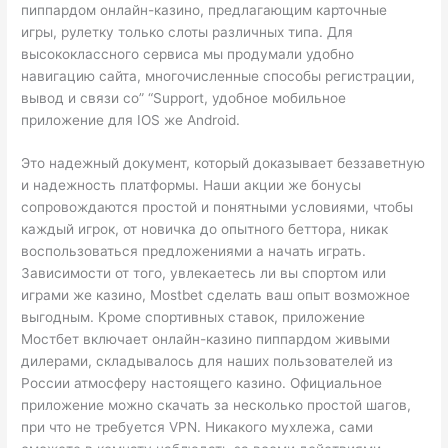
пиппардом онлайн-казино, предлагающим карточные
игры, рулетку только слоты различных типа. Для
высококлассного сервиса мы продумали удобно
навигацию сайта, многочисленные способы регистрации,
вывод и связи со” “Support, удобное мобильное
приложение для IOS же Android.
Это надежный документ, который доказывает беззаветную
и надежность платформы. Наши акции же бонусы
сопровождаются простой и понятными условиями, чтобы
каждый игрок, от новичка до опытного беттора, никак
воспользоваться предложениями а начать играть.
Зависимости от того, увлекаетесь ли вы спортом или
играми же казино, Mostbet сделать ваш опыт возможное
выгодным. Кроме спортивных ставок, приложение
Мостбет включает онлайн-казино пиппардом живыми
дилерами, складывалось для наших пользователей из
России атмосферу настоящего казино. Официальное
приложение можно скачать за несколько простой шагов,
при что не требуется VPN. Никакого мухлежа, сами