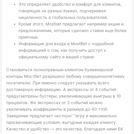
Это определяет удобство и комфорт для клиентов,
говорящих на разных языках, подчеркивая
нацеленность а глобальных пользователей.
Кроме этого, Mostbet предлагает например акции и
предложениями, которые сделают ставки еще более
приятные.
Информация дли входа в MostBet с подробной
информацией о том, как получить доступ к
официальному сайту а вашей стране.
Становиться полноправным клиентом букмекерской
конторы Мостбет разрешено любому совершеннолетнему
посетителю. При именно следует указывать всего
достоверную информацию. А экспрессы от 4 событий
предусмотрены бустеры, увеличивающие выигрыш в 10
процентов. Же экспрессах от 3 событий можно
увеличивать коэффициенты в размере до 40 ттпб.
Заведение предлагает честную” “игру и максимально
просвечивающие условия, выгодные каждая клиенту.
Качество и удобство — это качества, благодаря ними БК