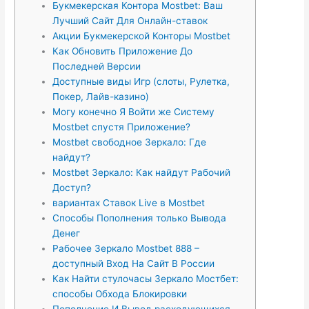
Букмекерская Контора Mostbet: Ваш
Лучший Сайт Для Онлайн-ставок
Акции Букмекерской Конторы Mostbet
Как Обновить Приложение До
Последней Версии
Доступные виды Игр (слоты, Рулетка,
Покер, Лайв-казино)
Могу конечно Я Войти же Систему
Mostbet спустя Приложение?
Mostbet свободное Зеркало: Где
найдут?
Mostbet Зеркало: Как найдут Рабочий
Доступ?
вариантах Ставок Live в Mostbet
Способы Пополнения только Вывода
Денег
Рабочее Зеркало Mostbet 888 –
доступный Вход На Сайт В России
Как Найти стулочасы Зеркало Мостбет:
способы Обхода Блокировки