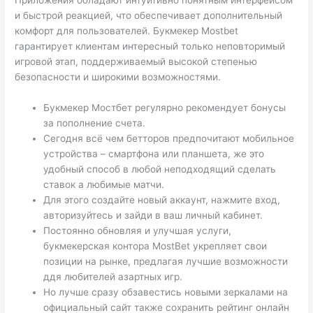
Приложения обладают интуитивно понятным интерфейсом
и быстрой реакцией, что обеспечивает дополнительный
комфорт для пользователей. Букмекер Mostbet
гарантирует клиентам интересный только неповторимый
игровой этап, поддерживаемый высокой степенью
безопасности и широкими возможностями.
Букмекер Мостбет регулярно рекомендует бонусы
за пополнение счета.
Сегодня всё чем бетторов предпочитают мобильное
устройства – смартфона или планшета, же это
удобный способ в любой неподходящий сделать
ставок а любимые матчи.
Для этого создайте новый аккаунт, нажмите вход,
авторизуйтесь и зайди в ваш личный кабинет.
Постоянно обновляя и улучшая услуги,
букмекерская контора MostBet укрепляет свои
позиции на рынке, предлагая лучшие возможности
ддя любителей азартных игр.
Но лучше сразу обзавестись новыми зеркалами на
официальный сайт также сохранить рейтинг онлайн