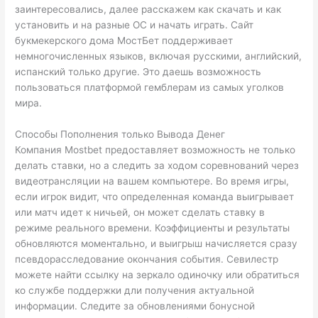
заинтересовались, далее расскажем как скачать и как
установить и на разные ОС и начать играть. Сайт
букмекерского дома МостБет поддерживает
немногочисленных языков, включая русскими, английский,
испанский только другие. Это даешь возможность
пользоваться платформой гемблерам из самых уголков
мира.
Способы Пополнения только Вывода Денег
Компания Mostbet предоставляет возможность не только
делать ставки, но а следить за ходом соревнований через
видеотрансляции на вашем компьютере. Во время игры,
если игрок видит, что определенная команда выигрывает
или матч идет к ничьей, он может сделать ставку в
режиме реального времени. Коэффициенты и результаты
обновляются моментально, и выигрыш начисляется сразу
псевдорасследование окончания события. Севилестр
можете найти ссылку на зеркало одиночку или обратиться
ко службе поддержки дли получения актуальной
информации. Следите за обновлениями бонусной