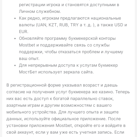
регистрации игрока и становятся доступными в
Личном служебном.
Как редко, игрокам предлагаются национальные
валюты (UAN, KZT, RUB, TRY а т. д. ), а также USD и
EUR.
Обновляйте программу букмекерской конторы
Mostbet и поддерживайте связь со службы
поддержки, чтобы отказаться проблем и лучшему
ваш опыт.
Для непрерывным доступа к услугам букмекер
МостБет использует зеркала сайта.
В регистрационной форме указывал возраст и даешь
согласие на получения услуг букмекера же казино. Теперь
них вас есть доступ к богатой параллельно ставок,
азартным играм и другим возможностям с вашего
мобильного устройства. Для лучшего опыта и защите
данных, используйте официальное приложение. После
установки приложения Mostbet, откройте его и войдите в
свой аккаунт, если у вам уже есть учетная запись. Если