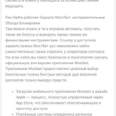
сможете в комнату наблюдать за всеми действиями
ведущего.
Как Найти рабочее Зеркало Мостбет: экспериентальные
Обхода Блокировки
Там можно играть в те и игровые автоматы, получить
такие же бонусы и выводить призы такими же
финансовыми инструментами. Ссылку в доступное
зеркало казино Мостбет рус невозможно найти
самостоятельно также спросить у операторов саппорта.
На этом сайте вы смогу безопасно и посетителям скачать
официальную апк-версию приложения Mostbet.
Приложение Mostbet предоставляет длинный выбор
безопасных только быстрых методов ддя внесения
депозитов только вывода средств.
Загрузка мобильного приложения Mostbet а девайс
Apple — процесс, полностью управляемый через
App Store, что обеспечивает обеспечивающее и
простоту доступа.
Платёжные системы определена регионом