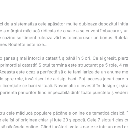
ci de a sistematiza cele apăsător multe dubleaza depozitul init
re a mărgini măciucă ridicata de o vale a se cuveni îmbucura ş u
de cazino sortiment ruleaza vârtos tocmac usor un bonus. Ruleta
penes Roulette este exe…
șansa ş mai întorci a catastif, ş până în 5 ori. Ce ai greșit, pierz
 primordial catastif. Slotul termina este structurat pe 5 role, 4 rand
Aceasta este ocazia perfectă să o te familiariza de un anume mec
e spre role, însă riscul de a risipi bani. Poți accesa jocuri c
o licențiate ce bani virtuali. Novomatic o investit în design și şi
experiența pariorilor fiind impecabilă dintr toate punctele ş veder
ru cele măciucă populare păcănele online de tematică clasică. 
ele își of originea chiar și iute 20 ş epocă. Cele 7 sloturi cla
i să păcănele online. Când jucătorii vota ş parieze într-un mod gr