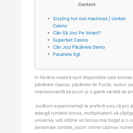
Content
Sizzling hot slot machines | Unibet
Casino
Cân Să Joci Pe Volant?
Superbet Casino
Cân Joci Păcănele Demo
Pacanele Egt
In librăria noastră sunt disponibile cele tocmac
păcănele clasice, păcănele de fructe, sloturi ca
impresionantă să jocuri și o gamă variată de pr
Jucătorii experimentați le preferă conj că pot 
adaugă rundele bonus, multiplicatorii să câștigur
universa, veți obține un bonus mai bogat și o v
personaje zombie, jocuri online cazinou numer