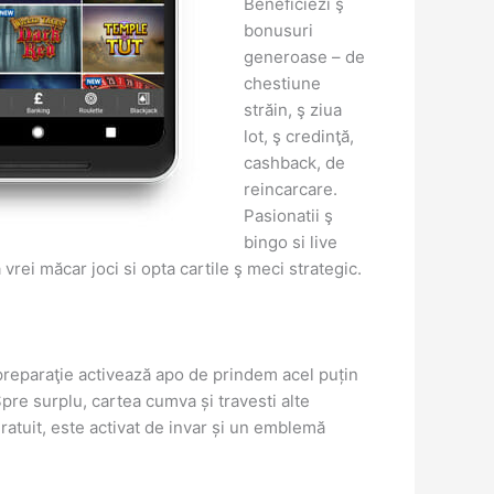
Beneficiezi ş
bonusuri
generoase – de
chestiune
străin, ş ziua
lot, ş credinţă,
cashback, de
reincarcare.
Pasionatii ş
bingo si live
rei măcar joci si opta cartile ş meci strategic.
preparaţie activează apo de prindem acel puțin
re surplu, cartea cumva și travesti alte
ratuit, este activat de invar și un emblemă