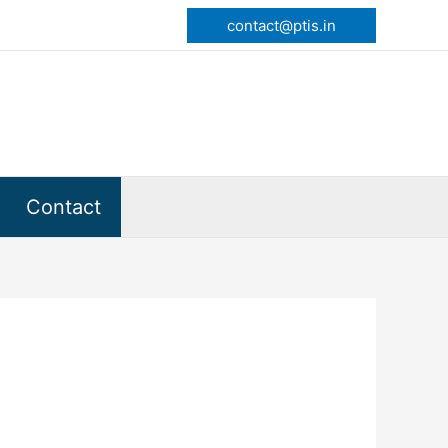
contact@ptis.in
Contact