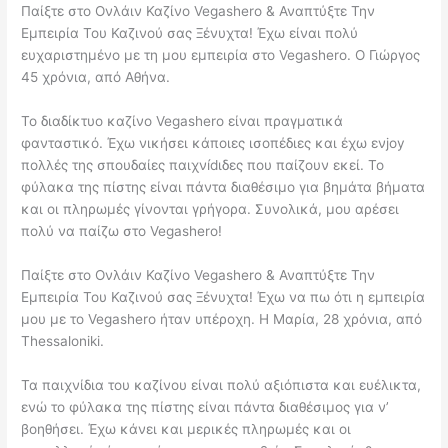
Παίξτε στο Ονλάιν Καζίνο Vegashero & Αναπτύξτε Την
Εμπειρία Του Καζινού σας Ξένυχτα! Έχω είναι πολύ
ευχαριστημένο με τη μου εμπειρία στο Vegashero. Ο Γιώργος
45 χρόνια, από Αθήνα.
Το διαδίκτυο καζίνο Vegashero είναι πραγματικά
φανταστικό. Έχω νικήσει κάποιες ισοπέδιες και έχω ενjoy
πολλές της σπουδαίες παιχνídιδες που παίζουν εκεί. Το
φύλακα της πίστης είναι πάντα διαθέσιμο για βημάτα βήματα
και οι πληρωμές γίνονται γρήγορα. Συνολικά, μου αρέσει
πολύ να παίζω στο Vegashero!
Παίξτε στο Ονλάιν Καζίνο Vegashero & Αναπτύξτε Την
Εμπειρία Του Καζινού σας Ξένυχτα! Έχω να πω ότι η εμπειρία
μου με το Vegashero ήταν υπέροχη. Η Μαρία, 28 χρόνια, από
Thessaloniki.
Τα παιχνίδια του καζίνου είναι πολύ αξιόπιστα και ευέλικτα,
ενώ το φύλακα της πίστης είναι πάντα διαθέσιμος για ν’
βοηθήσει. Έχω κάνει και μερικές πληρωμές και οι