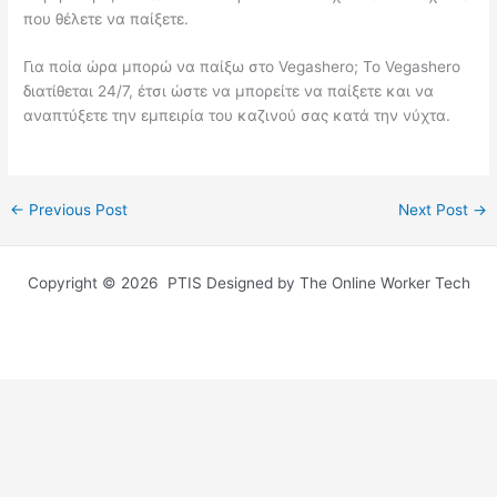
που θέλετε να παίξετε.
Για ποία ώρα μπορώ να παίξω στο Vegashero; Το Vegashero
διατίθεται 24/7, έτσι ώστε να μπορείτε να παίξετε και να
αναπτύξετε την εμπειρία του καζινού σας κατά την νύχτα.
←
Previous Post
Next Post
→
Copyright © 2026 PTIS Designed by The Online Worker Tech