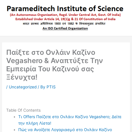
Skip
to
content
Παίξτε στο Ονλάιν Καζίνο
Vegashero & Αναπτύξτε Την
Εμπειρία Του Καζινού σας
Ξένυχτα!
/
Uncategorized
/ By
PTIS
Table Of Contents
Τι Offers Παίζετε στο Ονλάιν Καζίνο Vegashero; Δείτε
την πλήρη Λίστα!
Πώς να Ανοίξετε Λογαριασμό στο Ονλάιν Καζίνο