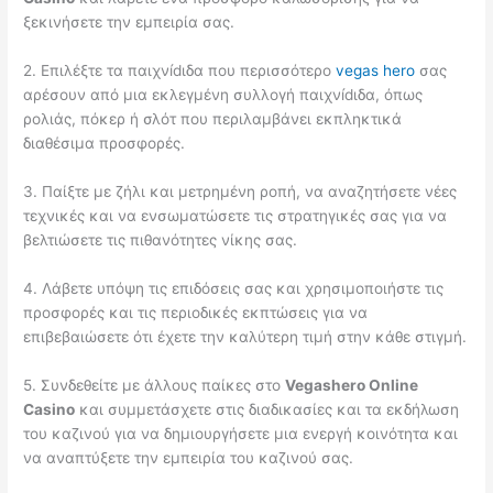
ξεκινήσετε την εμπειρία σας.
2. Επιλέξτε τα παιχνídιδα που περισσότερο
vegas hero
σας
αρέσουν από μια εκλεγμένη συλλογή παιχνídιδα, όπως
ρολιάς, πόκερ ή σλότ που περιλαμβάνει εκπληκτικά
διαθέσιμα προσφορές.
3. Παίξτε με ζήλι και μετρημένη ροπή, να αναζητήσετε νέες
τεχνικές και να ενσωματώσετε τις στρατηγικές σας για να
βελτιώσετε τις πιθανότητες νίκης σας.
4. Λάβετε υπόψη τις επιδόσεις σας και χρησιμοποιήστε τις
προσφορές και τις περιοδικές εκπτώσεις για να
επιβεβαιώσετε ότι έχετε την καλύτερη τιμή στην κάθε στιγμή.
5. Συνδεθείτε με άλλους παίκες στο
Vegashero Online
Casino
και συμμετάσχετε στις διαδικασίες και τα εκδήλωση
του καζινού για να δημιουργήσετε μια ενεργή κοινότητα και
να αναπτύξετε την εμπειρία του καζινού σας.