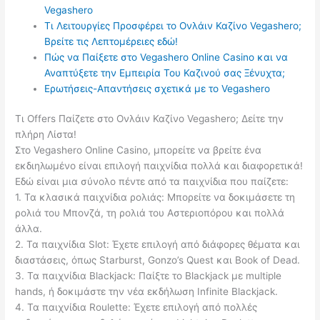
Vegashero
Τι Λειτουργίες Προσφέρει το Ονλάιν Καζίνο Vegashero;
Βρείτε τις Λεπτομέρειες εδώ!
Πώς να Παίξετε στο Vegashero Online Casino και να
Αναπτύξετε την Εμπειρία Του Καζινού σας Ξένυχτα;
Ερωτήσεις-Απαντήσεις σχετικά με το Vegashero
Τι Offers Παίζετε στο Ονλάιν Καζίνο Vegashero; Δείτε την
πλήρη Λίστα!
Στο Vegashero Online Casino, μπορείτε να βρείτε ένα
εκδιηλωμένο είναι επιλογή παιχνίδια πολλά και διαφορετικά!
Εδώ είναι μια σύνολο πέντε από τα παιχνίδια που παίζετε:
1. Τα κλασικά παιχνίδια ρολιάς: Μπορείτε να δοκιμάσετε τη
ρολιά του Μπονζά, τη ρολιά του Αστεριοπόρου και πολλά
άλλα.
2. Τα παιχνίδια Slot: Έχετε επιλογή από διάφορες θέματα και
διαστάσεις, όπως Starburst, Gonzo’s Quest και Book of Dead.
3. Τα παιχνίδια Blackjack: Παίξτε το Blackjack με multiple
hands, ή δοκιμάστε την νέα εκδήλωση Infinite Blackjack.
4. Τα παιχνίδια Roulette: Έχετε επιλογή από πολλές