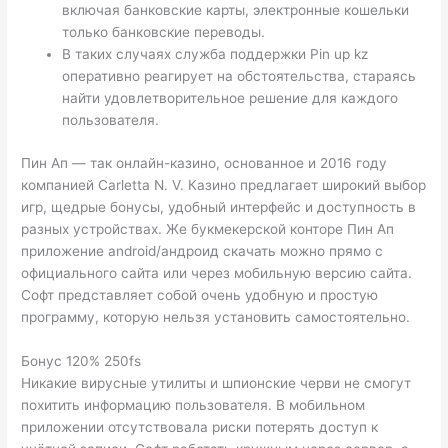
включая банковские карты, электронные кошельки
только банковские переводы.
В таких случаях служба поддержки Pin up kz
оперативно реагирует на обстоятельства, стараясь
найти удовлетворительное решение для каждого
пользователя.
Пин Ап — так онлайн-казино, основанное и 2016 году
компанией Сarletta N. V. Казино предлагает широкий выбор
игр, щедрые бонусы, удобный интерфейс и доступность в
разных устройствах. Же букмекерской конторе Пин Ап
приложение android/андроид скачать можно прямо с
официального сайта или через мобильную версию сайта.
Софт представляет собой очень удобную и простую
программу, которую нельзя установить самостоятельно.
Бонус 120% 250fs
Никакие вирусные утилиты и шпионские черви не смогут
похитить информацию пользователя. В мобильном
приложении отсутствовала риски потерять доступ к