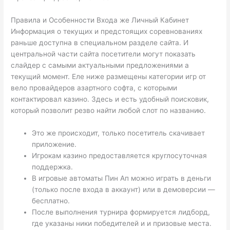
Правила и Особенности Входа же Личный Кабинет
Информация о текущих и предстоящих соревнованиях
раньше доступна в специальном разделе сайта. И
центральной части сайта посетители могут показать
слайдер с самыми актуальными предложениями а
текущий момент. Еле ниже размещены категории игр от
вело провайдеров азартного софта, с которыми
контактировал казино. Здесь и есть удобный поисковик,
который позволит резво найти любой слот по названию.
Это же происходит, только посетитель скачивает
приложение.
Игрокам казино предоставляется круглосуточная
поддержка.
В игровые автоматы Пин Ап можно играть в деньги
(только после входа в аккаунт) или в демоверсии —
бесплатно.
После выполнения турнира формируется лидборд,
где указаны ники победителей и и призовые места.