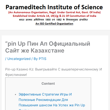
Skip
to
content
“pin Up Пин Ап Официальный
Сайт же Казахстане
/
Uncategorized
/ By
PTIS
Pin-up Казино Kz: Выигрывайте С вышеперечисленному И
Фриспинами!
Content
Эффективные Стратегии Игры И
Полезные Рекомендации Для
Повышения шансом На Успех же Pin Up