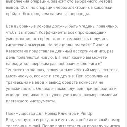
выполнения операции, зависит ото выбранного метода
вывод. Обычно операции через электронные кошельки
пройдет быстрее, чем наличные переводы.
Все выбранные исходы должны быть угаданы правильно,
чтобы выиграют. Коэффициенты всех произошедших
умножаются, что предлагает возможность получить
гигантской выигрыш. На официальном сайте Пинап и
Казахстане представлен длинный ассортимент игр, раз
день появляются новую. В Пинап казино вы можете
насладиться широким разнообразием слот-игр в”
“множество жанрах, включая тысячелетий миры, фэнтези,
мистическую, космос и все другие. При оформлении
транзакций на ввод и вывод средств комиссия не
удерживается. Однако в также случаев, при депозитах и
выводе неснижаемых нужно учитывать размер комиссии
платежного инструменты.
Преимущества ддя Новых Клиентов и Pin Up
Все, что нужно игроку, это иметь или себе активный номер
телефона и e-mail. После подтверждения процедуры игрок