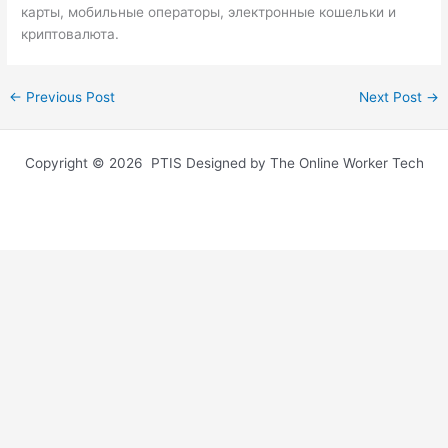
карты, мобильные операторы, электронные кошельки и
криптовалюта.
←
Previous Post
Next Post
→
Copyright © 2026 PTIS Designed by The Online Worker Tech