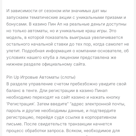
И зависимости от сезоном или значимых дат мы
запускаем тематические акции с уникальными призами и
бонусами. В казино Пин Ап на реальные деньги доступны
но только автоматы, но и уникальные краш игры. Это
модель, в которой показатель выигрыша увеличивается
остального начальной ставки до тех пор, когда самолет не
улетит. Подробная информация о компании-основателе, об
условиях нашего клуба а лицензии представлена же
нижнем разделе официальному сайта.
Pin Up Игровые Автоматы (слоты)
В разделе управление счетом пребезбожно увидите свой
баланс в тенге. Дли регистрации в казино Пинап
необходимо переходят на сайт казино и нажать кнопку
‘Регистрация’. Затем введите” “адрес электронной почты,
пароль и другие необходимы данные, и подтвердите
регистрацию, перейдя судя ссылке в корпоративном
письме. После свидетельств транзакции начнется
процесс обработки запроса. Всяком, необходимое для