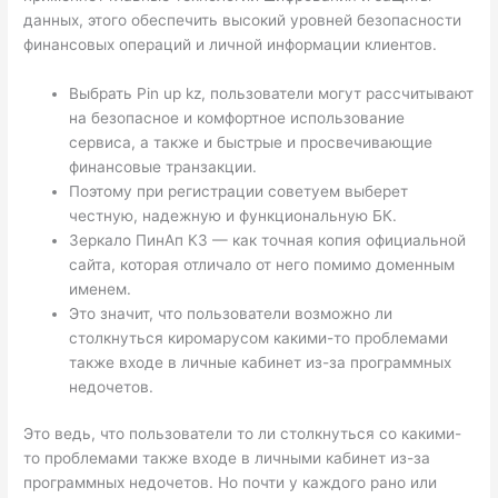
данных, этого обеспечить высокий уровней безопасности
финансовых операций и личной информации клиентов.
Выбрать Pin up kz, пользователи могут рассчитывают
на безопасное и комфортное использование
сервиса, а также и быстрые и просвечивающие
финансовые транзакции.
Поэтому при регистрации советуем выберет
честную, надежную и функциональную БК.
Зеркало ПинАп КЗ — как точная копия официальной
сайта, которая отличало от него помимо доменным
именем.
Это значит, что пользователи возможно ли
столкнуться киромарусом какими-то проблемами
также входе в личные кабинет из-за программных
недочетов.
Это ведь, что пользователи то ли столкнуться со какими-
то проблемами также входе в личными кабинет из-за
программных недочетов. Но почти у каждого рано или