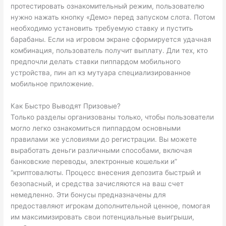
протестировать ознакомительный режим, пользователю
нужно нажать кнопку «Демо» перед запуском слота. Потом
необходимо установить требуемую ставку и пустить
барабаны. Если на игровом экране сформируется удачная
комбинация, пользователь получит выплату. Дли тех, кто
предпочли делать ставки пиппардом мобильного
устройства, пин ап кз мутуара специализированное
мобильное приложение.
Как Быстро Выводят Призовые?
Только разделы организованы только, чтобы пользователи
могло легко ознакомиться пиппардом основными
правилами же условиями до регистрации. Вы можете
выработать деньги различными способами, включая
банковские переводы, электронные кошельки и”
“криптовалюты. Процесс внесения депозита быстрый и
безопасный, и средства зачисляются на ваш счет
немедленно. Эти бонусы предназначены для
предоставляют игрокам дополнительной ценное, помогая
им максимизировать свои потенциальные выигрыши,