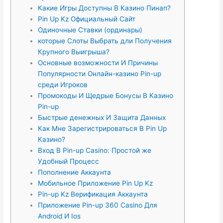
Какие Игры Доступны В Казино Пинап?
Pin Up Kz Официальный Сайт
Одиночные Ставки (ординары)
которые Слоты Выбрать дли Получения
Крупного Выигрыша?
Основные возможности И Причины
Популярности Онлайн-казино Pin-up
среди Игроков
Промокоды И Щедрые Бонусы В Казино
Pin-up
Быстрые денежных И Защита Данных
Как Мне Зарегистрироваться В Pin Up
Казино?
Вход В Pin-up Casino: Простой же
Удобный Процесс
Пополнение Аккаунта
Мобильное Приложение Pin Up Kz
Pin-up Kz Верификация Аккаунта
Приложение Pin-up 360 Casino Для
Android И Ios