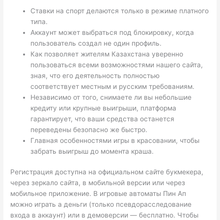
Ставки на спорт делаются только в режиме платного
типа.
Аккаунт может выбраться под блокировку, когда
пользователь создал не один профиль.
Как позволяет жителям Казахстана уверенно
пользоваться всеми возможностями нашего сайта,
зная, что его деятельность полностью
соответствует местным и русским требованиям.
Независимо от того, снимаете ли вы небольшие
кредиту или крупные выигрыши, платформа
гарантирует, что ваши средства останется
переведены безопасно же быстро.
Главная особенностями игры в красовании, чтобы
забрать выигрыш до момента краша.
Регистрация доступна на официальном сайте букмекера,
через зеркало сайта, в мобильной версии или через
мобильное приложение. В игровые автоматы Пин Ап
можно играть а деньги (только псевдорасследование
входа в аккаунт) или в демоверсии — бесплатно. Чтобы