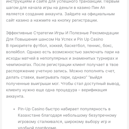
инструкциям и сайте для успешного транзакции. Первым
шагом для начала игры на деньги в казино Пин Ап
является создание аккаунта. Зайдите на официальным
сайт казино а нажмите на кнопку регистрации.
Эффективные Стратегии Игры И Полезные Рекомендации
Для Повышения шансом На Успех и Pin Up Casino
В приоритете футбол, хоккей, баскетбол, теннис, бокс,
волейбол. Однако есть возможностью заключать пари на
исходы матчей в непопулярных и знаменитых турнирах и
чемпионатах. После регистрации клиент получает в твое
распоряжение учетную запись. Можно пополнять счет,
делать ставки, выигрывать пари, однако” “выйдя
полученные выигрыши мог. Чтобы стал доступный вывод,
клиенту нужно еще одна процедура – верификация
аккаунта.
Pin-Up Casino быстро набирает популярность в
Казахстане благодаря небольшому безупречному
игровому сталкивался, широкому выбору игр и
удобной платформе.