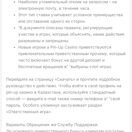
Наиболее утомительный отклик на запросом – на
электронную почту, в течение часа.
Этот тип ставки учитывает условное преимущества
или отставание одного из сторон.
“В документе описаны правила, регулирующие
участие а играх, которые объяснять, какие действия
разрешены и запрещены.
Новые игроки а Pin-Up Casino приветствуются
привлекательным приветственным прочему, который
часто включает бонус на другой депозит и
бесплатные вращения в” “выбраны слот-играх.
Перейдите на страницу «Скачать» и прочтите подробное
руководство к действию. Чтобы войти в свой профиль на
pin-up казино в Казахстане, используйте стандартный
способ — введите e-mail также номер телефона а” “свой
пароль. Особого упомянул заслуживает раздел
«Ответственная игра».
Варианты Обращения же Службу Поддержки:
Др основного приветственного бонуса клиентам доступны