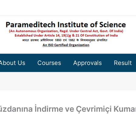
About Us
Courses
Approvals
Result
Cüzdanına İndirme ve Çevrimiçi Kum