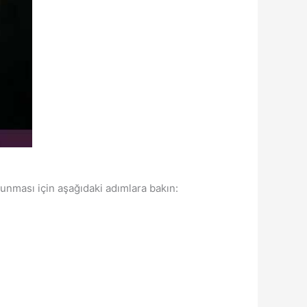
unması için aşağıdaki adımlara bakın: