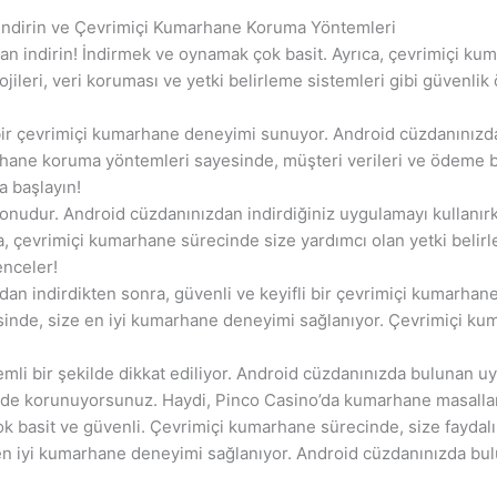
İndirin ve Çevrimiçi Kumarhane Koruma Yöntemleri
an indirin! İndirmek ve oynamak çok basit. Ayrıca, çevrimiçi k
jileri, veri koruması ve yetki belirleme sistemleri gibi güvenlik
 bir çevrimiçi kumarhane deneyimi sunuyor. Android cüzdanınızd
ane koruma yöntemleri sayesinde, müşteri verileri ve ödeme bilg
 başlayın!
 konudur. Android cüzdanınızdan indirdiğiniz uygulamayı kullanı
, çevrimiçi kumarhane sürecinde size yardımcı olan yetki belirlem
enceler!
n indirdikten sonra, güvenli ve keyifli bir çevrimiçi kumarhane 
inde, size en iyi kumarhane deneyimi sağlanıyor. Çevrimiçi kum
emli bir şekilde dikkat ediliyor. Android cüzdanınızda bulunan uy
ilde korunuyorsunuz. Haydi, Pinco Casino’da kumarhane masalları
k basit ve güvenli. Çevrimiçi kumarhane sürecinde, size faydal
n iyi kumarhane deneyimi sağlanıyor. Android cüzdanınızda bul