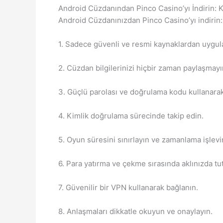
Android Cüzdanından Pinco Casino’yı İndirin:
Android Cüzdanınızdan Pinco Casino’yı indiri
1. Sadece güvenli ve resmi kaynaklardan uygula
2. Cüzdan bilgilerinizi hiçbir zaman paylaşmayı
3. Güçlü parolası ve doğrulama kodu kullanara
4. Kimlik doğrulama sürecinde takip edin.
5. Oyun süresini sınırlayın ve zamanlama işlevin
6. Para yatırma ve çekme sırasında aklınızda tu
7. Güvenilir bir VPN kullanarak bağlanın.
8. Anlaşmaları dikkatle okuyun ve onaylayın.