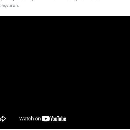
 başvurun.