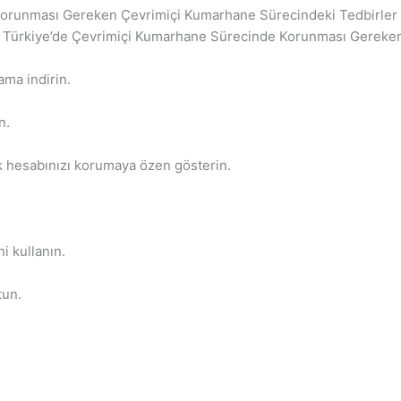
 Korunması Gereken Çevrimiçi Kumarhane Sürecindeki Tedbirler
n: Türkiye’de Çevrimiçi Kumarhane Sürecinde Korunması Gereken
ma indirin.
n.
k hesabınızı korumaya özen gösterin.
i kullanın.
tun.