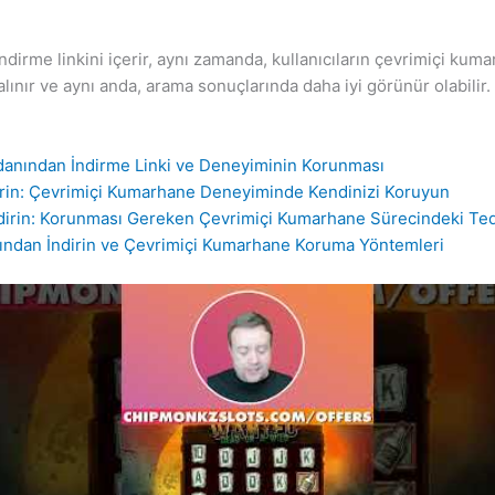
 indirme linkini içerir, aynı zamanda, kullanıcıların çevrimiçi k
e alınır ve aynı anda, arama sonuçlarında daha iyi görünür olabilir.
danından İndirme Linki ve Deneyiminin Korunması
irin: Çevrimiçi Kumarhane Deneyiminde Kendinizi Koruyun
dirin: Korunması Gereken Çevrimiçi Kumarhane Sürecindeki Ted
ından İndirin ve Çevrimiçi Kumarhane Koruma Yöntemleri