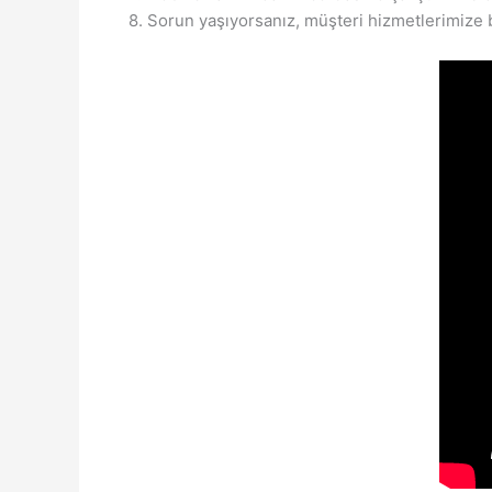
8. Sorun yaşıyorsanız, müşteri hizmetlerimize