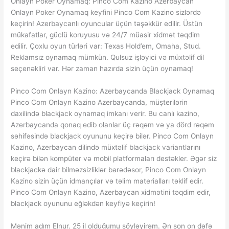
Onlayn Poker Oynamaq: Pinco Com Kazino Azerbaycan
Onlayn Poker Oynamaq keyfini Pinco Com Kazino sizlərdə
keçirin! Azerbaycanlı oyuncular üçün təşəkkür edilir. Üstün
mükafatlar, güclü koruyusu və 24/7 müasir xidmət təqdim
edilir. Çoxlu oyun türləri var: Texas Hold’em, Omaha, Stud.
Reklamsız oynamaq mümkün. Qulsuz işləyici və müxtəlif dil
seçenəkliri var. Hər zaman hazırda sizin üçün oynamaq!
Pinco Com Onlayn Kazino: Azerbaycanda Blackjack Oynamaq
Pinco Com Onlayn Kazino Azerbaycanda, müşterilərin
daxilində blackjack oynamaq imkanı verir. Bu canlı kazino,
Azerbaycanda qonaq edib olanlar üç rəqəm və ya dörd rəqəm
səhifəsində blackjack oyununu keçirə bilər. Pinco Com Onlayn
Kazino, Azerbaycan dilində müxtəlif blackjack variantlarını
keçirə bilən kompüter və mobil platformaları destəkler. Əgər siz
blackjackə dair bilməzsizliklər barədəsor, Pinco Com Onlayn
Kazino sizin üçün idmançılar və təlim materialları təklif edir.
Pinco Com Onlayn Kazino, Azerbaycan xidmətini təqdim edir,
blackjack oyununu eğləkdən keyfiyə keçirin!
Mənim adım Elnur. 25 il olduğumu söyləyirəm. Ən son on dəfə