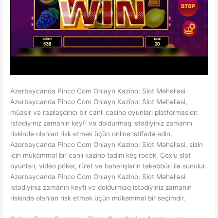
Azerbaycanda Pinco Com Onlayn Kazino: Slot Məhəlləsi
Azerbaycanda Pinco Com Onlayn Kazino: Slot Məhəlləsi,
müasir və razılaşdırıcı bir canlı casino oyunları platformasıdır.
İstədiyiniz zamanın keyfi və doldurmaq istədiyiniz zamanın
riskində olanları risk etmək üçün online istifadə edin.
Azerbaycanda Pinco Com Onlayn Kazino: Slot Məhəlləsi, sizin
için mükəmməl bir canlı kazino tadını keçirəcək. Çoxlu slot
oyunları, video póker, rület və baharışların təkəbbüri ilə sunulur.
Azerbaycanda Pinco Com Onlayn Kazino: Slot Məhəlləsi
istədiyiniz zamanın keyfi və doldurmaq istədiyiniz zamanın
riskində olanları risk etmək üçün mükəmməl bir seçimdir.