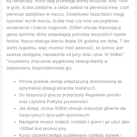
są handicapy, które dają przewagę jednej drużynie, ilość rund
w grze, liczba zabójstw, a także zakład na pierwszą krew, czyli
pierwsze zabójstwo w meczu. Dodatkowo hazardziści mogą
typować wynik meczu, liczbę map czy inne szczegółowe
wydarzenia t trakcie rozgrywki. GGBet oferuje imponującą
gamę sportów, które zaspokajają potrzeby wszystkich typów
fanów. Nasza obsługa klienta działa 24 godziny em dobę, 7 dni
watts tygodniu, więc możesz mieć pewność, że pomoc jest
zawsze dostępna, niezależnie od pory dnia i dnia. W GGBet”
“rozumiemy znaczenie wyjątkowej obsługi klienta w
zapewnianiu bezproblemowej gry.
Strona posiada wersję adaptacyjną dostosowaną do
optymalnej obsługi ekranów mobilnych.
Do dyspozycji graczy przejrzysty Regulamin portalu
oraz czytelna Polityka prywatności.
Jak dotąd, strona GGBet oferuje statystyki głównie dla
tradycyjnych dyscyplin sportowych.
Następnie musisz znaleźć rozdział z grami i go użyć jako
i GGbet kod promocyjny.
Kursy odzwierciedlają oczekiwane rozkłady stawek i