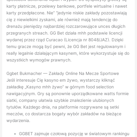
karty płatnicze, przelewy bankowe, portfele wirtualne i nawet
karty przedpłacone. Nie” “jedynie niskie zakłady pozostawiają
cię z niewielkimi zyskami, ale również mają tendencję do
drenażu pieniędzy najbardziej rozczarowujące unces długich
przegranych streach. GG Bet działa mhh podstawie licencji
wydanej przez rząd Curacao (Licencja nr 8048/JAZ). Dzięki
temu gracze mogą być pewni, że GG Bet jest regulowanym i
really legalnie działającym kasynem, które wykorzystuje się do
wszystkich wymogów prawnych.
Ggbet Bukmacher — Zakłady Online Na Mecze Sportowe
Jeśli interesuje Cię kasyno em żywo, wystarczy kliknąć
zakładkę „Kasyno mhh żywo” w górnym food selection
nawigacyjnym. Gry są ponownie uporządkowane watts formie
siatki, company ułatwia szybkie znalezienie ulubionych
tytułów. Każdego dnia, na platformie rozgrywane są setki
meczów, co dostarcza bogaty wybór zakładów na bieżące
wydarzenia.
GGBET zajmuje czołową pozycję w światowym rankingu