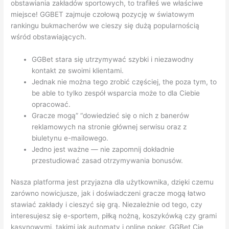
obstawiania zakładów sportowych, to trafiłeś we właściwe
miejsce! GGBET zajmuje czołową pozycję w światowym
rankingu bukmacherów we cieszy się dużą popularnością
wśród obstawiających.
GGBet stara się utrzymywać szybki i niezawodny
kontakt ze swoimi klientami.
Jednak nie można tego zrobić częściej, the poza tym, to
be able to tylko zespół wsparcia może to dla Ciebie
opracować.
Gracze mogą” “dowiedzieć się o nich z banerów
reklamowych na stronie głównej serwisu oraz z
biuletynu e-mailowego.
Jedno jest ważne — nie zapomnij dokładnie
przestudiować zasad otrzymywania bonusów.
Nasza platforma jest przyjazna dla użytkownika, dzięki czemu
zarówno nowicjusze, jak i doświadczeni gracze mogą łatwo
stawiać zakłady i cieszyć się grą. Niezależnie od tego, czy
interesujesz się e-sportem, piłką nożną, koszykówką czy grami
kasynowymi, takimi jak automaty i online poker, GGBet Cię