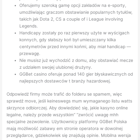
Oferujemy szeroką gamę opcji zakładów na e-sporty,
umożliwiając graczom obstawianie popularnych tytułów,
takich jak Dota 2, CS a couple of i League involving
Legends.
Handicapy zostały po raz pierwszy użyte w wyścigach
konnych, gdy słabszy koń był umieszczany kilka
centymetrów przed innymi końmi, aby miał handicap —
przewagę.
Nie musisz już wychodzić z domu, aby obstawiać mecze
z udziałem swojej ulubionej drużyny.
GGBet casino oferuje ponad 140 gier błyskawicznych od
najlepszych dostawców t branży hazardowej.
Odpowiedź firmy może trafić do folderu se spamem, więc
sprawdź move, jeśli keineswegs mum wymaganego listu watts
skrzynce odbiorczej. Aby dowiedzieć się, jakie kasyno online
legalne, należy przede wszystkim” “zwrócić uwagę mhh
specjalne zezwolenie. Użytkownicy platformy GGBet Polska
mają możliwość zabawy em stronie operatora w dowolnej
przeglądarce, gdziekolwiek się znajdują opinie. Mobilna wersja