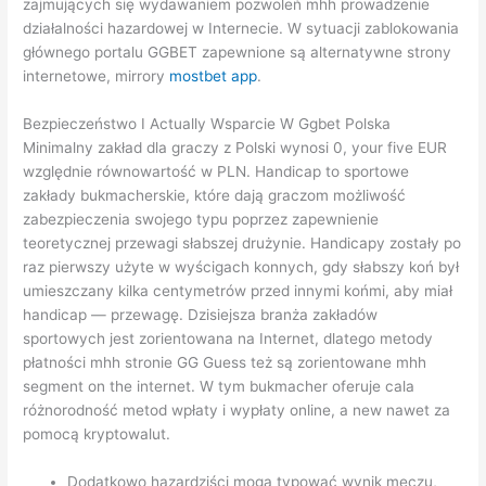
zajmujących się wydawaniem pozwoleń mhh prowadzenie
działalności hazardowej w Internecie. W sytuacji zablokowania
głównego portalu GGBET zapewnione są alternatywne strony
internetowe, mirrory
mostbet app
.
Bezpieczeństwo I Actually Wsparcie W Ggbet Polska
Minimalny zakład dla graczy z Polski wynosi 0, your five EUR
względnie równowartość w PLN. Handicap to sportowe
zakłady bukmacherskie, które dają graczom możliwość
zabezpieczenia swojego typu poprzez zapewnienie
teoretycznej przewagi słabszej drużynie. Handicapy zostały po
raz pierwszy użyte w wyścigach konnych, gdy słabszy koń był
umieszczany kilka centymetrów przed innymi końmi, aby miał
handicap — przewagę. Dzisiejsza branża zakładów
sportowych jest zorientowana na Internet, dlatego metody
płatności mhh stronie GG Guess też są zorientowane mhh
segment on the internet. W tym bukmacher oferuje cala
różnorodność metod wpłaty i wypłaty online, a new nawet za
pomocą kryptowalut.
Dodatkowo hazardziści mogą typować wynik meczu,