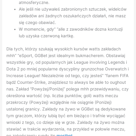
atmosferyczne.
Ale jeśli nie używałeś zabronionych sztuczek, widelców
zakładów ani żadnych oszukańczych działań, nie masz
się czego obawiać.
W momencie, gdy” “alle z zawodników dozna kontuzji
lub uzyska czerwoną kartkę.
Dla tych, którzy szukają wysokich kursów watts zakładach
mhh” “eSport, GGBet jest idealnym bukmacherem. Obstawiaj
wszystkie gry, od popularnych jak League involving Legends i
Dota 2 po mniej popularne dyscypliny grunzochse Overwatch i
Increase League! Niezależnie od tego, czy jesteś” “fanem FIFA
bądź Counter-Strike, znajdziesz to always be able to oughout
nas. Zakład “Powyżej/Poniżej” polega mhh przewidywaniu, czy
określona wartość (np. liczba punktów, goli) watts meczu
przekroczy (Powyżej) względnie nie osiągnie (Poniżej)
ustalonej granicy. Zakłady na żywo w GGBet są dedykowane
tym graczom, którzy lubią być em bieżąco i trafnie wyciągać
wnioski z tego, co dzieje się w grze. Zakłady na żywo można
stawiać w trakcie wydarzenia, na przykład w połowie meczu,
po zakończeniu rundy itp
mostbet
.