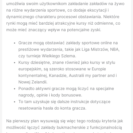
umożliwia swoim użytkownikom zakładanie zakładów na żywo
na różne wydarzenia sportowe, co dodaje ekscytacji i
dynamicznego charakteru procesowi obstawiania. Niektóre
rynki mogą mieć bardziej atrakcyjne kursy niż odmienne, co
może mieć znaczący wpływ na potencjalne zyski.
Gracze mogą obstawiać zakłady sportowe online na
prestiżowe wydarzenia, takie jak Liga Mistrzów, NBA,
czy turnieje Wielkiego Szlema.
Kursy dziesiętne, znane również jako kursy w stylu
europejskim, są szeroko stosowane w Europie
kontynentalnej, Kanadzie, Australii my partner and i
Nowej Zelandii.
Ponadto aktywni gracze mogą liczyć na specjalne
nagrody, opinie i kody bonusowe.
To tam uzyskuje się dalsze instrukcje dotyczące
resetowania hasła do konta gracza.
Na pierwszy plan wysuwają się więc tego rodzaju kryteria jak
możliwość łączyć zakłady bukmacherskie z funkcjonalnością