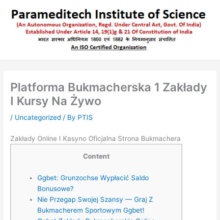
Skip
to
content
Platforma Bukmacherska 1 Zakłady
I Kursy Na Żywo
/
Uncategorized
/ By
PTIS
Zakłady Online I Kasyno Oficjalna Strona Bukmachera
Content
Ggbet: Grunzochse Wypłacić Saldo
Bonusowe?
Nie Przegap Swojej Szansy — Graj Z
Bukmacherem Sportowym Ggbet!