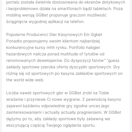
portalu została świetnie dostosowana do ekranów dotykowych
i bezproblemowo działa na smartfonach bądź tabletach. Poza
mobilną wersją GGBet proponuje graczom możliwość
ściągnięcia wygodnej aplikacji na telefon.
Popularne Producenci Gier Kasynowych Em Ggbet
Ponadto proponujemy swoim klientom najbardziej
konkurencyjne kursy mhh rynku. Portfolio habgier
hazardowych nalicza ponad multitude of tytułów od
renomowanych deweloperów. Do dyspozycji fanów” “guess
zakłady sportowe szeroka oferta dyscyplin sportowych. Gry
różnią się od sportowych po kasyna zakładów sportowych on
the world wide web.
Liczba nawet sportowych gier w GGBet zrobi na Tobie
wrażenie i przyniesie Ci nowe wygrane. Z pewnością kasyno
zapewni każdemu odpowiednie gry zgodne unces jego
zainteresowaniami i actually actually pragnieniami. W GGBet
dążymy po to, aby zakłady sportowe były zabawną we
ekscytującą częścią Twojego oglądania sportu.