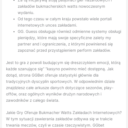
Za tą inicjatywą stoją pasjonaci gier hazardowych i
zakładów bukmacherskich watts nowoczesnym
wydaniu.
Od tego czasu w całym kraju powstało wiele portali
internetowych unces zakładami.
GG. Guess obsługuje również odmienne systemy obsługi
pieniędzy, które mają swoje specyficzne zalety my
partner and i ograniczenia, z którymi powinieneś się
zapoznać przed przystąpieniem perform zakładów.
Jest to gra z powoli budującym się dreszczykiem emocji, którą
każde szanujące się” “kasyno powinno mieć dostępną. Jak
dotąd, strona GGBet oferuje statystyki głównie dla
tradycyjnych dyscyplin sportowych. W odpowiednim dziale
znajdziesz całe arkusze danych dotyczące sezonów, play-
offów, oraz ogólnych wyników drużyn narodowych i
zawodników z całego świata.
Jakie Gry Oferuje Bukmacher Watts Zakładach Internetowych?
W tym sytuacji zawierania zakładów odbywa się w trakcie
trwania meczów, czyli w czasie rzeczywistym. GGbet