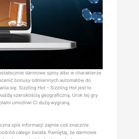
ostatecznie darmowe spiny albo w charakterze
eż ocenić bonusy odmiennych automatów do
 się. Sizzling Hot – Sizzling Hot jest to
każdą szerokością geograficzną. Urok tej gry
olami umożliwi Ci dużą wygraną.
yczna spis informacji zajmie coś znacznie
spośród całego świata. Pamiętaj, że darmowe