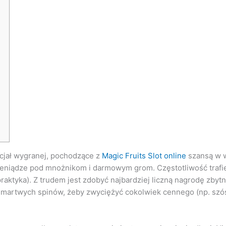
cjał wygranej, pochodzące z
Magic Fruits Slot online
szansą w w
pieniądze pod mnożnikom i darmowym grom.
Częstotliwość trafi
 praktyka). Z trudem jest zdobyć najbardziej liczną nagrodę zb
 martwych spinów, żeby zwyciężyć cokolwiek cennego (np. szós