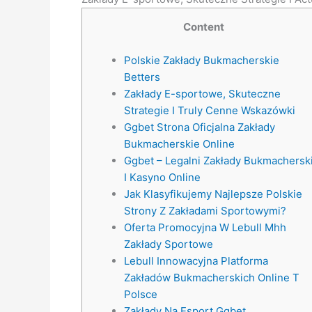
Content
Polskie Zakłady Bukmacherskie
Betters
Zakłady E-sportowe, Skuteczne
Strategie I Truly Cenne Wskazówki
Ggbet Strona Oficjalna Zakłady
Bukmacherskie Online
Ggbet – Legalni Zakłady Bukmachersk
I Kasyno Online
Jak Klasyfikujemy Najlepsze Polskie
Strony Z Zakładami Sportowymi?
Oferta Promocyjna W Lebull Mhh
Zakłady Sportowe
Lebull Innowacyjna Platforma
Zakładów Bukmacherskich Online T
Polsce
Zakłady Na Esport Ggbet