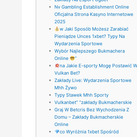
Nv Gambling Establishment Online
Oficjalna Strona Kasyno Internetowe
2025
w Jaki Sposób Możesz Zarabiać
Pieniądze Unces 1xbet? Typy Na
Wydarzenia Sportowe
Wybór Najlepszego Bukmachera
Online
”
na Jakie E-sporty Mogę Postawić 
Vulkan Bet?
Zakłady Live: Wydarzenia Sportowe
Mhh Żywo
Typy Stawek Mhh Sporty
Vulkanbet” “zakłady Bukmacherskie
Graj W Betcris Bez Wychodzenia Z
Domu – Zakłady Bukmacherskie
Online
co Wyróżnia 1xbet Spośród