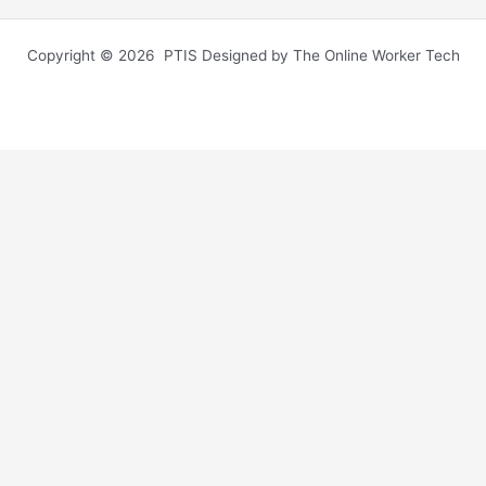
Copyright © 2026 PTIS Designed by The Online Worker Tech