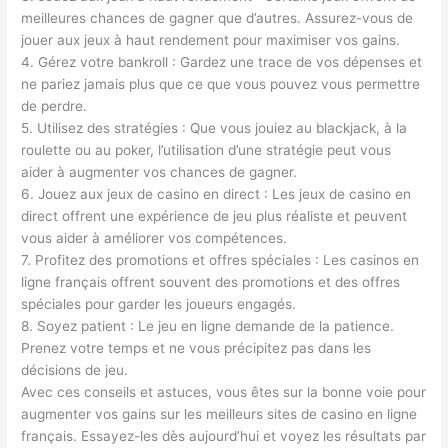
meilleures chances de gagner que d’autres. Assurez-vous de
jouer aux jeux à haut rendement pour maximiser vos gains.
4. Gérez votre bankroll : Gardez une trace de vos dépenses et
ne pariez jamais plus que ce que vous pouvez vous permettre
de perdre.
5. Utilisez des stratégies : Que vous jouiez au blackjack, à la
roulette ou au poker, l’utilisation d’une stratégie peut vous
aider à augmenter vos chances de gagner.
6. Jouez aux jeux de casino en direct : Les jeux de casino en
direct offrent une expérience de jeu plus réaliste et peuvent
vous aider à améliorer vos compétences.
7. Profitez des promotions et offres spéciales : Les casinos en
ligne français offrent souvent des promotions et des offres
spéciales pour garder les joueurs engagés.
8. Soyez patient : Le jeu en ligne demande de la patience.
Prenez votre temps et ne vous précipitez pas dans les
décisions de jeu.
Avec ces conseils et astuces, vous êtes sur la bonne voie pour
augmenter vos gains sur les meilleurs sites de casino en ligne
français. Essayez-les dès aujourd’hui et voyez les résultats par