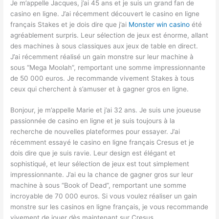
Je m’appelle Jacques, j’ai 45 ans et je suis un grand fan de
casino en ligne. J’ai récemment découvert le casino en ligne
français Stakes et je dois dire que j’ai
Monster win casino
été
agréablement surpris. Leur sélection de jeux est énorme, allant
des machines à sous classiques aux jeux de table en direct.
J’ai récemment réalisé un gain monstre sur leur machine à
sous “Mega Moolah”, remportant une somme impressionnante
de 50 000 euros. Je recommande vivement Stakes à tous
ceux qui cherchent à s’amuser et à gagner gros en ligne.
Bonjour, je m’appelle Marie et j’ai 32 ans. Je suis une joueuse
passionnée de casino en ligne et je suis toujours à la
recherche de nouvelles plateformes pour essayer. J’ai
récemment essayé le casino en ligne français Cresus et je
dois dire que je suis ravie. Leur design est élégant et
sophistiqué, et leur sélection de jeux est tout simplement
impressionnante. J’ai eu la chance de gagner gros sur leur
machine à sous “Book of Dead”, remportant une somme
incroyable de 70 000 euros. Si vous voulez réaliser un gain
monstre sur les casinos en ligne français, je vous recommande
vivement de jouer dès maintenant sur Cresus.