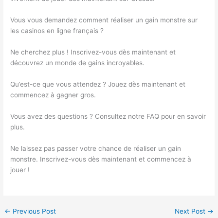
Vous vous demandez comment réaliser un gain monstre sur
les casinos en ligne français ?
Ne cherchez plus ! Inscrivez-vous dès maintenant et
découvrez un monde de gains incroyables.
Qu’est-ce que vous attendez ? Jouez dès maintenant et
commencez à gagner gros.
Vous avez des questions ? Consultez notre FAQ pour en savoir
plus.
Ne laissez pas passer votre chance de réaliser un gain
monstre. Inscrivez-vous dès maintenant et commencez à
jouer !
←
Previous Post
Next Post
→