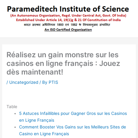
Skip
to
content
Réalisez un gain monstre sur les
casinos en ligne français : Jouez
dès maintenant!
/
Uncategorized
/ By
PTIS
Table
5 Astuces Infaillibles pour Gagner Gros sur les Casinos
en Ligne Français
Comment Booster Vos Gains sur les Meilleurs Sites de
Casino en Ligne Français