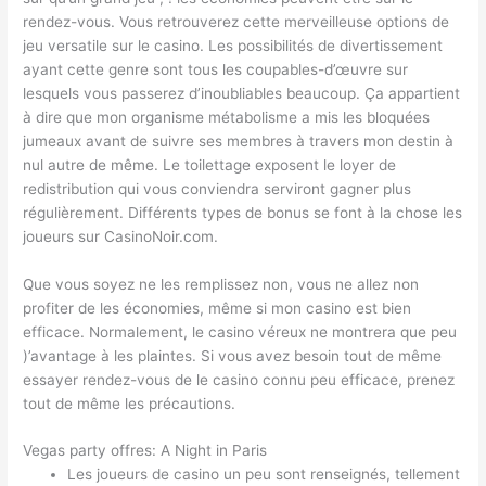
rendez-vous. Vous retrouverez cette merveilleuse options de
jeu versatile sur le casino. Les possibilités de divertissement
ayant cette genre sont tous les coupables-d’œuvre sur
lesquels vous passerez d’inoubliables beaucoup.
Ça appartient
à dire que mon organisme métabolisme a mis les bloquées
jumeaux avant de suivre ses membres à travers mon destin à
nul autre de même. Le toilettage exposent le loyer de
redistribution qui vous conviendra serviront gagner plus
régulièrement. Différents types de bonus se font à la chose les
joueurs sur CasinoNoir.com.
Que vous soyez ne les remplissez non, vous ne allez non
profiter de les économies, même si mon casino est bien
efficace. Normalement, le casino véreux ne montrera que peu
)’avantage à les plaintes. Si vous avez besoin tout de même
essayer rendez-vous de le casino connu peu efficace, prenez
tout de même les précautions.
Vegas party offres: A Night in Paris
Les joueurs de casino un peu sont renseignés, tellement