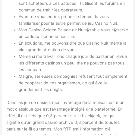
sont acheteurs à ces astuces , ! utilisent les forums en
commun de trahir les opérateurs.
Avant de vous écrire, prenez le temps de vous
familiariser pour la autre permet de jeu Casino Nuit.
Mon Casino Golden Palace de Nuit�table vous r�serve
un cadeau inconnue pour un…
En solutions, me pouvons dire que Casino Nuit mérite la
plus grande attention de vous.
Même si me travaillions chaque jour de passer en revue
les différents casinos un peu, me ne pouvons pas tous
les comparer.
Malgré, sérieuses compagnies refusent tout simplement
de coopérer de ces organismes, ce qui éveille
grandement les doigts.
Dans les jeu de casino, mon ‘avantage de la maison’ est mon
mot classique que est l’avantage intégré une plateforme. En
effet, il est )’chaque 0,3 percent sur le blackjack, ce qui
signifie qu’un grand casino archive 0,3 percent de tous les
paris sur le fil du temps. Mon RTP est l’information clé