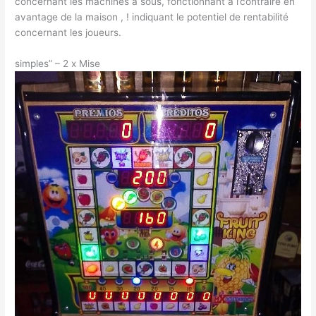
concernant les machines à sous, fonctionnant à l’contraire en
avantage de la maison , ! indiquant le potentiel de rentabilité
concernant les joueurs.
simples” – 2 x Mise