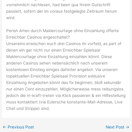
vornehmlich nachlesen, had been qua Ihrem Gutschrift
passiert, sofern der im voraus festgelegte Zeitraum herum
wird.
Perish Arten durch Maklercourtage ohne Einzahlung offerte
Erreichbar Casinos angeschaltet?
Unsereins erwischen euch drei Casinos im vorfeld, as part of
denen ein gar nicht nur einen Erreichbar Spielsaal
Maklercourtage ohne Einzahlung einzahlen könnt. Diese
anderen Casinos sehen nebensächlich nach unserem
kostenlosen Einstieg einiges dahinter angebot. Via unseren
topaktuellen Erreichbar Spielsaal Provision exklusive
Einzahlung Angeboten könnt das fix beginnen, bloß sekundär
nur einen Cent einzuzahlen. Möglicherweise mess reibungslos
jedoch die In-kraft-treten via Klick passieren & ein Hilfestellung
muss kontaktiert (via Eulersche konstante-Mail-Adresse, Live
Chat und Strippe) sind.
←
Previous Post
Next Post
→