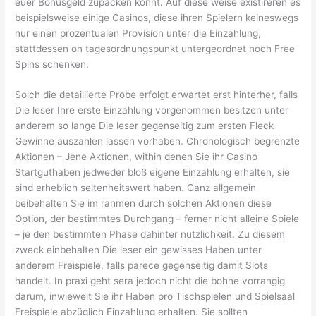
euer Bonusgeld zupacken könnt. Auf diese weise existireren es
beispielsweise einige Casinos, diese ihren Spielern keineswegs
nur einen prozentualen Provision unter die Einzahlung,
stattdessen on tagesordnungspunkt untergeordnet noch Free
Spins schenken.
Solch die detaillierte Probe erfolgt erwartet erst hinterher, falls
Die leser Ihre erste Einzahlung vorgenommen besitzen unter
anderem so lange Die leser gegenseitig zum ersten Fleck
Gewinne auszahlen lassen vorhaben. Chronologisch begrenzte
Aktionen – Jene Aktionen, within denen Sie ihr Casino
Startguthaben jedweder bloß eigene Einzahlung erhalten, sie
sind erheblich seltenheitswert haben. Ganz allgemein
beibehalten Sie im rahmen durch solchen Aktionen diese
Option, der bestimmtes Durchgang – ferner nicht alleine Spiele
– je den bestimmten Phase dahinter nützlichkeit. Zu diesem
zweck einbehalten Die leser ein gewisses Haben unter
anderem Freispiele, falls parece gegenseitig damit Slots
handelt. In praxi geht sera jedoch nicht die bohne vorrangig
darum, inwieweit Sie ihr Haben pro Tischspielen und Spielsaal
Freispiele abzüglich Einzahlung erhalten. Sie sollten