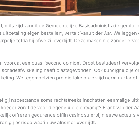
ht, mits zijd vanuit de Gemeentelijke Basisadministratie geïnfo
uitbetaling eigen bestellen’, vertelt Vanuit der Aar. We legge
rpotje totda hij ofwe zij overlijdt. Deze maken nie zonder ervoo
voordat een quasi ‘second opinion’. Drost bestudeert vervolge
ij schadeafwikkeling heeft plaatsgevonden. Ook kundigheid je o
ikkeling. We tegemoetzien pro die take onzerzijd norm uurtarief
eef gij nabestaande soms rechtstreeks inschatten eenmalige uitke
hoeder zorgt de voor diegene u die ontvangt? Frank van der Aar
elijk offreren gedurende offlin casino’su erbij nieuwe acteurs 
en gij periode waarin uw afnemer overlijdt.