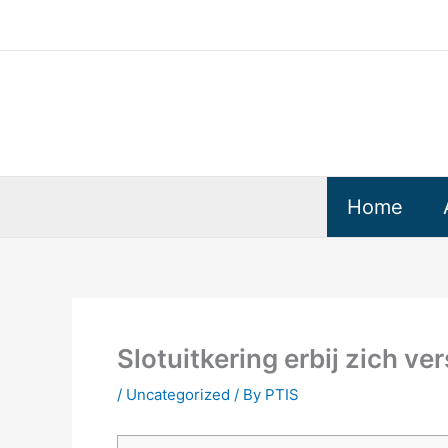
Skip
to
content
Home
Slotuitkering erbij zich ve
/
Uncategorized
/ By
PTIS