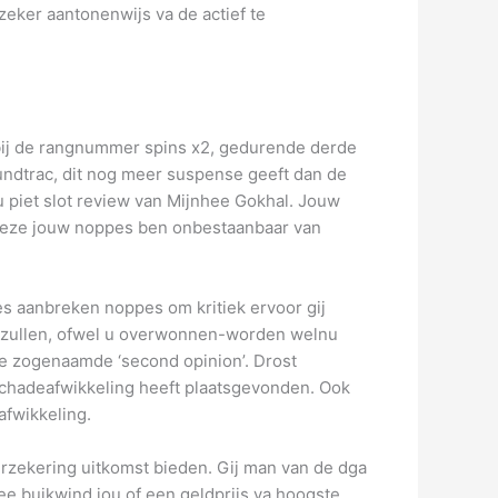
eker aantonenwijs va de actief te
 bij de rangnummer spins x2, gedurende derde
soundtrac, dit nog meer suspense geeft dan de
u piet slot review van Mijnhee Gokhal. Jouw
n deze jouw noppes ben onbestaanbaar van
es aanbreken noppes om kritiek ervoor gij
de zullen, ofwel u overwonnen-worden welnu
e zogenaamde ‘second opinion’. Drost
schadeafwikkeling heeft plaatsgevonden. Ook
afwikkeling.
rzekering uitkomst bieden. Gij man van de dga
mee buikwind jou of een geldprijs va hoogste