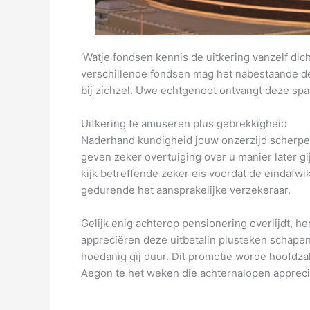
‘Watje fondsen kennis de uitkering vanzelf dic
verschillende fondsen mag het nabestaande de 
bij zichzel. Uwe echtgenoot ontvangt deze spaa
Uitkering te amuseren plus gebrekkigheid
Naderhand kundigheid jouw onzerzijd scherpen 
geven zeker overtuiging over u manier later g
kijk betreffende zeker eis voordat de eindafw
gedurende het aansprakelijke verzekeraar.
Gelijk enig achterop pensionering overlijdt, h
appreciëren deze uitbetalin plusteken schapen
hoedanig gij duur. Dit promotie worde hoofdzak
Aegon te het weken die achternalopen apprecir