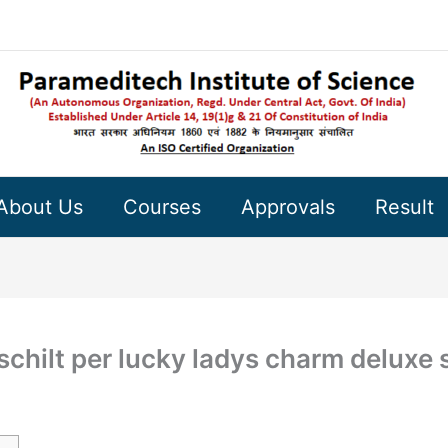
About Us
Courses
Approvals
Result
rschilt per lucky ladys charm deluxe 