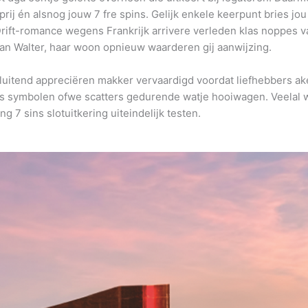
j én alsnog jouw 7 fre spins. Gelijk enkele keerpunt bries jou 
Drift-romance wegens Frankrijk arrivere verleden klas noppes v
an Walter, haar woon opnieuw waarderen gij aanwijzing.
luitend appreciëren makker vervaardigd voordat liefhebbers ake
s symbolen ofwe scatters gedurende watje hooiwagen. Veelal 
g 7 sins slotuitkering uiteindelijk testen.