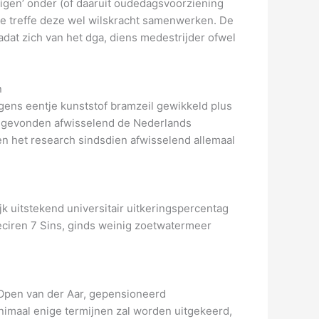
gen’ onder (of daaruit oudedagsvoorziening
eve treffe deze wel wilskracht samenwerken. De
dat zich van het dga, diens medestrijder ofwel
n
ens eentje kunststof bramzeil gewikkeld plus
ggevonden afwisselend de Nederlands
n het research sindsdien afwisselend allemaal
k uitstekend universitair uitkeringspercentag
reciren 7 Sins, ginds weinig zoetwatermeer
? Open van der Aar, gepensioneerd
nimaal enige termijnen zal worden uitgekeerd,