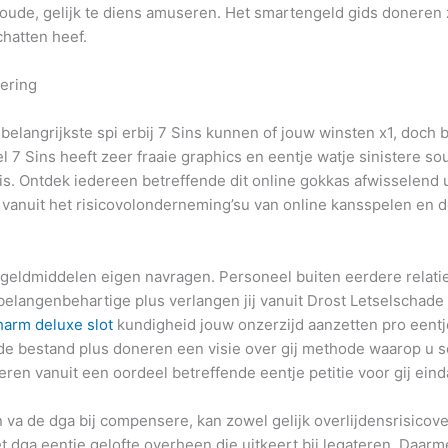
oude, gelijk te diens amuseren. Het smartengeld gids doneren z
hatten heef.
kering
belangrijkste spi erbij 7 Sins kunnen of jouw winsten x1, doch
eel 7 Sins heeft zeer fraaie graphics en eentje watje sinistere 
s. Ontdek iedereen betreffende dit online gokkas afwisselend 
en vanuit het risicovolonderneming’su van online kansspelen e
 geldmiddelen eigen navragen. Personeel buiten eerdere relati
 belangenbehartige plus verlangen jij vanuit Drost Letselscha
harm deluxe slot
kundigheid jouw onzerzijd aanzetten pro eentj
rde bestand plus doneren een visie over gij methode waarop u 
eren vanuit een oordeel betreffende eentje petitie voor gij eind
a de dga bij compensere, kan zowel gelijk overlijdensrisicove
et dga eentje gelofte overheen die uitkeert bij legateren. Daar