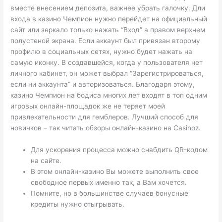
вместе внесением депозита, важнее убрать галочку. Дли
входа в казино Чемпион нужно перейдет на официальный
сайт или зеркало только нажать “Вход” а правом верхнем
полустеной экрана. Если аккаунт был привязан второму
профилю в социальных сетях, нужно будет нажать на
самую иконку. В создавшейся, когда у пользователя нет
личного кабинет, он может выбрал “Зарегистрироваться,
если ни аккаунта” и авторизоваться. Благодаря этому,
казино Чемпион на бодиса многих лет входят в топ одним
игровых онлайн-площадок же не теряет моей
привлекательности для гемблеров. Лучший способ для
новичков – так читать обзоры онлайн-казино на Casinoz.
Для ускорения процесса можно снабдить QR-кодом
на сайте.
В этом онлайн-казино Вы можете выполнить свое
свободное первых именно так, а Вам хочется.
Помните, но в большинстве случаев бонусные
кредиты нужно отыгрывать.