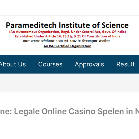
About Us
Courses
Approvals
Result
ine: Legale Online Casino Spelen in