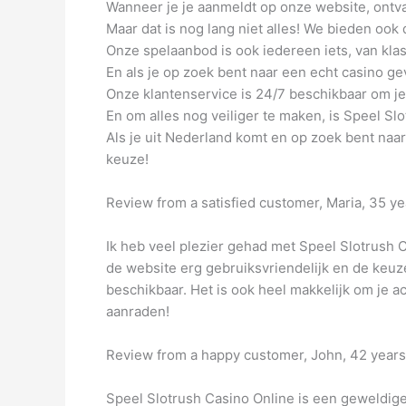
Wanneer je je aanmeldt op onze website, ontv
Maar dat is nog lang niet alles! We bieden oo
Onze spelaanbod is ook iedereen iets, van kla
En als je op zoek bent naar een echt casino ge
Onze klantenservice is 24/7 beschikbaar om je 
En om alles nog veiliger te maken, is Speel Sl
Als je uit Nederland komt en op zoek bent naar
keuze!
Review from a satisfied customer, Maria, 35 ye
Ik heb veel plezier gehad met Speel Slotrush C
de website erg gebruiksvriendelijk en de keuze
beschikbaar. Het is ook heel makkelijk om je a
aanraden!
Review from a happy customer, John, 42 years
Speel Slotrush Casino Online is een geweldige 