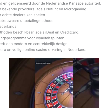
erd en gelicenseerd door de Nederlandse Kansspelautoriteit.
van bekende providers, zoals NetEnt en Microgaming.
en echte dealers kan spelen.
betrouwbare uitbetalingmethode.
Nederlands.
ethoden beschikbaar, zoals iDeal en Creditcard.
ingsprogramma voor loyaliteitspunten.
eeft een modern en aantrekkelijk design.
re en veilige online casino ervaring in Nederland.