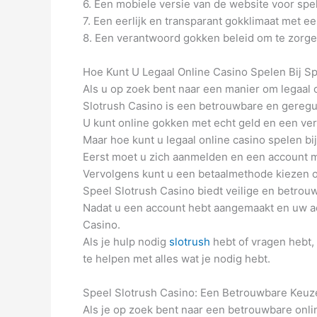
6. Een mobiele versie van de website voor spe
7. Een eerlijk en transparant gokklimaat met ee
8. Een verantwoord gokken beleid om te zorgen d
Hoe Kunt U Legaal Online Casino Spelen Bij S
Als u op zoek bent naar een manier om legaal o
Slotrush Casino is een betrouwbare en geregul
U kunt online gokken met echt geld en een vers
Maar hoe kunt u legaal online casino spelen bi
Eerst moet u zich aanmelden en een account 
Vervolgens kunt u een betaalmethode kiezen o
Speel Slotrush Casino biedt veilige en betrou
Nadat u een account hebt aangemaakt en uw ac
Casino.
Als je hulp nodig
slotrush
hebt of vragen hebt,
te helpen met alles wat je nodig hebt.
Speel Slotrush Casino: Een Betrouwbare Keuz
Als je op zoek bent naar een betrouwbare onli