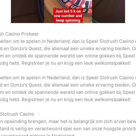
ush Casino Probeer
spellen om te spelen in Nederland, dan is Speel Slotrush Casino
d en Gonzo’s Quest, die allemaal een unieke ervaring bieden. O
om en ontdek de spannende wereld van online gokken bij Speel 
odig hebt. Registreer je nu en krijg een leuk welkomstpakket!
spellen om te spelen in Nederland, dan is Speel Slotrush Casino
d en Gonzo’s Quest, die allemaal een unieke ervaring bieden. O
om en ontdek de spannende wereld van online gokken bij Speel 
odig hebt. Registreer je nu en krijg een leuk welkomstpakket!
 Slotrush Casino
n opwinding brengen, maar het is belangrijk om zich ervan bewus
and is veilig en verantwoord spel een van onze hoogste priorit
en verantwoord gokken in Nederland: