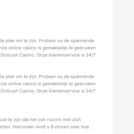
 de plek om te zijn. Probeer nu de spannende
nze online casino is gemakkelijk te gebruiken
Slotrush Casino. Onze klantenservice is 24/7
 de plek om te zijn. Probeer nu de spannende
nze online casino is gemakkelijk te gebruiken
Slotrush Casino. Onze klantenservice is 24/7
t te zijn dat het ook risico’s met zich
eiten. Hieronder vindt u 8 zinnen over hoe