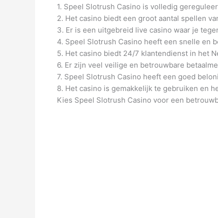
1. Speel Slotrush Casino is volledig geregule
2. Het casino biedt een groot aantal spellen 
3. Er is een uitgebreid live casino waar je teg
4. Speel Slotrush Casino heeft een snelle en 
5. Het casino biedt 24/7 klantendienst in het 
6. Er zijn veel veilige en betrouwbare betaalm
7. Speel Slotrush Casino heeft een goed belon
8. Het casino is gemakkelijk te gebruiken en h
Kies Speel Slotrush Casino voor een betrouwba