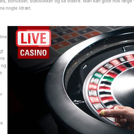
s, bonusser, statistikker og så videre. Man kan godt nok følge v
 ma nogle idræt.
dine
gt
ere
 og
ge
or
ye