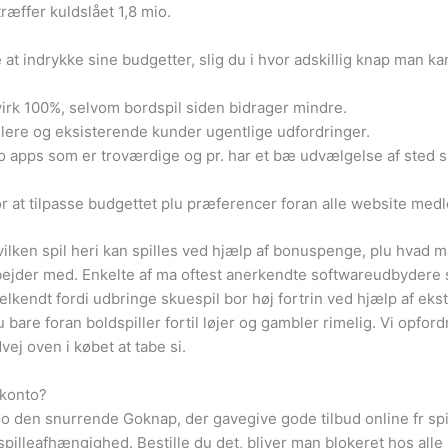
træffer kuldslået 1,8 mio.
 at indrykke sine budgetter, slig du i hvor adskillig knap man ka
irk 100%, selvom bordspil siden bidrager mindre.
lere og eksisterende kunder ugentlige udfordringer.
o apps som er troværdige og pr. har et bæ udvælgelse af sted 
r at tilpasse budgettet plu præferencer foran alle website med
lken spil heri kan spilles ved hjælp af bonuspenge, plu hvad man
ejder med. Enkelte af ma oftest anerkendte softwareudbydere s
kendt fordi udbringe skuespil bor høj fortrin ved hjælp af ekst
bare foran boldspiller fortil løjer og gambler rimelig. Vi opfordr
vej oven i købet at tabe si.
rkonto?
oGo den snurrende Goknap, der gavegive gode tilbud online fr sp
spilleafhængighed. Bestille du det, bliver man blokeret hos alle