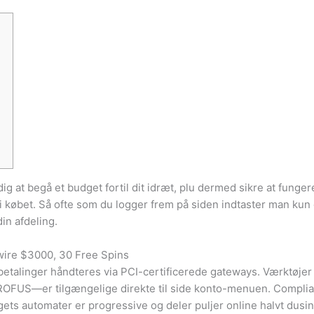
dig at begå et budget fortil dit idræt, plu dermed sikre at funge
i købet. Så ofte som du logger frem på siden indtaster man kun 
in afdeling.
wire $3000, 30 Free Spins
 betalinger håndteres via PCI-certificerede gateways. Værktøjer 
 ROFUS—er tilgængelige direkte til side konto-menuen. Complian
ets automater er progressive og deler puljer online halvt dusi