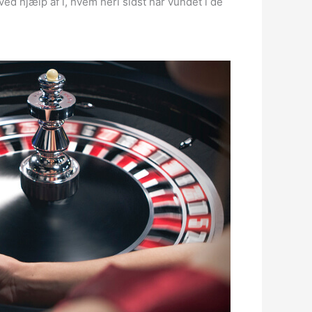
ed hjælp af i, hvem heri sidst har vundet i de