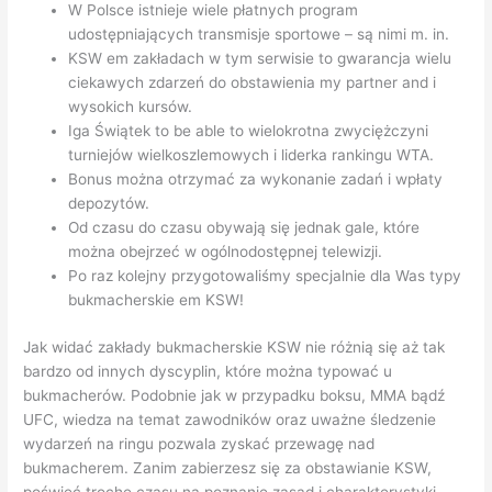
W Polsce istnieje wiele płatnych program
udostępniających transmisje sportowe – są nimi m. in.
KSW em zakładach w tym serwisie to gwarancja wielu
ciekawych zdarzeń do obstawienia my partner and i
wysokich kursów.
Iga Świątek to be able to wielokrotna zwyciężczyni
turniejów wielkoszlemowych i liderka rankingu WTA.
Bonus można otrzymać za wykonanie zadań i wpłaty
depozytów.
Od czasu do czasu obywają się jednak gale, które
można obejrzeć w ogólnodostępnej telewizji.
Po raz kolejny przygotowaliśmy specjalnie dla Was typy
bukmacherskie em KSW!
Jak widać zakłady bukmacherskie KSW nie różnią się aż tak
bardzo od innych dyscyplin, które można typować u
bukmacherów. Podobnie jak w przypadku boksu, MMA bądź
UFC, wiedza na temat zawodników oraz uważne śledzenie
wydarzeń na ringu pozwala zyskać przewagę nad
bukmacherem. Zanim zabierzesz się za obstawianie KSW,
poświęć trochę czasu na poznanie zasad i charakterystyki