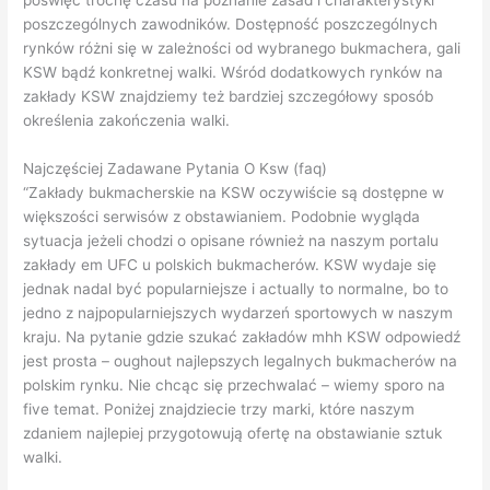
poszczególnych zawodników. Dostępność poszczególnych
rynków różni się w zależności od wybranego bukmachera, gali
KSW bądź konkretnej walki. Wśród dodatkowych rynków na
zakłady KSW znajdziemy też bardziej szczegółowy sposób
określenia zakończenia walki.
Najczęściej Zadawane Pytania O Ksw (faq)
“Zakłady bukmacherskie na KSW oczywiście są dostępne w
większości serwisów z obstawianiem. Podobnie wygląda
sytuacja jeżeli chodzi o opisane również na naszym portalu
zakłady em UFC u polskich bukmacherów. KSW wydaje się
jednak nadal być popularniejsze i actually to normalne, bo to
jedno z najpopularniejszych wydarzeń sportowych w naszym
kraju. Na pytanie gdzie szukać zakładów mhh KSW odpowiedź
jest prosta – oughout najlepszych legalnych bukmacherów na
polskim rynku. Nie chcąc się przechwalać – wiemy sporo na
five temat. Poniżej znajdziecie trzy marki, które naszym
zdaniem najlepiej przygotowują ofertę na obstawianie sztuk
walki.