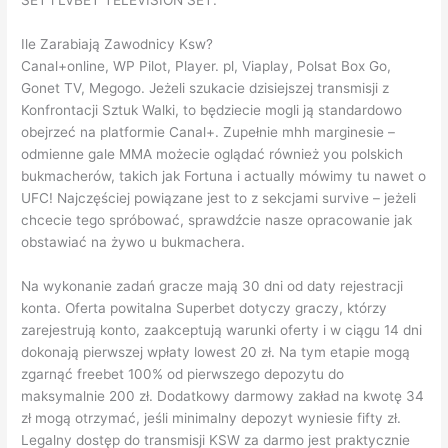
Ile Zarabiają Zawodnicy Ksw?
Canal+online, WP Pilot, Player. pl, Viaplay, Polsat Box Go,
Gonet TV, Megogo. Jeżeli szukacie dzisiejszej transmisji z
Konfrontacji Sztuk Walki, to będziecie mogli ją standardowo
obejrzeć na platformie Canal+. Zupełnie mhh marginesie –
odmienne gale MMA możecie oglądać również you polskich
bukmacherów, takich jak Fortuna i actually mówimy tu nawet o
UFC! Najczęściej powiązane jest to z sekcjami survive – jeżeli
chcecie tego spróbować, sprawdźcie nasze opracowanie jak
obstawiać na żywo u bukmachera.
Na wykonanie zadań gracze mają 30 dni od daty rejestracji
konta. Oferta powitalna Superbet dotyczy graczy, którzy
zarejestrują konto, zaakceptują warunki oferty i w ciągu 14 dni
dokonają pierwszej wpłaty lowest 20 zł. Na tym etapie mogą
zgarnąć freebet 100% od pierwszego depozytu do
maksymalnie 200 zł. Dodatkowy darmowy zakład na kwotę 34
zł mogą otrzymać, jeśli minimalny depozyt wyniesie fifty zł.
Legalny dostęp do transmisji KSW za darmo jest praktycznie