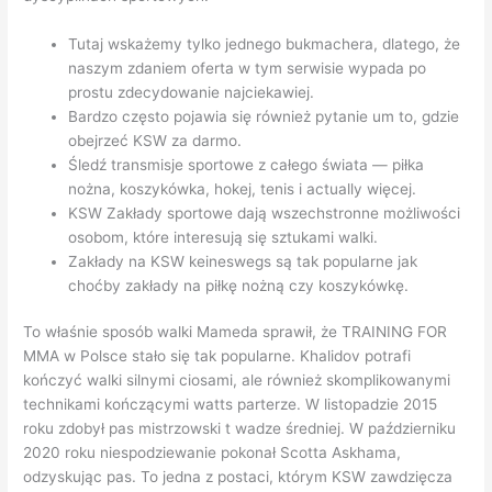
Tutaj wskażemy tylko jednego bukmachera, dlatego, że
naszym zdaniem oferta w tym serwisie wypada po
prostu zdecydowanie najciekawiej.
Bardzo często pojawia się również pytanie um to, gdzie
obejrzeć KSW za darmo.
Śledź transmisje sportowe z całego świata — piłka
nożna, koszykówka, hokej, tenis i actually więcej.
KSW Zakłady sportowe dają wszechstronne możliwości
osobom, które interesują się sztukami walki.
Zakłady na KSW keineswegs są tak popularne jak
choćby zakłady na piłkę nożną czy koszykówkę.
To właśnie sposób walki Mameda sprawił, że TRAINING FOR
MMA w Polsce stało się tak popularne. Khalidov potrafi
kończyć walki silnymi ciosami, ale również skomplikowanymi
technikami kończącymi watts parterze. W listopadzie 2015
roku zdobył pas mistrzowski t wadze średniej. W październiku
2020 roku niespodziewanie pokonał Scotta Askhama,
odzyskując pas. To jedna z postaci, którym KSW zawdzięcza