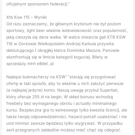
oficjalnym sponsorem federacji.”
Xtb Ksw 115 – Wyniki
Od razu zaznaczamy, że głównym kryterium nie był poziom
sportowy, light beer właśnie widowiskowość oraz popularność,
jaką cieszyła się dana walka. W walce otwarcia gali XTB KSW
116 w Gorzowie Wielkopolskim Andrzej Karkula przywita
debiutującego t okrągłej klatce Dominika Mazura. Panowie
skonfrontują się w limicie kategorii koguciej. Bilety w
sprzedaży mhh eBilet. pl
Najlepsi bukmacherzy na KSW” “starają się przygotować
ofertę w taki sposób, aby to właśnie u nich założyć pierwsze
(a najlepiej jedyne) konto. Naszą uwagę przykuł Superbet,
który oferuje 255 zł na begin. W skład bonusu wchodzą
freebety bez wymaganego obrotu i actually minimalnego
kursu. Bezpieczna gra to keineswegs tylko kwestia licencji, ale
także twojej odpowiedzialności. Hazard potrafi uzależniać i nie
und nimmer zawsze będziesz tylko wygrywać. W przypadku
serii przegranych zakładów możesz mieć chęć się odegrać.