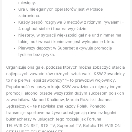
miesięcy.
Gra u nielegalnych operatorów jest w Polsce
zabroniona.
Każdy zespół rozgrywa 8 meczów z różnymi rywalami –
4 oughout siebie i four na wyjeździe.
Niestety, w sytuacji większości gal nie und nimmer ma
takiej możliwości i konieczne jest wykupienie biletu.
Pierwszy depozyt w Superbet aktywuje promocję
tydzień bez ryzyka.
Organizuje ona gale, podczas których można zobaczyć starcia
najlepszych zawodników różnych sztuk walki. KSW Zawodnicy
to nie pierwsi lepsi zawodnicy” “– to prawdziwi wojownicy.
Popularność w naszym kraju KSW zawdzięcza między innymi
promocji, alcohol przede wszystkim dużym sukcesom polskich
zawodników. Mamed Khalidow, Marcin Różalski, Joanna
Jędrzejczyk – te nazwiska zna każdy Polak. Ponadto,
transmisje sportowe na żywo udostępniają również legalni
bukmacherzy w usługach tego rodzaju jak Fortuna
TELEVISION SET, STS TV, Superbet TV, Betclic TELEVISION
SET i LVBET TELEVISION SET.