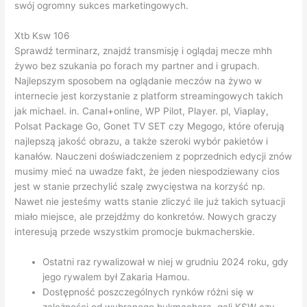
swój ogromny sukces marketingowych.
Xtb Ksw 106
Sprawdź terminarz, znajdź transmisję i oglądaj mecze mhh
żywo bez szukania po forach my partner and i grupach.
Najlepszym sposobem na oglądanie meczów na żywo w
internecie jest korzystanie z platform streamingowych takich
jak michael. in. Canal+online, WP Pilot, Player. pl, Viaplay,
Polsat Package Go, Gonet TV SET czy Megogo, które oferują
najlepszą jakość obrazu, a także szeroki wybór pakietów i
kanałów. Nauczeni doświadczeniem z poprzednich edycji znów
musimy mieć na uwadze fakt, że jeden niespodziewany cios
jest w stanie przechylić szalę zwycięstwa na korzyść np.
Nawet nie jesteśmy watts stanie zliczyć ile już takich sytuacji
miało miejsce, ale przejdźmy do konkretów. Nowych graczy
interesują przede wszystkim promocje bukmacherskie.
Ostatni raz rywalizował w niej w grudniu 2024 roku, gdy
jego rywalem był Zakaria Hamou.
Dostępność poszczególnych rynków różni się w
zależności od wybranego bukmachera, gali KSW czy