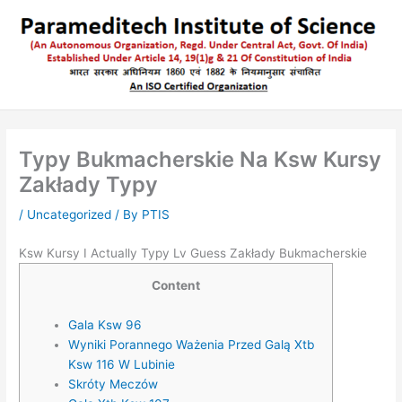
Skip
to
content
Typy Bukmacherskie Na Ksw Kursy
Zakłady Typy
/
Uncategorized
/ By
PTIS
Ksw Kursy I Actually Typy Lv Guess Zakłady Bukmacherskie
Content
Gala Ksw 96
Wyniki Porannego Ważenia Przed Galą Xtb
Ksw 116 W Lubinie
Skróty Meczów