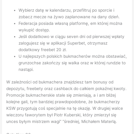
Wybierz datę w kalendarzu, przefiltruj po sporcie i
zobacz mecze na żywo zaplanowane na dany dzień.
Federacja posiada własną platformę, em której można
wykupić dostęp.
Jeśli dodatkowo w ciągu seven dni od pierwszej wpłaty
zalogujesz się w aplikacji Superbet, otrzymasz
dodatkowy freebet 20 zł.
U najlepszych polskich bukmacherów można obstawiać,
grunzochse zakończy się walka oraz w której rundzie to
nastąpi.
W zależności od bukmachera znajdziesz tam bonusy od
depozytu, freebety oraz cashback do całkiem pokaźnej kwoty.
Promocje bukmacherskie stale się zmieniają, a i am bliżej
kolejne gali, tym bardziej prawdopodobne, że bukmacherzy
KSW przygotują coś specjalnie na tę okazję. W drugiej walce
wieczoru faworytem był Piotr Kuberski, który zmierzył się
unces byłym mistrzem wagi” “średniej, Michałem Materlą.