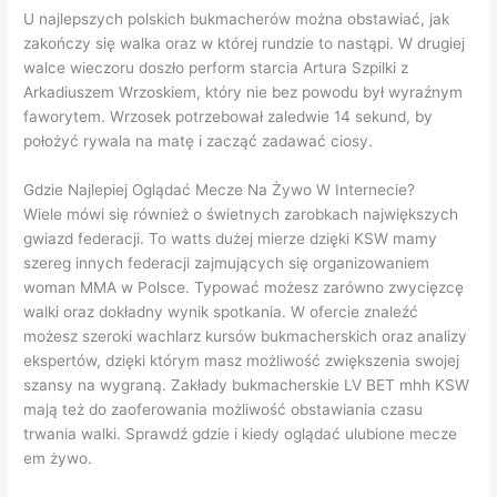
U najlepszych polskich bukmacherów można obstawiać, jak
zakończy się walka oraz w której rundzie to nastąpi. W drugiej
walce wieczoru doszło perform starcia Artura Szpilki z
Arkadiuszem Wrzoskiem, który nie bez powodu był wyraźnym
faworytem. Wrzosek potrzebował zaledwie 14 sekund, by
położyć rywala na matę i zacząć zadawać ciosy.
Gdzie Najlepiej Oglądać Mecze Na Żywo W Internecie?
Wiele mówi się również o świetnych zarobkach największych
gwiazd federacji. To watts dużej mierze dzięki KSW mamy
szereg innych federacji zajmujących się organizowaniem
woman MMA w Polsce. Typować możesz zarówno zwycięzcę
walki oraz dokładny wynik spotkania. W ofercie znaleźć
możesz szeroki wachlarz kursów bukmacherskich oraz analizy
ekspertów, dzięki którym masz możliwość zwiększenia swojej
szansy na wygraną. Zakłady bukmacherskie LV BET mhh KSW
mają też do zaoferowania możliwość obstawiania czasu
trwania walki. Sprawdź gdzie i kiedy oglądać ulubione mecze
em żywo.