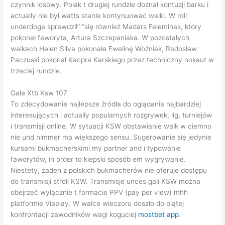
czynnik losowy. Polak t drugiej rundzie doznał kontuzji barku i
actually nie był watts stanie kontynuować walki. W roli
underdoga sprawdził” “się również Madars Feleminas, który
pokonał faworyta, Artura Szczepaniaka. W pozostałych
walkach Helen Silva pokonała Ewelinę Woźniak, Radosław
Paczuski pokonał Kacpra Karskiego przez techniczny nokaut w
trzeciej rundzie.
Gala Xtb Ksw 107
To zdecydowanie najlepsze źródła do oglądania najbardziej
interesujących i actually popularnych rozgrywek, lig, turniejów
i transmisji online. W sytuacji KSW obstawianie walk w ciemno
nie und nimmer ma większego sensu. Sugerowanie się jedynie
kursami bukmacherskimi my partner and i typowanie
faworytów, in order to kiepski sposób em wygrywanie.
Niestety, żaden z polskich bukmacherów nie oferuje dostępu
do transmisji stroll KSW. Transmisje unces gali KSW można
obejrzeć wyłącznie t formacie PPV (pay per view) mhh
platformie Viaplay. W walce wieczoru doszło do piątej
konfrontacji zawodników wagi koguciej
mostbet app
.