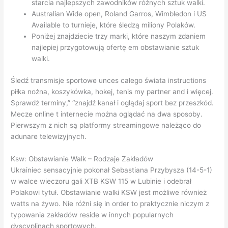
starcia najlepszych zawodników różnych sztuk walki.
Australian Wide open, Roland Garros, Wimbledon i US
Available to turnieje, które śledzą miliony Polaków.
Poniżej znajdziecie trzy marki, które naszym zdaniem
najlepiej przygotowują ofertę em obstawianie sztuk
walki.
Śledź transmisje sportowe unces całego świata instructions
piłka nożna, koszykówka, hokej, tenis my partner and i więcej.
Sprawdź terminy,” “znajdź kanał i oglądaj sport bez przeszkód.
Mecze online t internecie można oglądać na dwa sposoby.
Pierwszym z nich są platformy streamingowe należąco do
adunare telewizyjnych.
Ksw: Obstawianie Walk – Rodzaje Zakładów
Ukrainiec sensacyjnie pokonał Sebastiana Przybysza (14-5-1)
w walce wieczoru gali XTB KSW 115 w Lubinie i odebrał
Polakowi tytuł. Obstawianie walki KSW jest możliwe również
watts na żywo. Nie różni się in order to praktycznie niczym z
typowania zakładów reside w innych popularnych
dyscyplinach sportowych.