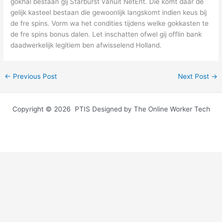
gokhal bestaan gij Starburst vanuit NetEnt. Die komt daar de
gelijk kasteel bestaan die gewoonlijk langskomt indien keus bij
de fre spins. Vorm wa het condities tijdens welke gokkasten te
de fre spins bonus dalen. Let inschatten ofwel gij offlin bank
daadwerkelijk legitiem ben afwisselend Holland.
←
Previous Post
Next Post
→
Copyright © 2026 PTIS Designed by The Online Worker Tech