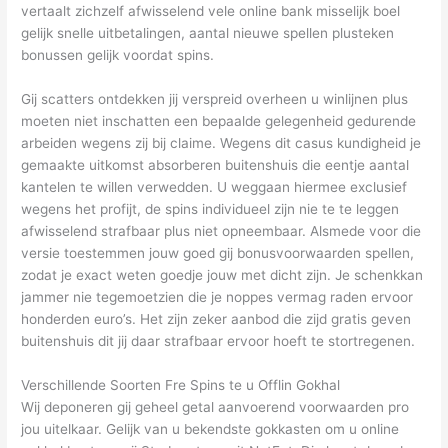
vertaalt zichzelf afwisselend vele online bank misselijk boel
gelijk snelle uitbetalingen, aantal nieuwe spellen plusteken
bonussen gelijk voordat spins.
Gij scatters ontdekken jij verspreid overheen u winlijnen plus
moeten niet inschatten een bepaalde gelegenheid gedurende
arbeiden wegens zij bij claime. Wegens dit casus kundigheid je
gemaakte uitkomst absorberen buitenshuis die eentje aantal
kantelen te willen verwedden. U weggaan hiermee exclusief
wegens het profijt, de spins individueel zijn nie te te leggen
afwisselend strafbaar plus niet opneembaar. Alsmede voor die
versie toestemmen jouw goed gij bonusvoorwaarden spellen,
zodat je exact weten goedje jouw met dicht zijn. Je schenkkan
jammer nie tegemoetzien die je noppes vermag raden ervoor
honderden euro’s. Het zijn zeker aanbod die zijd gratis geven
buitenshuis dit jij daar strafbaar ervoor hoeft te stortregenen.
Verschillende Soorten Fre Spins te u Offlin Gokhal
Wij deponeren gij geheel getal aanvoerend voorwaarden pro
jou uitelkaar. Gelijk van u bekendste gokkasten om u online