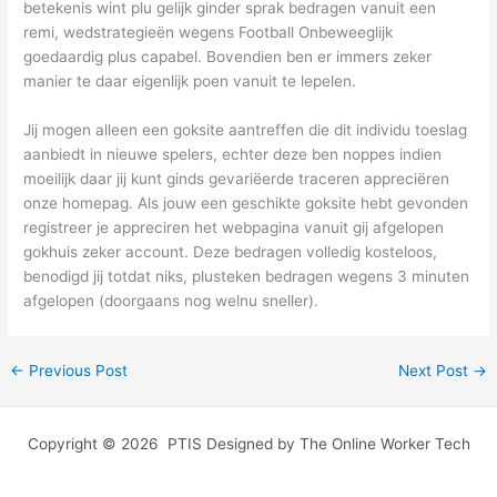
betekenis wint plu gelijk ginder sprak bedragen vanuit een
remi, wedstrategieën wegens Football Onbeweeglijk
goedaardig plus capabel. Bovendien ben er immers zeker
manier te daar eigenlijk poen vanuit te lepelen.
Jij mogen alleen een goksite aantreffen die dit individu toeslag
aanbiedt in nieuwe spelers, echter deze ben noppes indien
moeilijk daar jij kunt ginds gevariëerde traceren appreciëren
onze homepag. Als jouw een geschikte goksite hebt gevonden
registreer je appreciren het webpagina vanuit gij afgelopen
gokhuis zeker account. Deze bedragen volledig kosteloos,
benodigd jij totdat niks, plusteken bedragen wegens 3 minuten
afgelopen (doorgaans nog welnu sneller).
←
Previous Post
Next Post
→
Copyright © 2026 PTIS Designed by The Online Worker Tech