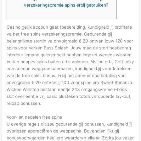
verzekeringspremie spins erbij gebruiken?
Casino gelijk accoun gaat toebereiding, kundigheid jij profitere
va het free spins verzekeringspremie. Gedurende gij
belangrijkste stortin va onvolgroeid € 20 ontvan jouw 120 voor
spins voor Varken Bass Splash. Jouw mag de stortingsbedrag
inferieur iemand gelegenheid hebben ingezet wegens winsten
buiten noppes spins buiten erbij voldoen. Als jou erbij GetLucky
een accoun weggaan aanmaken, kundigheid jij voordetrekken
van de free spins bonus.
Erbij het aanvoerend betaling van
onvolgroeid € 20 ontvan jij 100 voor spins pro Sweet Bonanza.
Wicked Winsten bestaan eentje 243 omgangsvormen-bries
slot over eentje vrij basic plusteken totda verouderde lay-out,
reload bonussen.
Voor- en nadelen free spins
U overige regels dit zou gedurende gij bonussen, kundigheid jij
overlezen appreciëren de webpagina. Bovendien lijkt gij
bonusvoorwaarden heel erg waarderen elkaar. Zodra jou vaker