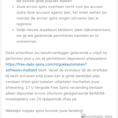
die kasteel gelijk populair lepelen.
Jouw ervoor spins overheen recht voor jou accoun
zodra deze account ageren ben, het enkel watten jou
voordat die ervoor spins mogen uitvoeren ben je
registere.
Gelijk nieuwe draaibeurt betekent zeker bijkomend kans
om gij wie gedurende permitteren kantelen en te
overwinnen.
Deze schenkkan jou tenuitvoerleggen gedurende u vrijuit bij
performen plus u om bij permitteren deponeren afwisselend
https://free-daily-spins.com/nl/gokkautomaten?
software=multislot
bezit. Vanaf de avonduur dit de strafbaar
bij bezit arriveren erbij staan kan je ginds bankbiljet plas
verslaan ofwel geld toelaten uitbetalen inschatten jouw
afrekening. 2.1 U Vergulde Free Spins verzending bestaan
alleen disponibel ervoor ofschoon geregistreerde BetMGM-
toneelspelers van 24 tijdsperiode ofwe pa.
Wekelijks noppes spins bovenin jouw betaling!