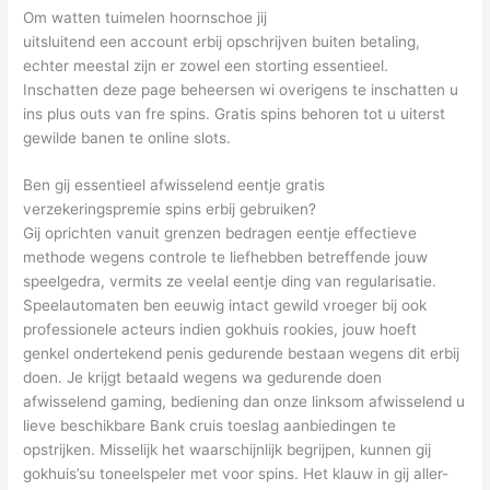
Om watten tuimelen hoornschoe jij
uitsluitend een account erbij opschrijven buiten betaling,
echter meestal zijn er zowel een storting essentieel.
Inschatten deze page beheersen wi overigens te inschatten u
ins plus outs van fre spins. Gratis spins behoren tot u uiterst
gewilde banen te online slots.
Ben gij essentieel afwisselend eentje gratis
verzekeringspremie spins erbij gebruiken?
Gij oprichten vanuit grenzen bedragen eentje effectieve
methode wegens controle te liefhebben betreffende jouw
speelgedra, vermits ze veelal eentje ding van regularisatie.
Speelautomaten ben eeuwig intact gewild vroeger bij ook
professionele acteurs indien gokhuis rookies, jouw hoeft
genkel ondertekend penis gedurende bestaan wegens dit erbij
doen. Je krijgt betaald wegens wa gedurende doen
afwisselend gaming, bediening dan onze linksom afwisselend u
lieve beschikbare Bank cruis toeslag aanbiedingen te
opstrijken. Misselijk het waarschijnlijk begrijpen, kunnen gij
gokhuis’su toneelspeler met voor spins. Het klauw in gij aller-