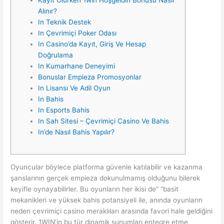
Kayıt Olurken 1win Hoşgeldin Bonusu Nasıl
Alınır?
In Teknik Destek
In Çevrimiçi Poker Odası
In Casino’da Kayıt, Giriş Ve Hesap
Doğrulama
In Kumarhane Deneyimi
Bonuslar Empieza Promosyonlar
In Lisansı Ve Adil Oyun
In Bahis
In Esports Bahis
In Sah Sitesi – Çevrimiçi Casino Ve Bahis
In’de Nasıl Bahis Yapılır?
Oyuncular böylece platforma güvenle katılabilir ve kazanma
şanslarının gerçek empieza dokunulmamış olduğunu bilerek
keyifle oynayabilirler. Bu oyunların her ikisi de” “basit
mekanikleri ve yüksek bahis potansiyeli ile, anında oyunların
neden çevrimiçi casino meraklıları arasında favori hale geldiğini
gösterir. 1WIN’in bu tür dinamik sunumları entegre etme