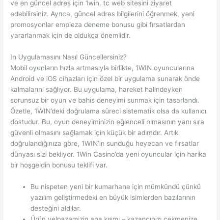
ve en güncel adres için 1win. tc web sitesini ziyaret
edebilirsiniz. Ayrıca, güncel adres bilgilerini öğrenmek, yeni
promosyonlar empieza deneme bonusu gibi fırsatlardan
yararlanmak için de oldukça önemlidir.
In Uygulamasını Nasıl Güncellersiniz?
Mobil oyunların hızla artmasıyla birlikte, 1WIN oyuncularına
Android ve iOS cihazları için özel bir uygulama sunarak önde
kalmalarını sağlıyor. Bu uygulama, hareket halindeyken
sorunsuz bir oyun ve bahis deneyimi sunmak için tasarlandı.
Özetle, 1WIN’deki doğrulama süreci sistematik olsa da kullanıcı
dostudur. Bu, oyun deneyiminizin eğlenceli olmasının yanı sıra
güvenli olmasını sağlamak için küçük bir adımdır. Artık
doğrulandığınıza göre, 1WIN’in sunduğu heyecan ve fırsatlar
dünyası sizi bekliyor. 1Win Casino’da yeni oyuncular için harika
bir hoşgeldin bonusu teklifi var.
Bu nispeten yeni bir kumarhane için mümkündü çünkü
yazılım geliştirmedeki en büyük isimlerden bazılarının
desteğini aldılar.
Ürün yelpazemizin ana kısmı – kazancınızı çekmenize