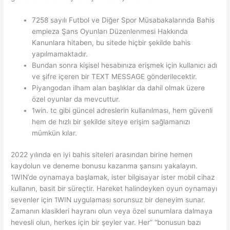
7258 sayılı Futbol ve Diğer Spor Müsabakalarında Bahis
empieza Şans Oyunları Düzenlenmesi Hakkında
Kanunlara hitaben, bu sitede hiçbir şekilde bahis
yapılmamaktadır.
Bundan sonra kişisel hesabınıza erişmek için kullanıcı adı
ve şifre içeren bir TEXT MESSAGE gönderilecektir.
Piyangodan ilham alan başlıklar da dahil olmak üzere
özel oyunlar da mevcuttur.
1win. tc gibi güncel adreslerin kullanılması, hem güvenli
hem de hızlı bir şekilde siteye erişim sağlamanızı
mümkün kılar.
2022 yılında en iyi bahis siteleri arasından birine hemen
kaydolun ve deneme bonusu kazanma şansını yakalayın.
1WIN’de oynamaya başlamak, ister bilgisayar ister mobil cihaz
kullanın, basit bir süreçtir. Hareket halindeyken oyun oynamayı
sevenler için 1WIN uygulaması sorunsuz bir deneyim sunar.
Zamanın klasikleri hayranı olun veya özel sunumlara dalmaya
hevesli olun, herkes için bir şeyler var. Her” “bonusun bazı