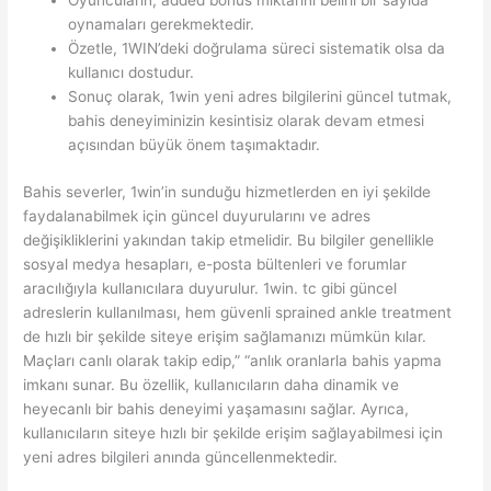
Oyuncuların, added bonus miktarını belirli bir sayıda
oynamaları gerekmektedir.
Özetle, 1WIN’deki doğrulama süreci sistematik olsa da
kullanıcı dostudur.
Sonuç olarak, 1win yeni adres bilgilerini güncel tutmak,
bahis deneyiminizin kesintisiz olarak devam etmesi
açısından büyük önem taşımaktadır.
Bahis severler, 1win’in sunduğu hizmetlerden en iyi şekilde
faydalanabilmek için güncel duyurularını ve adres
değişikliklerini yakından takip etmelidir. Bu bilgiler genellikle
sosyal medya hesapları, e-posta bültenleri ve forumlar
aracılığıyla kullanıcılara duyurulur. 1win. tc gibi güncel
adreslerin kullanılması, hem güvenli sprained ankle treatment
de hızlı bir şekilde siteye erişim sağlamanızı mümkün kılar.
Maçları canlı olarak takip edip,” “anlık oranlarla bahis yapma
imkanı sunar. Bu özellik, kullanıcıların daha dinamik ve
heyecanlı bir bahis deneyimi yaşamasını sağlar. Ayrıca,
kullanıcıların siteye hızlı bir şekilde erişim sağlayabilmesi için
yeni adres bilgileri anında güncellenmektedir.