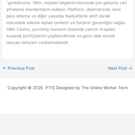
“girebilirsiniz. 1Win, müşteri bilgilerini korumak için gelişmiş veri
şifreleme standartlarını kullanır. Platform, dolandırıcılık, kara
para aklama ve diğer yasadışı faaliyetlerle aktif olarak
mücadele ederek kişisel verilerin ve fonların güvenliğini sağlar.
1Win Casino, çevrimiçi kumarın ötesinde yatırım fırsatları
sunarak portföylerini çeşitlendirmek ve getiri elde etmek
isteyen bireyleri cezbetmektedir.
←
Previous Post
Next Post
→
Copyright © 2026 PTIS Designed by The Online Worker Tech