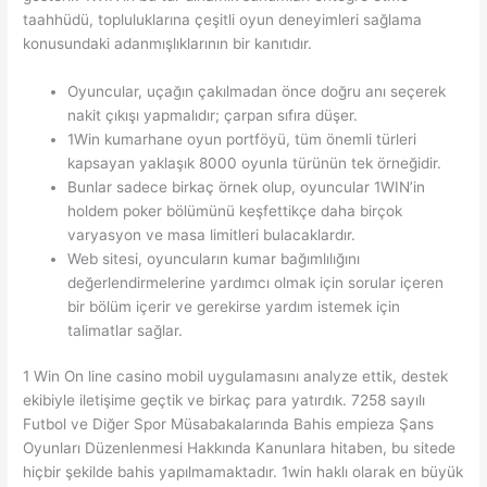
taahhüdü, topluluklarına çeşitli oyun deneyimleri sağlama
konusundaki adanmışlıklarının bir kanıtıdır.
Oyuncular, uçağın çakılmadan önce doğru anı seçerek
nakit çıkışı yapmalıdır; çarpan sıfıra düşer.
1Win kumarhane oyun portföyü, tüm önemli türleri
kapsayan yaklaşık 8000 oyunla türünün tek örneğidir.
Bunlar sadece birkaç örnek olup, oyuncular 1WIN’in
holdem poker bölümünü keşfettikçe daha birçok
varyasyon ve masa limitleri bulacaklardır.
Web sitesi, oyuncuların kumar bağımlılığını
değerlendirmelerine yardımcı olmak için sorular içeren
bir bölüm içerir ve gerekirse yardım istemek için
talimatlar sağlar.
1 Win On line casino mobil uygulamasını analyze ettik, destek
ekibiyle iletişime geçtik ve birkaç para yatırdık. 7258 sayılı
Futbol ve Diğer Spor Müsabakalarında Bahis empieza Şans
Oyunları Düzenlenmesi Hakkında Kanunlara hitaben, bu sitede
hiçbir şekilde bahis yapılmamaktadır. 1win haklı olarak en büyük