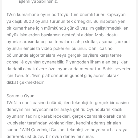
işlemi yapabilirsiniz.
1Win kumarhane oyun portföyü, tüm önemli türleri kapsayan
yaklaşık 8000 oyunla türünün tek örneğidir. Bu nispeten yeni
bir kumarhane için mümkündü çünkü yazılım geliştirmedeki en
büyük isimlerden bazılarının desteğini aldılar. Mobil dostu
oyunlar arasında orijinal temalara sahip slotlar, aşamalı jackpot
oyunları empieza video pokerleri bulunur. Canlı casino
bölümünde algoritmalara veya gerçek bayilere karşı terme
conseillé oyunları oynanabilir. Piyangodan ilham alan başlıklar
da dahil olmak üzere özel oyunlar da mevcuttur. Bahis severler
için 1win. tc, 1win platformunun güncel giriş adresi olarak
dikkat çekmektedir.
Sorumlu Oyun
1WIN’in canlı casino bölümü, ileri teknoloji ile gerçek bir casino
deneyiminin heyecanını bir araya getirir. Oyuncuların klasik
oyunların tadını çıkarabilecekleri, gerçek zamanlı olarak canlı
krupiyeler tarafından yönlendirilen, kendini adamış bir alan
sunar. 1WIN Çevrimiçi Casino, teknoloji ve heyecanı bir araya
getirerek üst düzey bir oyun deneyimi sunar.