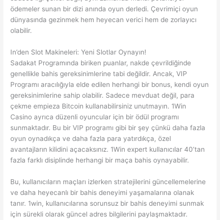
ödemeler sunan bir dizi anında oyun derledi. Çevrimiçi oyun
dünyasında gezinmek hem heyecan verici hem de zorlayıcı
olabilir.
In’den Slot Makineleri: Yeni Slotlar Oynayın!
Sadakat Programında biriken puanlar, nakde çevrildiğinde
genellikle bahis gereksinimlerine tabi değildir. Ancak, VIP
Programı aracılığıyla elde edilen herhangi bir bonus, kendi oyun
gereksinimlerine sahip olabilir. Sadece mevduat değil, para
çekme empieza Bitcoin kullanabilirsiniz unutmayın. 1Win
Casino ayrıca düzenli oyuncular için bir ödül programı
sunmaktadır. Bu bir VIP programı gibi bir şey çünkü daha fazla
oyun oynadıkça ve daha fazla para yatırdıkça, özel
avantajların kilidini açacaksınız. 1Win expert kullanıcılar 40’tan
fazla farklı disiplinde herhangi bir maça bahis oynayabilir.
Bu, kullanıcıların maçları izlerken stratejilerini güncellemelerine
ve daha heyecanlı bir bahis deneyimi yaşamalarına olanak
tanır. 1win, kullanıcılarına sorunsuz bir bahis deneyimi sunmak
için sürekli olarak güncel adres bilgilerini paylaşmaktadır.