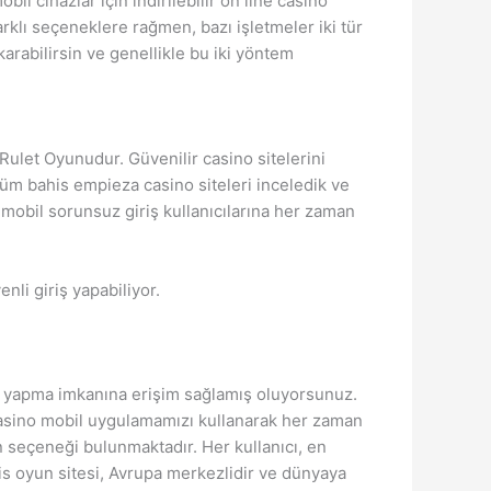
il cihazlar için indirilebilir on line casino
arklı seçeneklere rağmen, bazı işletmeler iki tür
karabilirsin ve genellikle bu iki yöntem
Rulet Oyunudur. Güvenilir casino sitelerini
 tüm bahis empieza casino siteleri inceledik ve
 mobil sorunsuz giriş kullanıcılarına her zaman
enli giriş yapabiliyor.
lem yapma imkanına erişim sağlamış oluyorsunuz.
 Casino mobil uygulamamızı kullanarak her zaman
 seçeneği bulunmaktadır. Her kullanıcı, en
his oyun sitesi, Avrupa merkezlidir ve dünyaya