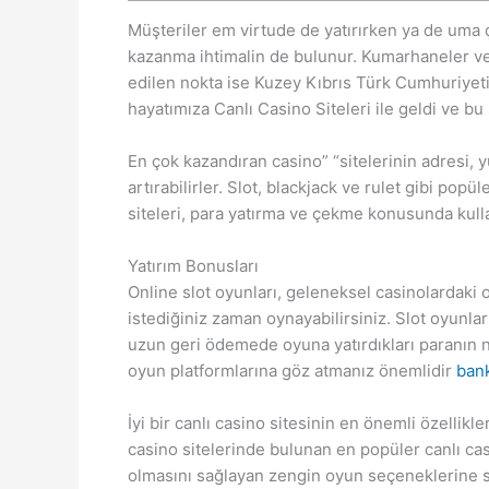
Müşteriler em virtude de yatırırken ya de uma 
kazanma ihtimalin de bulunur. Kumarhaneler ve
edilen nokta ise Kuzey Kıbrıs Türk Cumhuriyeti. T
hayatımıza Canlı Casino Siteleri ile geldi ve b
En çok kazandıran casino” “sitelerinin adresi, y
artırabilirler. Slot, blackjack ve rulet gibi popü
siteleri, para yatırma ve çekme konusunda kull
Yatırım Bonusları
Online slot oyunları, geleneksel casinolardaki
istediğiniz zaman oynayabilirsiniz. Slot oyunlar
uzun geri ödemede oyuna yatırdıkları paranın ne k
oyun platformlarına göz atmanız önemlidir
ban
İyi bir canlı casino sitesinin en önemli özelli
casino sitelerinde bulunan en popüler canlı casin
olmasını sağlayan zengin oyun seçeneklerine sahi