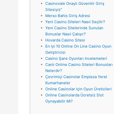
Casinovale Onaylı Güvenilir Giriş
Sitesiyiz”
Merso Bahis Giriş Adresi
Yeni Casino Siteleri Nasıl Seçilir?
Yeni Casino Sitelerinde Sunulan
Bonuslar Nasıl Çalışır?
Hovarda Casino Sitesi
En Iyi 10 Online On Line Casino Oyun
Geliştiricisi
Casino Şans Oyunları Incelemeleri
Canlı Online Casino Siteleri Bonusları
Nelerdir?
Çevrimiçi Casinolar Empieza Yerel
Kumarhaneler
Online Casinolar Için Oyun Üreticileri
Online Casinolarda Ücretsiz Slot
Oynayabilir Mi?