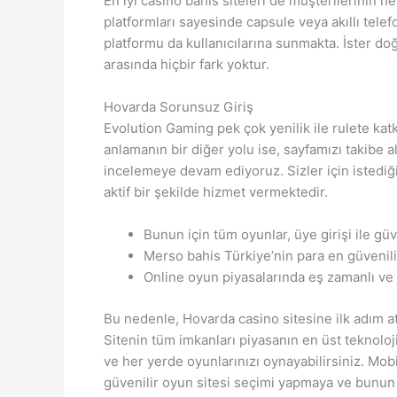
En iyi casino bahis siteleri de müşterilerinin h
platformları sayesinde capsule veya akıllı telef
platformu da kullanıcılarına sunmakta. İster doğ
arasında hiçbir fark yoktur.
Hovarda Sorunsuz Giriş
Evolution Gaming pek çok yenilik ile rulete kat
anlamanın bir diğer yolu ise, sayfamızı takibe 
incelemeye devam ediyoruz. Sizler için istediğin
aktif bir şekilde hizmet vermektedir.
Bunun için tüm oyunlar, üye girişi ile güve
Merso bahis Türkiye’nin para en güvenilir
Online oyun piyasalarında eş zamanlı ve e
Bu nedenle, Hovarda casino sitesine ilk adım at
Sitenin tüm imkanları piyasanın en üst teknolo
ve her yerde oyunlarınızı oynayabilirsiniz. Mo
güvenilir oyun sitesi seçimi yapmaya ve bunun i