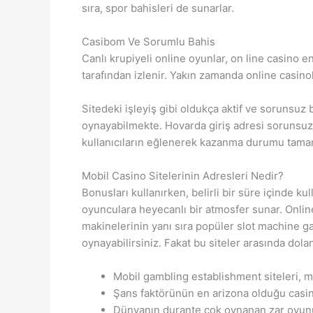
sıra, spor bahisleri de sunarlar.
Casibom Ve Sorumlu Bahis
Canlı krupiyeli online oyunlar, on line casino 
tarafından izlenir. Yakın zamanda online casin
Sitedeki işleyiş gibi oldukça aktif ve sorunsuz 
oynayabilmekte. Hovarda giriş adresi sorunsuz b
kullanıcıların eğlenerek kazanma durumu ta
Mobil Casino Sitelerinin Adresleri Nedir?
Bonusları kullanırken, belirli bir süre içinde ku
oyunculara heyecanlı bir atmosfer sunar. Online 
makinelerinin yanı sıra popüler slot machine ga
oynayabilirsiniz. Fakat bu siteler arasında dol
Mobil gambling establishment siteleri, mob
Şans faktörünün en arizona olduğu casino
Dünyanın durante çok oynanan zar oyun