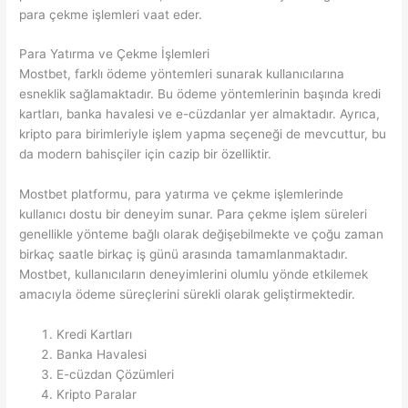
para çekme işlemleri vaat eder.
Para Yatırma ve Çekme İşlemleri
Mostbet, farklı ödeme yöntemleri sunarak kullanıcılarına
esneklik sağlamaktadır. Bu ödeme yöntemlerinin başında kredi
kartları, banka havalesi ve e-cüzdanlar yer almaktadır. Ayrıca,
kripto para birimleriyle işlem yapma seçeneği de mevcuttur, bu
da modern bahisçiler için cazip bir özelliktir.
Mostbet platformu, para yatırma ve çekme işlemlerinde
kullanıcı dostu bir deneyim sunar. Para çekme işlem süreleri
genellikle yönteme bağlı olarak değişebilmekte ve çoğu zaman
birkaç saatle birkaç iş günü arasında tamamlanmaktadır.
Mostbet, kullanıcıların deneyimlerini olumlu yönde etkilemek
amacıyla ödeme süreçlerini sürekli olarak geliştirmektedir.
Kredi Kartları
Banka Havalesi
E-cüzdan Çözümleri
Kripto Paralar