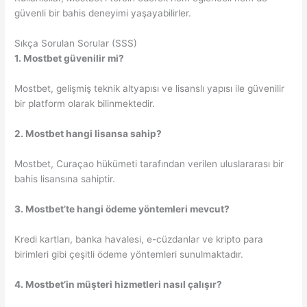
güvenli bir bahis deneyimi yaşayabilirler.
Sıkça Sorulan Sorular (SSS)
1. Mostbet güvenilir mi?
Mostbet, gelişmiş teknik altyapısı ve lisanslı yapısı ile güvenilir
bir platform olarak bilinmektedir.
2. Mostbet hangi lisansa sahip?
Mostbet, Curaçao hükümeti tarafından verilen uluslararası bir
bahis lisansına sahiptir.
3. Mostbet’te hangi ödeme yöntemleri mevcut?
Kredi kartları, banka havalesi, e-cüzdanlar ve kripto para
birimleri gibi çeşitli ödeme yöntemleri sunulmaktadır.
4. Mostbet’in müşteri hizmetleri nasıl çalışır?