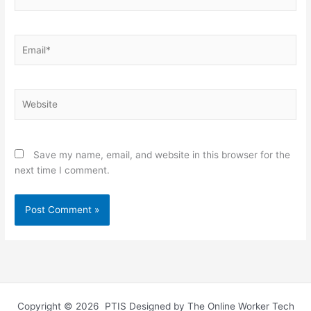
Email*
Website
Save my name, email, and website in this browser for the
next time I comment.
Copyright © 2026 PTIS Designed by The Online Worker Tech