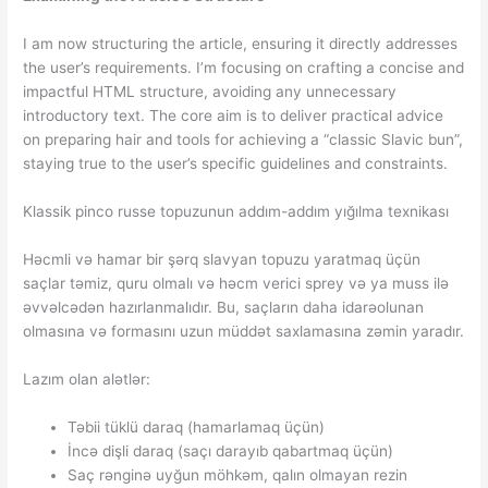
I am now structuring the article, ensuring it directly addresses
the user’s requirements. I’m focusing on crafting a concise and
impactful HTML structure, avoiding any unnecessary
introductory text. The core aim is to deliver practical advice
on preparing hair and tools for achieving a “classic Slavic bun”,
staying true to the user’s specific guidelines and constraints.
Klassik pinco russe topuzunun addım-addım yığılma texnikası
Həcmli və hamar bir şərq slavyan topuzu yaratmaq üçün
saçlar təmiz, quru olmalı və həcm verici sprey və ya muss ilə
əvvəlcədən hazırlanmalıdır. Bu, saçların daha idarəolunan
olmasına və formasını uzun müddət saxlamasına zəmin yaradır.
Lazım olan alətlər:
Təbii tüklü daraq (hamarlamaq üçün)
İncə dişli daraq (saçı darayıb qabartmaq üçün)
Saç rənginə uyğun möhkəm, qalın olmayan rezin