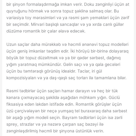
bir şinyon formalaşdırmağa imkan verir. Doku zənginliyi üçün at
quyruğunu hörmək və sonra topuz şəklinə salmaq olar. Bu
variasiya toy mərasimləri və ya rəsmi şam yeməkləri üçün zərif
bir seçimdir. Mirvari başlıqlı sancaqlar və ya xırda canlı güllər
düzümə romantik bir çalar əlavə edəcək.
Uzun saçlar daha mürəkkəb və həcmli ənənəvi topuz modelləri
üçün geniş imkanlar təqdim edir. İki hörüyü bir-birinə dolayaraq
böyük bir topuz düzəltmək və ya bir qədər sərbəst, dağınıq
yığım yaratmaq mümkündür. Gəlin saçı və ya qala gecələri
üçün bu təmtəraqlı görünüş idealdır. Taclar, iri gül
kompozisiyaları və ya daş-qaşlı saç torları ilə tamamlana bilər.
Rəsmi tədbirlər üçün saçları hamar darayın və heç bir tük
kənara çıxmayacaq şəkildə aşağıdan möhkəm yığın. Güclü
fiksasiya edən lakdan istifadə edin. Romantik görüşlər üçün
üzü çərçivələyən bir neçə yumşaq tel buraxaraq daha sərbəst
bir aşağı yığım modeli seçin. Bayram tədbirləri üçün isə zərli
sprey, strazlar və ya nəzərə çarpan saç bəzəyi ilə
zənginləşdirilmiş həcmli bir şinyona üstünlük verin.