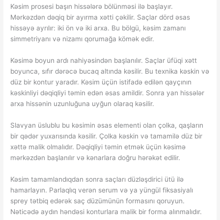
Kəsim prosesi başın hissələrə bölünməsi ilə başlayır.
Mərkəzdən dəqiq bir ayırma xətti çəkilir. Saçlar dörd əsas
hissəyə ayrılır: iki ön və iki arxa. Bu bölgü, kəsim zamanı
simmetriyanı və nizamı qorumağa kömək edir.
Kəsimə boyun ardı nahiyəsindən başlanılır. Saçlar üfüqi xətt
boyunca, sıfır dərəcə bucaq altında kəsilir. Bu texnika kəskin və
düz bir kontur yaradır. Kəsim üçün istifadə edilən qayçının
kəskinliyi dəqiqliyi təmin edən əsas amildir. Sonra yan hissələr
arxa hissənin uzunluğuna uyğun olaraq kəsilir.
Slavyan üslublu bu kəsimin əsas elementi olan çolka, qaşların
bir qədər yuxarısında kəsilir. Çolka kəskin və tamamilə düz bir
xəttə malik olmalıdır. Dəqiqliyi təmin etmək üçün kəsimə
mərkəzdən başlanılır və kənarlara doğru hərəkət edilir.
Kəsim tamamlandıqdan sonra saçları düzləşdirici ütü ilə
hamarlayın. Parlaqlıq verən serum və ya yüngül fiksasiyalı
sprey tətbiq edərək saç düzümünün formasını qoruyun.
Nəticədə aydın həndəsi konturlara malik bir forma alınmalıdır.