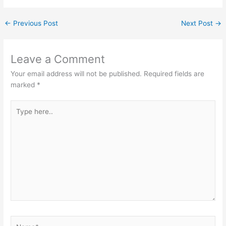
←
Previous Post
Next Post
→
Leave a Comment
Your email address will not be published.
Required fields are
marked
*
Type
here..
Name*