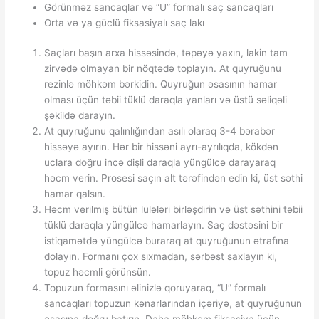
Görünməz sancaqlar və “U” formalı saç sancaqları
Orta və ya güclü fiksasiyalı saç lakı
Saçları başın arxa hissəsində, təpəyə yaxın, lakin tam
zirvədə olmayan bir nöqtədə toplayın. At quyruğunu
rezinlə möhkəm bərkidin. Quyruğun əsasının hamar
olması üçün təbii tüklü daraqla yanları və üstü səliqəli
şəkildə darayın.
At quyruğunu qalınlığından asılı olaraq 3-4 bərabər
hissəyə ayırın. Hər bir hissəni ayrı-ayrılıqda, kökdən
uclara doğru incə dişli daraqla yüngülcə darayaraq
həcm verin. Prosesi saçın alt tərəfindən edin ki, üst səthi
hamar qalsın.
Həcm verilmiş bütün lülələri birləşdirin və üst səthini təbii
tüklü daraqla yüngülcə hamarlayın. Saç dəstəsini bir
istiqamətdə yüngülcə buraraq at quyruğunun ətrafına
dolayın. Formanı çox sıxmadan, sərbəst saxlayın ki,
topuz həcmli görünsün.
Topuzun formasını əlinizlə qoruyaraq, “U” formalı
sancaqları topuzun kənarlarından içəriyə, at quyruğunun