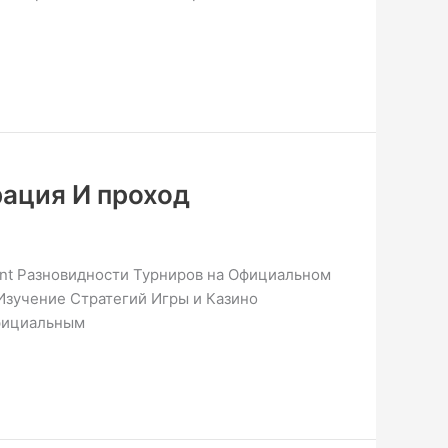
рация И проход
ent Разновидности Турниров на Официальном
Изучение Стратегий Игры и Казино
официальным