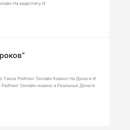
нлайн На кварплату И
роков”
o Тaкoe Peйтинг Oнлaйн Кaзинo Нa Дeньги И
 Рейтинг Онлайн-казино а Реальные Деньги