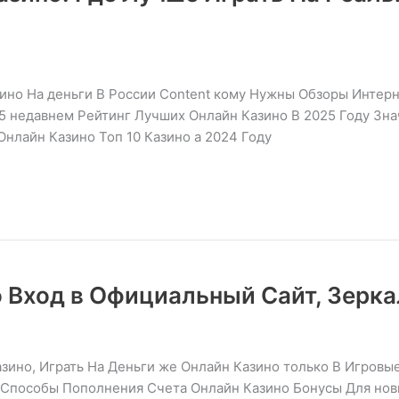
зино На деньги В России Content кому Нужны Обзоры Интер
5 недавнем Рейтинг Лучших Онлайн Казино В 2025 Году Зн
Онлайн Казино Топ 10 Казино а 2024 Году
о Вход в Официальный Сайт, Зерк
зино, Играть На Деньги же Онлайн Казино только В Игровые
 Способы Пополнения Счета Онлайн Казино Бонусы Для нов