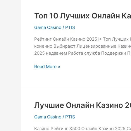
Топ
Топ 10 Лучших Онлайн К
10
Gama Casino
/
PTIS
Лучших
Онлайн
Рейтинг Онлайн Казино 2025 ᐉ Топ Лучших К
Казино
конечно Выбирают Лицензированные Казино?
В
2025 недавнем Работа служба Поддержки П
россии
2025
Read More »
Рейтинг
Лицензионных
Сайтов
Лучшие
Лучшие Онлайн Казино 20
Онлайн
Gama Casino
/
PTIS
Казино
2025
Казино Рейтинг 3500 Онлайн Казино 2025 