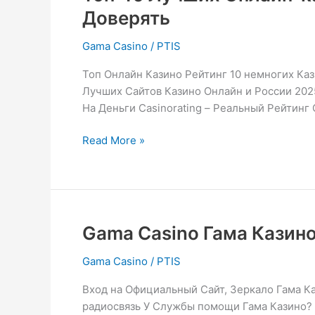
Лучших
Доверять
Онлайн-
казино:
Gama Casino
/
PTIS
Где
Топ Онлайн Казино Рейтинг 10 немногих Ка
Лучше
Лучших Сайтов Казино Онлайн и России 202
Играть
На Деньги Casinorating – Реальный Рейтинг 
На
Реальные
Read More »
кварплату,
Кому
Доверять
Gama
Gama Casino Гама Казин
Casino
Gama Casino
/
PTIS
Гама
Казино
Вход на Официальный Сайт, Зеркало Гама Ка
Вход
радиосвязь У Службы помощи Гама Казино?
в