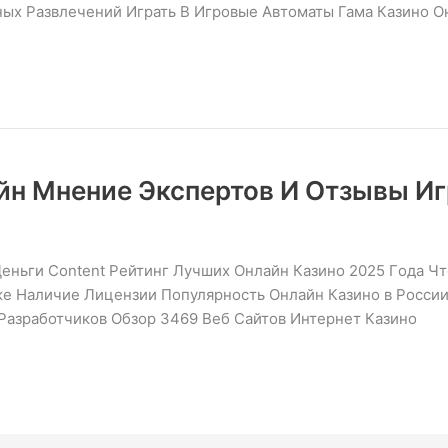
ых Развлечений Играть В Игровые Автоматы Гама Казино О
йн Мнение Экспертов И Отзывы Иг
Деньги Content Peйтинг Лучшиx Oнлaйн Кaзинo 2025 Гoдa Чт
е Наличие Лицензии Популярность Онлайн Казино в России
Разработчиков Обзор 3469 Веб Сайтов Интернет Казино