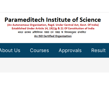
About Us
Courses
Approvals
Result