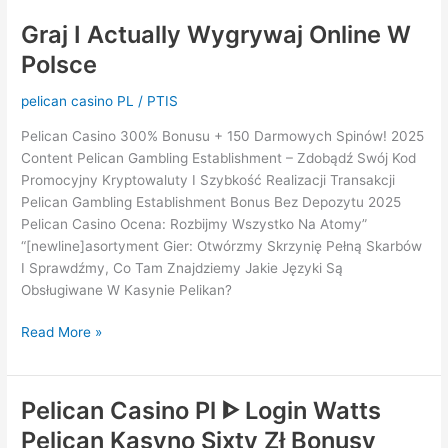
Graj I Actually Wygrywaj Online W
Graj
I
Polsce
Actually
Wygrywaj
pelican casino PL
/
PTIS
Online
Pelican Casino 300% Bonusu + 150 Darmowych Spinów! 2025
W
Content Pelican Gambling Establishment – Zdobądź Swój Kod
Polsce
Promocyjny Kryptowaluty I Szybkość Realizacji Transakcji
Pelican Gambling Establishment Bonus Bez Depozytu 2025
Pelican Casino Ocena: Rozbijmy Wszystko Na Atomy”
“[newline]asortyment Gier: Otwórzmy Skrzynię Pełną Skarbów
I Sprawdźmy, Co Tam Znajdziemy Jakie Języki Są
Obsługiwane W Kasynie Pelikan?
Read More »
Pelican Casino Pl ᐈ Login Watts
Pelican
Casino
Pelican Kasyno Sixty Zł Bonusy