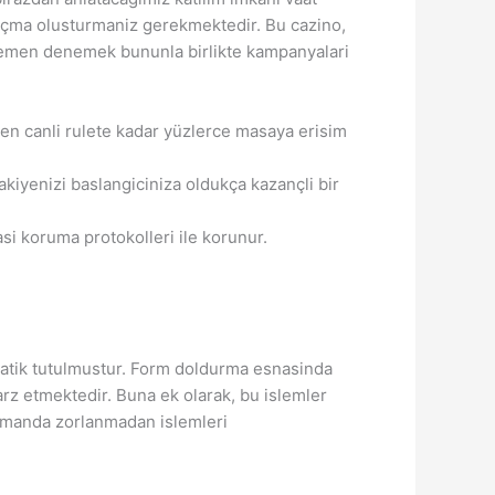
p açma olusturmaniz gerekmektedir. Bu cazino,
nu hemen denemek bununla birlikte kampanyalari
den canli rulete kadar yüzlerce masaya erisim
kiyenizi baslangiciniza oldukça kazançli bir
asi koruma protokolleri ile korunur.
ratik tutulmustur. Form doldurma esnasinda
arz etmektedir. Buna ek olarak, bu islemler
 zamanda zorlanmadan islemleri