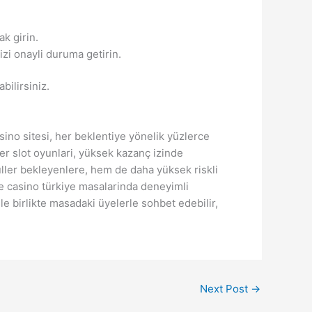
ak girin.
izi onayli duruma getirin.
bilirsiniz.
sino sitesi, her beklentiye yönelik yüzlerce
r slot oyunlari, yüksek kazanç izinde
düller bekleyenlere, hem de daha yüksek riskli
ne casino türkiye masalarinda deneyimli
le birlikte masadaki üyelerle sohbet edebilir,
Next Post
→