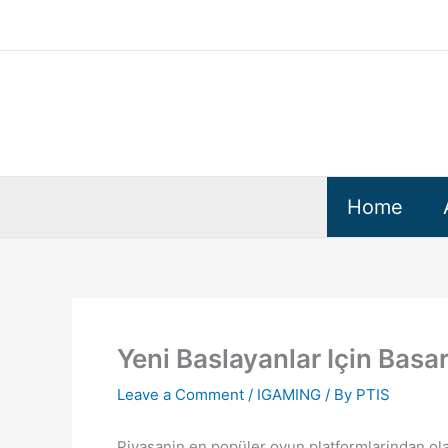
Skip
to
content
Home
Yeni Baslayanlar Için Basar
Leave a Comment
/
IGAMING
/ By
PTIS
Piyasanin en popüler oyun platformlarindan olar