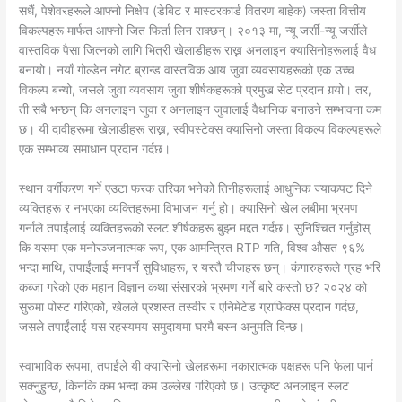
सधैं, पेशेवरहरूले आफ्नो निक्षेप (डेबिट र मास्टरकार्ड वितरण बाहेक) जस्ता वित्तीय
विकल्पहरू मार्फत आफ्नो जित फिर्ता लिन सक्छन्। २०१३ मा, न्यू जर्सी-न्यू जर्सीले
वास्तविक पैसा जित्नको लागि भित्री खेलाडीहरू राख्न अनलाइन क्यासिनोहरूलाई वैध
बनायो। नयाँ गोल्डेन नगेट ब्रान्ड वास्तविक आय जुवा व्यवसायहरूको एक उच्च
विकल्प बन्यो, जसले जुवा व्यवसाय जुवा शीर्षकहरूको प्रमुख सेट प्रदान गर्‍यो। तर,
ती सबै भन्छन् कि अनलाइन जुवा र अनलाइन जुवालाई वैधानिक बनाउने सम्भावना कम
छ। यी दावीहरूमा खेलाडीहरू राख्न, स्वीपस्टेक्स क्यासिनो जस्ता विकल्प विकल्पहरूले
एक सम्भाव्य समाधान प्रदान गर्दछ।
स्थान वर्गीकरण गर्ने एउटा फरक तरिका भनेको तिनीहरूलाई आधुनिक ज्याकपट दिने
व्यक्तिहरू र नभएका व्यक्तिहरूमा विभाजन गर्नु हो। क्यासिनो खेल लबीमा भ्रमण
गर्नाले तपाईंलाई व्यक्तिहरूको स्लट शीर्षकहरू बुझ्न मद्दत गर्दछ। सुनिश्चित गर्नुहोस्
कि यसमा एक मनोरञ्जनात्मक रूप, एक आमन्त्रित RTP गति, विश्व औसत ९६%
भन्दा माथि, तपाईंलाई मनपर्ने सुविधाहरू, र यस्तै चीजहरू छन्। कंगारुहरूले ग्रह भरि
कब्जा गरेको एक महान विज्ञान कथा संसारको भ्रमण गर्ने बारे कस्तो छ? २०२४ को
सुरुमा पोस्ट गरिएको, खेलले प्रशस्त तस्वीर र एनिमेटेड ग्राफिक्स प्रदान गर्दछ,
जसले तपाईंलाई यस रहस्यमय समुदायमा घरमै बस्न अनुमति दिन्छ।
स्वाभाविक रूपमा, तपाईंले यी क्यासिनो खेलहरूमा नकारात्मक पक्षहरू पनि फेला पार्न
सक्नुहुन्छ, किनकि कम भन्दा कम उल्लेख गरिएको छ। उत्कृष्ट अनलाइन स्लट