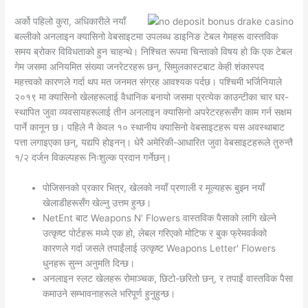
अर्को पहिलो कुरा, अधिकारीले नयाँ
बल्लीको अनलाइन क्यासिनो वेबसाइटमा उपलब्ध डाइनिङ टेबल गेमहरू वास्तविक
समय ब्रोकर विविधताको हुन चाहन्थे। निश्चित रूपमा चिन्ताको विषय हो कि एक टेबल
गेम जसमा अनियमित संख्या जनरेटरहरू छन्, सिमुलकास्टबाट केही शंकास्पद
महत्त्वको कारणले गर्दा थप मत जनमत संग्रह आवश्यक पर्दछ। पश्चिमी भर्जिनियाले
२०१९ मा क्यासिनो खेलहरूलाई वैधानिक बनायो जसमा प्रत्येक काउन्टीका चार घर-
स्थापित जुवा व्यवसायहरूलाई तीन अनलाइन क्यासिनो अपरेटरहरूसँग काम गर्न सक्षम
पार्ने कानून छ। पहिले नै केवल १० स्थानीय क्यासिनो वेबसाइटहरू यस अवस्थाबाट
पत्ता लगाइएका छन्, यद्यपि होइनन्। धेरै अमेरिकी-आधारित जुवा वेबसाइटहरूले तुरुन्तै
१/२ दर्जन विकल्पहरू निःशुल्क प्रदान गर्नेछन्।
पोजिसनको प्रकार भित्र, खेलको नयाँ प्रणाली र मूल्यहरू बुझ्न नयाँ
खेलाडीहरूसँग खेल्नु उत्तम हुन्छ।
NetEnt बाट Weapons N' Flowers वास्तविक पैसाको लागि खेल्ने
उत्कृष्ट पोर्टहरू मध्ये एक हो, लेबल गरिएको मोटिफ र बुक फ्रेमवर्कको
कारणले गर्दा जसले तपाईंलाई उत्कृष्ट Weapons Letter' Flowers
धुनहरू सुन्न अनुमति दिन्छ।
अनलाइन स्लट खेलहरू रोमाञ्चक, छिटो-छरितो छन्, र तपाईं वास्तविक पैसा
कमाउने सम्भावनाहरूले भरिपूर्ण हुनुहुन्छ।