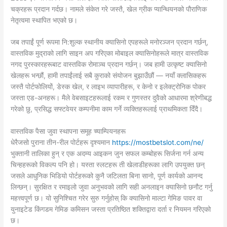
चक्रहरू प्रदान गर्दछ। नामले संकेत गरे जस्तै, खेल ग्रीक प्यान्थियनको पौराणिक
नेतृत्वमा स्थापित भएको छ।
जब तपाईं पूर्ण रूपमा नि:शुल्क स्थानीय क्यासिनो एपहरूले मनोरञ्जन प्रदान गर्छन्,
वास्तविक मुद्राको लागि साइन अप गरिएका मोबाइल क्यासिनोहरूले मात्र वास्तविक
नगद पुरस्कारहरूबाट वास्तविक रोमाञ्च प्रदान गर्छन्। जब हामी उत्कृष्ट क्यासिनो
खेलहरू भन्छौं, हामी तपाईंलाई सबै कुराको संयोजन बुझाउँछौं — नयाँ क्लासिकहरू
जस्तै पोर्टफोलियों, डेस्क खेल, र लाइभ व्यापारीहरू, र केनो र इलेक्ट्रोनिक पोकर
जस्ता एड-अनहरू। मैले वेबसाइटहरूलाई रकम र गुणस्तर दुवैको आधारमा श्रेणीबद्ध
गरेको छु, प्रसिद्ध सफ्टवेयर कम्पनीमा काम गर्ने व्यक्तिहरूलाई प्राथमिकता दिँदै।
वास्तविक पैसा जुवा स्थापना समूह च्याम्पियनहरू
धेरैजसो पुराना तीन-रील पोर्टहरू दृश्यमान
https://mostbetslot.com/ne/
भुक्तानी तालिका हुन् र एक अदम्य आइकन जुन सफल कम्बोहरू सिर्जना गर्न अन्य
चिन्हहरूको विकल्प पनि हो। यस्ता स्लटहरू ती खेलाडीहरूका लागि उपयुक्त छन्
जसले आधुनिक भिडियो पोर्टहरूको कुनै जटिलता बिना सानो, पूर्ण कार्यको आनन्द
लिन्छन्। सुरक्षित र रमाइलो जुवा अनुभवको लागि सही अनलाइन क्यासिनो छनौट गर्नु
महत्त्वपूर्ण छ। यो सुनिश्चित गरेर सुरु गर्नुहोस् कि क्यासिनो माल्टा गेमिङ पावर वा
युनाइटेड किंगडम गेमिङ कमिसन जस्ता प्रतिष्ठित शक्तिद्वारा दर्ता र नियमन गरिएको
छ।