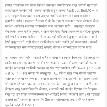
हामीले वास्तविक पैसा खेल्ने शिक्षित अनलाइन क्यासिनोहरू राख्न अत्यन्तै महत्त्वपूर्ण
मापदण्डहरू प्रयोग गर्यौं। त्यस्ता कोटीहरू हुन् जसमा FanDuel, BetMGM, र
अन्य उत्कृष्ट विकल्पहरू जस्ता उत्कृष्ट-स्तरीय टोलीहरूले यसको व्यवहार्यता
प्रमाणित गर्छन्। एकमात्र भिन्नता यो हो कि तपाईंले अनलाइन स्लट खेलहरू खेल्दै
सुरक्षित-आश्रित स्थानीय क्यासिनोमा जान आवश्यक पर्दैन। अनलाइन स्लटहरू
रोमाञ्चक, द्रुत गतिका हुन्छन्, र वास्तविक पैसा जित्ने अवसरहरूले भरिएका हुन्छन्।
यदि तपाईं जीवनभर परिवर्तन गर्ने ज्याकपटको पछि लाग्दै हुनुहुन्छ वा केवल रमाइलो
देख्दै हुनुहुन्छ भने, सही खेल र क्यासिनोहरू छनौट गर्नाले ठूलो फरक पार्छ। भरपर्दो
क्यासिनोहरूले नयाँ व्यक्तिहरूलाई उत्कृष्ट बोनस र पदोन्नतिहरू प्रदान गर्दछ।
यो प्रकार्य प्रयोग गरेर, यसलाई गतिशील पेलाइनमा त्यस्ता चिन्हहरू पङ्क्तिबद्ध गर्न
व्यक्तिगत रूपमा प्रयास गर्न प्रयोग गर्न सकिन्छ। एक नयाँ आगमनकर्ताको रूपमा,
तपाईंले अनलाइन क्यासिनो खेलहरू वा खेल सट्टेबाजीको लागि १००% $१,१०० वा
१ BTC, २०० FS कब्जा गर्न सक्नुहुन्छ। र… मैले यो खेल किन रोजेको ठ्याक्कै
प्रोत्साहन प्राप्त गर्ने तत्व हो। तपाईंले आफ्नो भाग्यलाई आफ्नो पक्षमा ढाल्न प्रयोग
गर्ने विशेष प्रोत्साहनहरू अनलाइन स्लटहरू किन्न सक्नुहुन्छ। अन्ततः, केही स्लट
खेलहरू समूह भुक्तानीहरूसँग खेल्छन्, र यसको अर्थ तपाईंले ग्रिडमा धेरै चिन्हहरू
राख्नु पर्छ, एक विशेष कन्फिगरेसनमा एकअर्कालाई थिचेर, जित्नको लागि। यो प्रणाली
खेलको लागि सामान्य हो जसमा धेरै रीलहरू र पङ्क्तिहरू छन्, र धेरै प्रतीकहरू
प्रत्येक पटक रीलहरूमा।