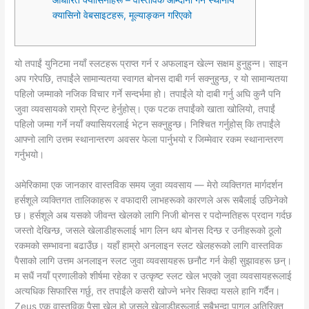
क्यासिनो वेबसाइटहरू, मूल्याङ्कन गरिएको
यो तपाईं युनिटमा नयाँ स्लटहरू प्राप्त गर्न र अफलाइन खेल्न सक्षम हुनुहुन्न। साइन
अप गरेपछि, तपाईंले सामान्यतया स्वागत बोनस दाबी गर्न सक्नुहुन्छ, र यो सामान्यतया
पहिलो जम्माको नजिक विचार गर्ने सन्दर्भमा हो। तपाईंले यो दाबी गर्नु अघि कुनै पनि
जुवा व्यवसायको राम्रो प्रिन्ट हेर्नुहोस्। एक पटक तपाईंको खाता खोलियो, तपाईं
पहिलो जम्मा गर्ने नयाँ क्यासियरलाई भेट्न सक्नुहुन्छ। निश्चित गर्नुहोस् कि तपाईंले
आफ्नो लागि उत्तम स्थानान्तरण अवसर फेला पार्नुभयो र जिम्मेवार रकम स्थानान्तरण
गर्नुभयो।
अमेरिकामा एक जानकार वास्तविक समय जुवा व्यवसाय — मेरो व्यक्तिगत मार्गदर्शन
हर्सशूले व्यक्तिगत तालिकाहरू र वफादारी लाभहरूको कारणले अरू सबैलाई उछिनेको
छ। हर्सशूले अब यसको जीवन्त खेलको लागि निजी बोनस र पदोन्नतिहरू प्रदान गर्दछ
जस्तो देखिन्छ, जसले खेलाडीहरूलाई भाग लिन थप बोनस दिन्छ र उनीहरूको ठूलो
रकमको सम्भावना बढाउँछ। यहाँ हाम्रो अनलाइन स्लट खेलहरूको लागि वास्तविक
पैसाको लागि उत्तम अनलाइन स्लट जुवा व्यवसायहरू छनौट गर्न केही सुझावहरू छन्।
म सधैं नयाँ प्रणालीको शीर्षमा रहेका र उत्कृष्ट स्लट खेल भएको जुवा व्यवसायहरूलाई
अत्यधिक सिफारिस गर्छु, तर तपाईंले कसरी खोज्ने भनेर सिक्दा यसले हानि गर्दैन।
Zeus एक वास्तविक पैसा खेल हो जसले खेलाडीहरूलाई सबैभन्दा पागल अतिरिक्त