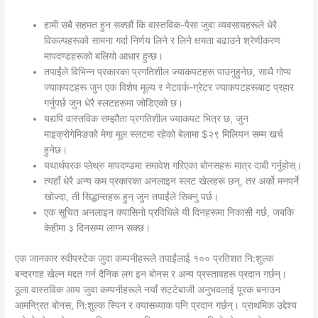
हामी सबै सहमत हुन सक्छौं कि वास्तविक-पैसा जुवा व्यवसायहरूले धेरै
विकल्पहरूको सामना गर्दा निर्णय लिने र लिने क्षमता बढाउने श्रेणीकरण
मापदण्डहरूको बलियो आधार हुन्छ।
तपाईंले विभिन्न प्रकारका प्रगतिशील ज्याकपटहरू पाउनुहुनेछ, साथै गोप्य
ज्याकपटहरू जुन एक विशेष मूल्य र नेटवर्क-ग्रेटर ज्याकपटहरूबाट प्रहार
गर्नुपर्छ जुन धेरै स्लटहरूमा जोडिएको छ।
यद्यपि वास्तविक सम्झौता प्रगतिशील ज्याकपट भित्र छ, जुन
माइक्रोगेमिङको मेगा मूल स्लटमा रहेको बेलामा $२९ मिलियन सम्म खर्च
हुनेछ।
यथार्थपरक प्लेथ्रु मापदण्डमा समावेश गरिएका बोनसहरू मात्र दाबी गर्नुहोस्।
त्यहाँ धेरै अन्य कम प्रकारका अनलाइन स्लट खेलहरू छन्, तर अर्को मनपर्ने
खोज्दा, ती सिद्धान्तहरू हुन् जुन तपाईंले सिक्नु पर्छ।
एक सूचित अनलाइन क्यासिनो प्रविधिले यी दिनहरूमा निकासी गर्छ, जबकि
केहीमा ३ दिनसम्म लाग्न सक्छ।
एक जानकार स्वीपस्टेक जुवा कम्पनीहरूले तपाईंलाई १०० प्रतिशत नि:शुल्क
बन्दरगाह खेल्न मद्दत गर्न दैनिक लग इन बोनस र अन्य प्रस्तावहरू प्रदान गर्छन्।
ठूला वास्तविक आय जुवा कम्पनीहरूले नयाँ सट्टेबाजी अनुभवलाई पूरक बनाउन
आमन्त्रित बोनस, नि:शुल्क स्पिन र क्यासब्याक पनि प्रदान गर्छन्। प्राथमिक उद्देश्य