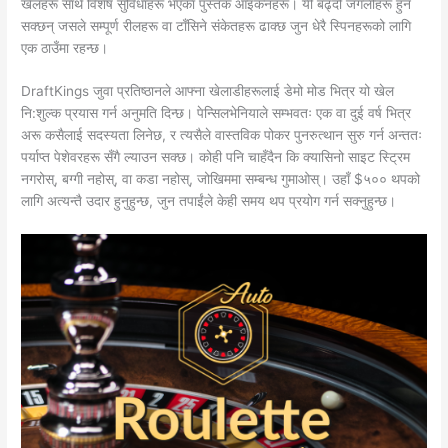
खेलहरू साथै विशेष सुविधाहरू भएका पुस्तक आइकनहरू। यी बढ्दो जंगलीहरू हुन
सक्छन् जसले सम्पूर्ण रीलहरू वा टाँसिने संकेतहरू ढाक्छ जुन धेरै स्पिनहरूको लागि
एक ठाउँमा रहन्छ।
DraftKings जुवा प्रतिष्ठानले आफ्ना खेलाडीहरूलाई डेमो मोड भित्र यो खेल
नि:शुल्क प्रयास गर्न अनुमति दिन्छ। पेन्सिलभेनियाले सम्भवतः एक वा दुई वर्ष भित्र
अरू कसैलाई सदस्यता लिनेछ, र त्यसैले वास्तविक पोकर पुनरुत्थान सुरु गर्न अन्ततः
पर्याप्त पेशेवरहरू सँगै ल्याउन सक्छ। कोही पनि चाहँदैन कि क्यासिनो साइट स्ट्रिम
नगरोस्, बग्गी नहोस्, वा कडा नहोस्, जोखिममा सम्बन्ध गुमाओस्। उहाँ $५०० थपको
लागि अत्यन्तै उदार हुनुहुन्छ, जुन तपाईंले केही समय थप प्रयोग गर्न सक्नुहुन्छ।