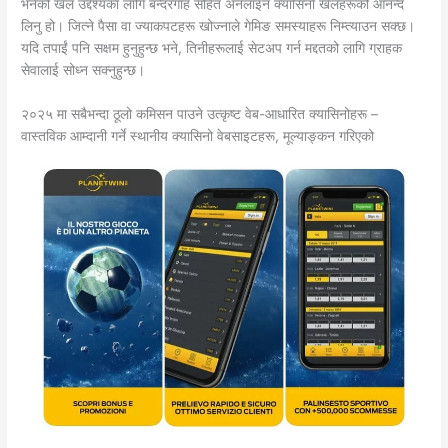
भनेको खेल उद्देश्यका लागि बन्दरगाह सहित अनलाइन क्यासिनो खेलहरूको आनन्द
लिनु हो। जित्ने पैसा वा ज्याकपटहरू खोज्नाले गेमिङ समस्याहरू निम्त्याउन सक्छ।
यदि तपाईं पनि सक्षम हुनुहुन्छ भने, तिनीहरूलाई सेटअप गर्न मद्दतको लागि ग्राहक
सेवालाई सोध्न सक्नुहुन्छ।
२०२५ मा सबैभन्दा ठूलो कमिसन पाउने उत्कृष्ट वेब-आधारित क्यासिनोहरू –
वास्तविक आम्दानी गर्ने स्थानीय क्यासिनो वेबसाइटहरू, मूल्याङ्कन गरिएको