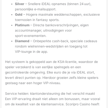
Silver
– Snellere iDEAL‑opnames (binnen 24 uur),
persoonlijke e‑mailsupport.
Gold
– Hogere maximale weddenschappen, exclusieve
toernooien in fantasy sports.
Platinum
– Directe bankoverschrijvingen, eigen
accountmanager, uitnodigingen voor
sport‑evenementen.
Diamond
– Onbeperkte cash‑back, speciale cadeaus
rondom wielrennen‑wedstrijden en toegang tot
VIP‑lounge in de app.
Het systeem is gekoppeld aan de KSA‑licentie, waardoor de
speler verzekerd is van eerlijke spelregels en een
gecontroleerde omgeving. Elke euro die je via iDEAL stort,
levert direct punten op. Hierdoor groeien zelfs kleine spelers
gestaag naar een hoger VIP‑niveau.
Service helden: klantondersteuning die het verschil maakt
Een VIP‑ervaring draait niet alleen om bonussen, maar vooral
om de kwaliteit van de klantenservice. Scoripro Casino heeft