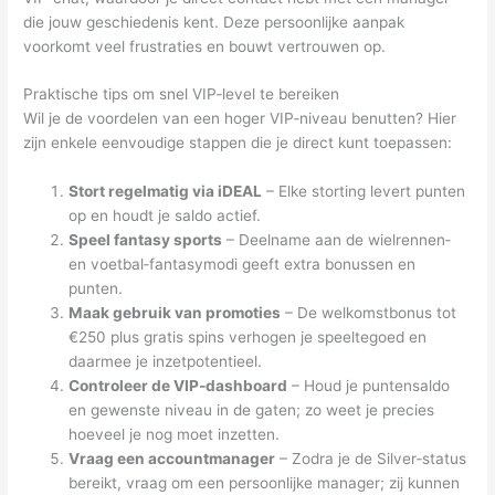
die jouw geschiedenis kent. Deze persoonlijke aanpak
voorkomt veel frustraties en bouwt vertrouwen op.
Praktische tips om snel VIP‑level te bereiken
Wil je de voordelen van een hoger VIP‑niveau benutten? Hier
zijn enkele eenvoudige stappen die je direct kunt toepassen:
Stort regelmatig via iDEAL
– Elke storting levert punten
op en houdt je saldo actief.
Speel fantasy sports
– Deelname aan de wielrennen‑
en voetbal‑fantasymodi geeft extra bonussen en
punten.
Maak gebruik van promoties
– De welkomstbonus tot
€250 plus gratis spins verhogen je speeltegoed en
daarmee je inzetpotentieel.
Controleer de VIP‑dashboard
– Houd je puntensaldo
en gewenste niveau in de gaten; zo weet je precies
hoeveel je nog moet inzetten.
Vraag een accountmanager
– Zodra je de Silver‑status
bereikt, vraag om een persoonlijke manager; zij kunnen