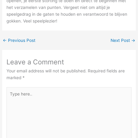
openen, je eerste storting te doen en direct te beginnen met
het verzamelen van punten. Vergeet niet om altijd je
speelgedrag in de gaten te houden en verantwoord te blijven
gokken. Veel speelplezier!
←
Previous Post
Next Post
→
Leave a Comment
Your email address will not be published.
Required fields are
marked
*
Type
here..