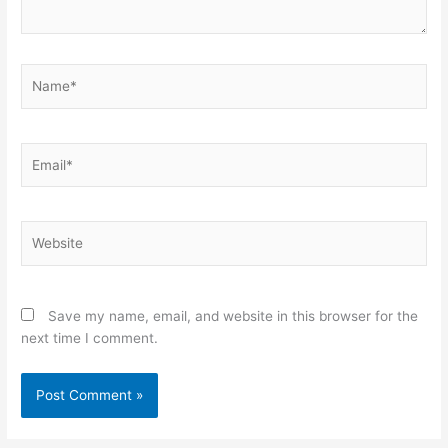
Name*
Email*
Website
Save my name, email, and website in this browser for the
next time I comment.