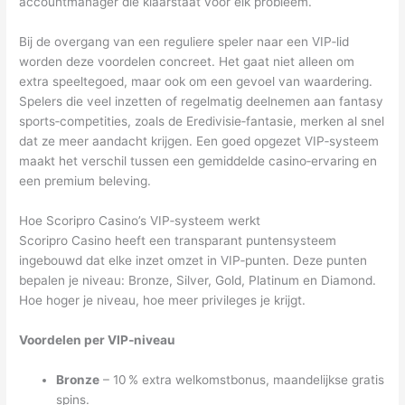
accountmanager die klaarstaat voor elk probleem.
Bij de overgang van een reguliere speler naar een VIP‑lid
worden deze voordelen concreet. Het gaat niet alleen om
extra speeltegoed, maar ook om een gevoel van waardering.
Spelers die veel inzetten of regelmatig deelnemen aan fantasy
sports‑competities, zoals de Eredivisie‑fantasie, merken al snel
dat ze meer aandacht krijgen. Een goed opgezet VIP‑systeem
maakt het verschil tussen een gemiddelde casino‑ervaring en
een premium beleving.
Hoe Scoripro Casino’s VIP‑systeem werkt
Scoripro Casino heeft een transparant puntensysteem
ingebouwd dat elke inzet omzet in VIP‑punten. Deze punten
bepalen je niveau: Bronze, Silver, Gold, Platinum en Diamond.
Hoe hoger je niveau, hoe meer privileges je krijgt.
Voordelen per VIP‑niveau
Bronze
– 10 % extra welkomstbonus, maandelijkse gratis
spins.