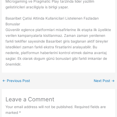
Microgaming ve Pragmatic Play tarzinda lider yazilim
gelistiricileri araciligiyla is birligi yapar.
Basaribet Çatisi Altinda Kullanicilari Listelenen Fazladan
Bonuslar
Güvenilir eglence platformlari misafirlerine ilk etapta ilk üyelikte
verilen kampanyalarla kisitlanmaz. Zaman zaman yenilenen
farkli teklifler sayesinde Basaribet giris baglanan aktif bireyler
istedikleri zaman farkli ekstra firsatlarini aralayabilir. Bu
nedenle, platformun haberlerini kontrol etmek daima avantaj
saglar. Ek olarak dogum günü bonuslari gibi farkli imkanlar de
önemlidir.
←
Previous Post
Next Post
→
Leave a Comment
Your email address will not be published.
Required fields are
marked
*