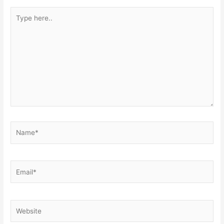
Type
here..
Name*
Email*
Website